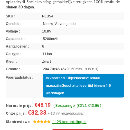
oplaadcycli. Snelle levering, gemakkelijke terugkeer, 100% restitutie
binnen 30 dagen.
SKU :
NLB54
Conditie :
Nieuw, Vervangende
Voltage :
10.8V
Capaciteit :
5200mAh
Aantal cellen :
6
Cel type :
Li-ion
Kleur :
Zwart
Grootte :
204.70x46.45x20.60mm(L x W x H)
Voorraadstatus :
In voorraad. Objectlocatie: lokaal
magazijn.Geschatte levertijd binnen 4-6
werkdagen
€46.19
Normale prijs :
- ( Besparingen(30%): €13.86 )
€32.33
Onze prijs :
+ €0.99 verzendkosten
Klantreviews :
1129 beoordelingen