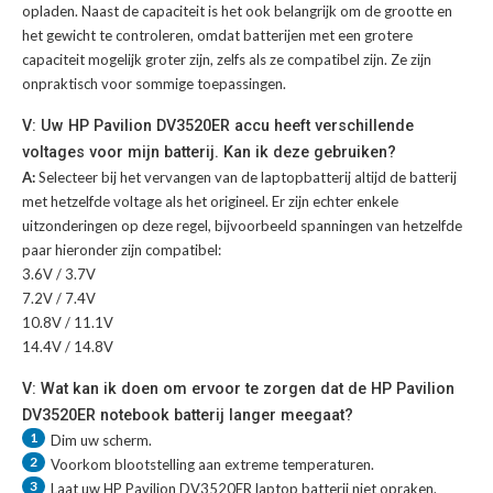
opladen. Naast de capaciteit is het ook belangrijk om de grootte en
het gewicht te controleren, omdat batterijen met een grotere
capaciteit mogelijk groter zijn, zelfs als ze compatibel zijn. Ze zijn
onpraktisch voor sommige toepassingen.
V: Uw HP Pavilion DV3520ER accu heeft verschillende
voltages voor mijn batterij. Kan ik deze gebruiken?
A:
Selecteer bij het vervangen van de laptopbatterij altijd de batterij
met hetzelfde voltage als het origineel. Er zijn echter enkele
uitzonderingen op deze regel, bijvoorbeeld spanningen van hetzelfde
paar hieronder zijn compatibel:
3.6V / 3.7V
7.2V / 7.4V
10.8V / 11.1V
14.4V / 14.8V
V: Wat kan ik doen om ervoor te zorgen dat de HP Pavilion
DV3520ER notebook batterij langer meegaat?
1
Dim uw scherm.
2
Voorkom blootstelling aan extreme temperaturen.
3
Laat uw
HP Pavilion DV3520ER laptop batterij
niet opraken.