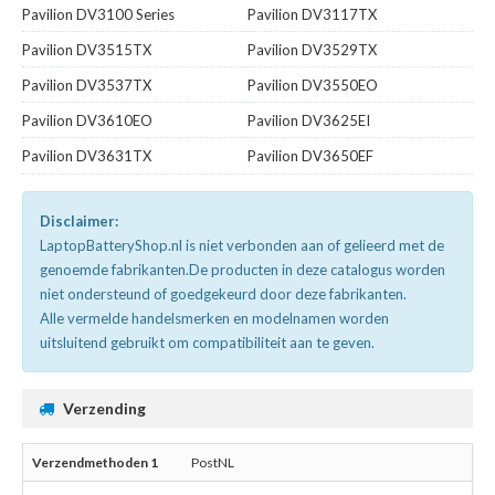
Pavilion DV3100 Series
Pavilion DV3117TX
Pavilion DV3515TX
Pavilion DV3529TX
Pavilion DV3537TX
Pavilion DV3550EO
Pavilion DV3610EO
Pavilion DV3625EI
Pavilion DV3631TX
Pavilion DV3650EF
Disclaimer:
LaptopBatteryShop.nl is niet verbonden aan of gelieerd met de
genoemde fabrikanten.De producten in deze catalogus worden
niet ondersteund of goedgekeurd door deze fabrikanten.
Alle vermelde handelsmerken en modelnamen worden
uitsluitend gebruikt om compatibiliteit aan te geven.
Verzending
PostNL