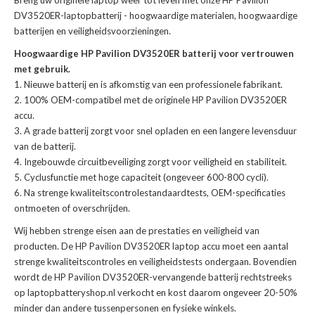
Breng uw originele laptop weer tot leven met onze
HP Pavilion
DV3520ER-laptopbatterij
- hoogwaardige materialen, hoogwaardige
batterijen en veiligheidsvoorzieningen.
Hoogwaardige HP Pavilion DV3520ER batterij voor vertrouwen
met gebruik.
Nieuwe batterij en is afkomstig van een professionele fabrikant.
100% OEM-compatibel met de
originele HP Pavilion DV3520ER
accu
.
A grade batterij zorgt voor snel opladen en een langere levensduur
van de batterij.
Ingebouwde circuitbeveiliging zorgt voor veiligheid en stabiliteit.
Cyclusfunctie met hoge capaciteit (ongeveer 600-800 cycli).
Na strenge kwaliteitscontrolestandaardtests, OEM-specificaties
ontmoeten of overschrijden.
Wij hebben strenge eisen aan de prestaties en veiligheid van
producten. De
HP Pavilion DV3520ER laptop accu
moet een aantal
strenge kwaliteitscontroles en veiligheidstests ondergaan. Bovendien
wordt de
HP Pavilion DV3520ER-vervangende batterij
rechtstreeks
op laptopbatteryshop.nl verkocht en kost daarom ongeveer 20-50%
minder dan andere tussenpersonen en fysieke winkels.