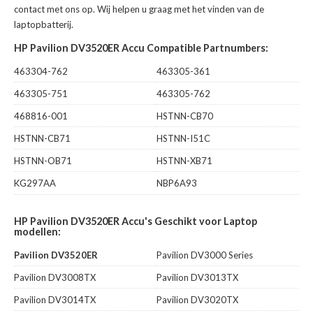
contact met ons op. Wij helpen u graag met het vinden van de
laptopbatterij.
HP Pavilion DV3520ER Accu Compatible Partnumbers:
463304-762
463305-361
463305-751
463305-762
468816-001
HSTNN-CB70
HSTNN-CB71
HSTNN-I51C
HSTNN-OB71
HSTNN-XB71
KG297AA
NBP6A93
HP Pavilion DV3520ER Accu's Geschikt voor Laptop
modellen:
Pavilion DV3520ER
Pavilion DV3000 Series
Pavilion DV3008TX
Pavilion DV3013TX
Pavilion DV3014TX
Pavilion DV3020TX