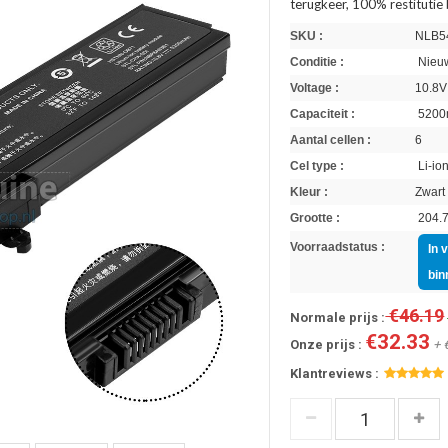
terugkeer, 100% restitutie
SKU :
NLB5
Conditie :
Nieuw
Voltage :
10.8V
Capaciteit :
5200
Aantal cellen :
6
Cel type :
Li-io
Kleur :
Zwart
Grootte :
204.7
Voorraadstatus :
In 
bin
€46.19
Normale prijs :
€32.33
Onze prijs :
+ 
Klantreviews :