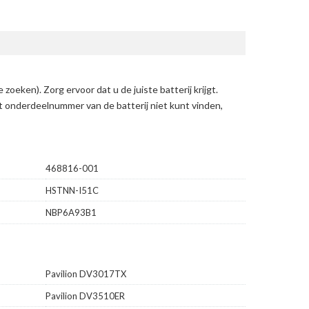
e zoeken)
. Zorg ervoor dat u de juiste batterij krijgt.
et onderdeelnummer van de batterij niet kunt vinden,
468816-001
HSTNN-I51C
NBP6A93B1
Pavilion DV3017TX
Pavilion DV3510ER