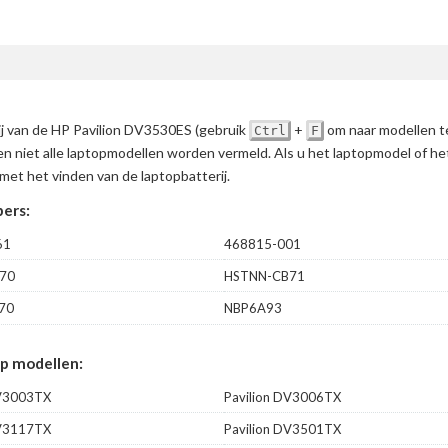
rij van de HP Pavilion DV3530ES
(gebruik
+
om naar modellen t
Ctrl
F
en niet alle laptopmodellen worden vermeld. Als u het laptopmodel of h
met het vinden van de laptopbatterij.
ers:
61
468815-001
70
HSTNN-CB71
70
NBP6A93
p modellen:
DV3003TX
Pavilion DV3006TX
DV3117TX
Pavilion DV3501TX