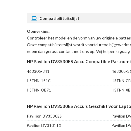
Compatibiliteitslijst
Opmerking:
Controleer het model en de vorm van uw originele batte
Onze compatibiliteitslijst wordt voortdurend bijgewerkt 
neem dan gerust contact met ons op. Wij helpen u graag 
HP Pavilion DV3530ES Accu Compatible Partnumb
463305-341
463305-3
HSTNN-151C
HSTNN-CB
HSTNN-OB71
HSTNN-XB
HP Pavilion DV3530ES Accu's Geschikt voor Lapto
Pavilion DV3530ES
Pavilion 
Pavilion DV3101TX
Pavilion 