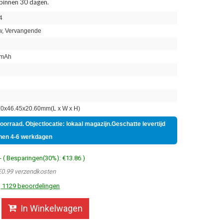
 binnen 30 dagen.
4
, Vervangende
mAh
n
0x46.45x20.60mm(L x W x H)
voorraad. Objectlocatie: lokaal magazijn.Geschatte levertijd
nen 4-6 werkdagen
- ( Besparingen(30%): €13.86 )
€0.99 verzendkosten
1129 beoordelingen
In Winkelwagen