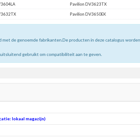
DV3604LA
Pavilion DV3623TX
DV3632TX
Pavilion DV3650EK
erd met de genoemde fabrikanten.De producten in deze catalogus worde
sluitend gebruikt om compatibiliteit aan te geven.
atie: lokaal magazijn)