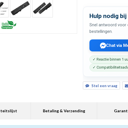
Hulp nodig bij
Snel antwoord voor c
bestellingen.
Chat via 
✓ Reactie binnen 1 u
✓ Compatibiliteitsad
Stel een vraag
teitslijst
Betaling & Verzending
Garant