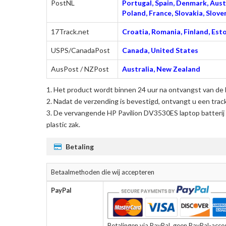
PostNL
Portugal, Spain, Denmark, Austr
Poland, France, Slovakia, Slo
17Track.net
Croatia, Romania, Finland, Esto
USPS/CanadaPost
Canada, United States
AusPost / NZPost
Australia, New Zealand
Het product wordt binnen 24 uur na ontvangst van de 
Nadat de verzending is bevestigd, ontvangt u een trac
De
vervangende HP Pavilion DV3530ES laptop batterij
plastic zak.
Betaling
Betaalmethoden die wij accepteren
PayPal
Betalingen via PayPal, geen PayPal-accoun