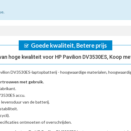
se.
Goede kwaliteit, Betere prijs
an hoge kwaliteit voor HP Pavilion DV3530ES, Koop me
vilion DV3530ES-laptopbatterij
- hoogwaardige materialen, hoogwaardige
ertrouwen met gebruik.
abrikant.
DV3530ES accu
.
 levensduur van de batterij.
tabiliteit.
ycli).
cificaties ontmoeten of overschrijden.