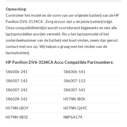
Opmerking:
Controleer het model en de vorm van uw originele batterij van de HP
Pavilion DV6-3134CA
. Zorg ervoor dat u de juiste batterij krijgt.
Onze compatibiliteitslijst wordt voortdurend bijgewerkt en niet alle
laptopmodellen worden vermeld. Als u het laptopmodel of het
onderdeelnummer van de batterij niet kunt vinden, neem dan gerust
contact met ons op. Wij helpen u graag met het vinden van de
laptopbatterij.
HP Pavilion DV6-3134CA Accu Compatible Partnumbers:
586006-241
586006-541
586007-142
586007-152
586007-242
586007-541
586028-142
HSTNN-IB0X
HSTNN-LBOY
HSTNN-Q69C
HSTNN-XB1E
NBP6A174