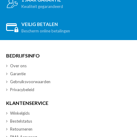
Kwaliteit gegarandeerd
VEILIG BETALEN
Bescherm online betalingen
BEDRIJFSINFO
Over ons
Garantie
Gebruiksvoorwaarden
Privacybeleid
KLANTENSERVICE
Winkelgids
Bestelstatus
Retourneren
RMA Aanvraag