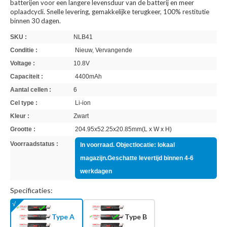
batterijen voor een langere levensduur van de batterij en meer
oplaadcycli. Snelle levering, gemakkelijke terugkeer, 100% restitutie
binnen 30 dagen.
SKU :
NLB41
Conditie :
Nieuw, Vervangende
Voltage :
10.8V
Capaciteit :
4400mAh
Aantal cellen :
6
Cel type :
Li-ion
Kleur :
Zwart
Grootte :
204.95x52.25x20.85mm(L x W x H)
Voorraadstatus :
In voorraad. Objectlocatie: lokaal
magazijn.Geschatte levertijd binnen 4-6
werkdagen
Specificaties:
Type A
Type B