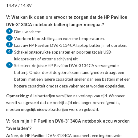
14.4V / 14.8V
V: Wat kan ik doen om ervoor te zorgen dat de HP Pavilion
DV6-3134CA notebook batterij langer meegaat?
1
Dim uw scherm.
2
Voorkom blootstelling aan extreme temperaturen.
3
Laat uw
HP Pavilion DV6-3134CA laptop batterij
niet opraken.
4
Schakel ongebruikte apparaten en poorten (zoals USB-
luidsprekers of externe schijven) uit.
5
Selecteer de juiste
HP Pavilion DV6-3134CA vervangende
batterij
. Onder dezelfde gebruiksomstandigheden draagt een
batterij met een lagere capaciteit sneller dan een batterij met een
hogere capaciteit omdat deze vaker moet worden opgeladen.
Opmerking:
Alle batterijen verslijten na verloop van tijd. Wanneer
wordt vastgesteld dat de bedrijfstijd niet langer bevredigend is,
moeten mogelijk nieuwe batterijen worden gekocht.
V: Kan mijn HP Pavilion DV6-3134CA notebook accu worden
"overladen"?
A:
Nee, de HP Pavilion DV6-3134CA accu heeft een ingebouwde