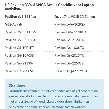
HP Pavilion DV6-3134CA Accu's Geschikt voor Laptop
modellen:
Pavilion dv6-3134ca
Envy 17-1190NR 3D Edition
G62-A57SF
Pavilion DV6-3020EP
Pavilion DV6-3110SS
Pavilion DV6-3138ED
Pavilion DV6-6007SG
Pavilion G4-2120TU
Pavilion G6-1001ET
Pavilion G6-1006TX
Pavilion G6-1070SB
Pavilion G6-2013TU
Pavilion G6-2139SF
Pavilion G6-2250SB
Pavilion G7-2300SO
Presario CQ42-279TX
Disclaimer:
LaptopBatteryShop.nl is niet verbonden aan of gelieerd met de
genoemde fabrikanten.De producten in deze catalogus worden
niet ondersteund of goedgekeurd door deze fabrikanten.
Alle vermelde handelsmerken en modelnamen worden