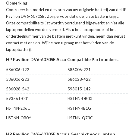
Opmerking:
Controleer het model en de vorm van uw originele batterij van de HP
Pavilion DV6-6070SE
. Zorg ervoor dat u de juiste batterij krijgt.
Onze compatibiliteitslijst wordt voortdurend bijgewerkt en niet alle
laptopmodellen worden vermeld. Als u het laptopmodel of het
onderdeelnummer van de batterij niet kunt vinden, neem dan gerust
contact met ons op. Wij helpen u graag met het vinden van de
laptopbatterij.
HP Pavilion DV6-6070SE Accu Compatible Partnumbers:
586006-122
586006-221
586006-223
586028-422
586028-542
593015-142
593561-001
HSTNN-DB0X
HSTNN-E06C
HSTNN-IB1G
HSTNN-OB0Y
HSTNN-Q73C
HP Pavilion DV6-6070SE Accu's Geschikt voor Laptop