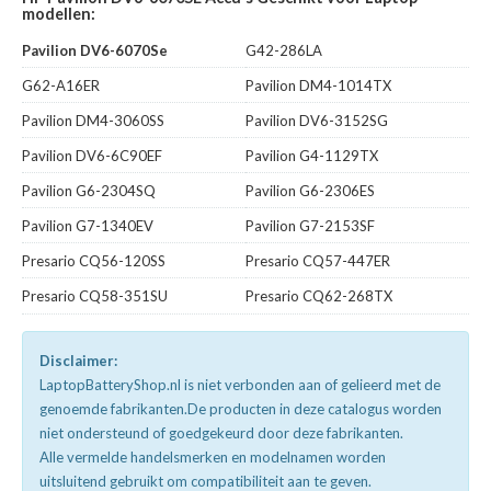
modellen:
Pavilion DV6-6070Se
G42-286LA
G62-A16ER
Pavilion DM4-1014TX
Pavilion DM4-3060SS
Pavilion DV6-3152SG
Pavilion DV6-6C90EF
Pavilion G4-1129TX
Pavilion G6-2304SQ
Pavilion G6-2306ES
Pavilion G7-1340EV
Pavilion G7-2153SF
Presario CQ56-120SS
Presario CQ57-447ER
Presario CQ58-351SU
Presario CQ62-268TX
Disclaimer:
LaptopBatteryShop.nl is niet verbonden aan of gelieerd met de
genoemde fabrikanten.De producten in deze catalogus worden
niet ondersteund of goedgekeurd door deze fabrikanten.
Alle vermelde handelsmerken en modelnamen worden
uitsluitend gebruikt om compatibiliteit aan te geven.