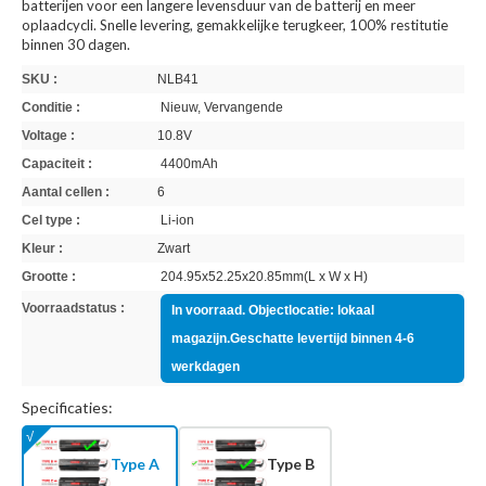
batterijen voor een langere levensduur van de batterij en meer
oplaadcycli. Snelle levering, gemakkelijke terugkeer, 100% restitutie
binnen 30 dagen.
SKU :
NLB41
Conditie :
Nieuw, Vervangende
Voltage :
10.8V
Capaciteit :
4400mAh
Aantal cellen :
6
Cel type :
Li-ion
Kleur :
Zwart
Grootte :
204.95x52.25x20.85mm(L x W x H)
Voorraadstatus :
In voorraad. Objectlocatie: lokaal
magazijn.Geschatte levertijd binnen 4-6
werkdagen
Specificaties:
Type A
Type B