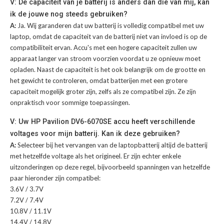
V: De capaciteit van je batterij is anders dan die van mij, kan
ik de jouwe nog steeds gebruiken?
A:
Ja. Wij garanderen dat uw batterij is volledig compatibel met uw
laptop, omdat de capaciteit van de batterij niet van invloed is op de
compatibiliteit ervan. Accu's met een hogere capaciteit zullen uw
apparaat langer van stroom voorzien voordat u ze opnieuw moet
opladen. Naast de capaciteit is het ook belangrijk om de grootte en
het gewicht te controleren, omdat batterijen met een grotere
capaciteit mogelijk groter zijn, zelfs als ze compatibel zijn. Ze zijn
onpraktisch voor sommige toepassingen.
V: Uw HP Pavilion DV6-6070SE accu heeft verschillende
voltages voor mijn batterij. Kan ik deze gebruiken?
A:
Selecteer bij het vervangen van de laptopbatterij altijd de batterij
met hetzelfde voltage als het origineel. Er zijn echter enkele
uitzonderingen op deze regel, bijvoorbeeld spanningen van hetzelfde
paar hieronder zijn compatibel:
3.6V / 3.7V
7.2V / 7.4V
10.8V / 11.1V
14.4V / 14.8V