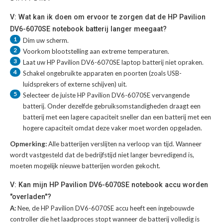
V: Wat kan ik doen om ervoor te zorgen dat de HP Pavilion
DV6-6070SE notebook batterij langer meegaat?
1
Dim uw scherm.
2
Voorkom blootstelling aan extreme temperaturen.
3
Laat uw
HP Pavilion DV6-6070SE laptop batterij
niet opraken.
4
Schakel ongebruikte apparaten en poorten (zoals USB-
luidsprekers of externe schijven) uit.
5
Selecteer de juiste
HP Pavilion DV6-6070SE vervangende
batterij
. Onder dezelfde gebruiksomstandigheden draagt een
batterij met een lagere capaciteit sneller dan een batterij met een
hogere capaciteit omdat deze vaker moet worden opgeladen.
Opmerking:
Alle batterijen verslijten na verloop van tijd. Wanneer
wordt vastgesteld dat de bedrijfstijd niet langer bevredigend is,
moeten mogelijk nieuwe batterijen worden gekocht.
V: Kan mijn HP Pavilion DV6-6070SE notebook accu worden
"overladen"?
A:
Nee, de HP Pavilion DV6-6070SE accu heeft een ingebouwde
controller die het laadproces stopt wanneer de batterij volledig is