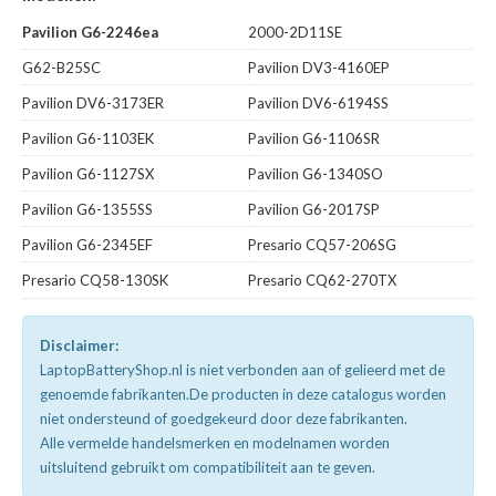
Pavilion G6-2246ea
2000-2D11SE
G62-B25SC
Pavilion DV3-4160EP
Pavilion DV6-3173ER
Pavilion DV6-6194SS
Pavilion G6-1103EK
Pavilion G6-1106SR
Pavilion G6-1127SX
Pavilion G6-1340SO
Pavilion G6-1355SS
Pavilion G6-2017SP
Pavilion G6-2345EF
Presario CQ57-206SG
Presario CQ58-130SK
Presario CQ62-270TX
Disclaimer:
LaptopBatteryShop.nl is niet verbonden aan of gelieerd met de
genoemde fabrikanten.De producten in deze catalogus worden
niet ondersteund of goedgekeurd door deze fabrikanten.
Alle vermelde handelsmerken en modelnamen worden
uitsluitend gebruikt om compatibiliteit aan te geven.