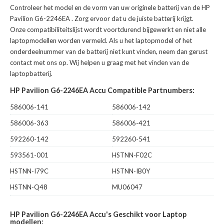
Controleer het model en de vorm van uw originele batterij van de HP
Pavilion G6-2246EA
. Zorg ervoor dat u de juiste batterij krijgt.
Onze compatibiliteitslijst wordt voortdurend bijgewerkt en niet alle
laptopmodellen worden vermeld. Als u het laptopmodel of het
onderdeelnummer van de batterij niet kunt vinden, neem dan gerust
contact met ons op. Wij helpen u graag met het vinden van de
laptopbatterij.
HP Pavilion G6-2246EA Accu Compatible Partnumbers:
586006-141
586006-142
586006-363
586006-421
592260-142
592260-541
593561-001
HSTNN-F02C
HSTNN-I79C
HSTNN-IB0Y
HSTNN-Q48
MU06047
HP Pavilion G6-2246EA Accu's Geschikt voor Laptop
modellen: