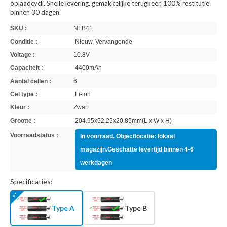
oplaadcycli. Snelle levering, gemakkelijke terugkeer, 100% restitutie
binnen 30 dagen.
SKU :
NLB41
Conditie :
Nieuw, Vervangende
Voltage :
10.8V
Capaciteit :
4400mAh
Aantal cellen :
6
Cel type :
Li-ion
Kleur :
Zwart
Grootte :
204.95x52.25x20.85mm(L x W x H)
Voorraadstatus :
In voorraad. Objectlocatie: lokaal
magazijn.Geschatte levertijd binnen 4-6
werkdagen
Specificaties:
Type A
Type B