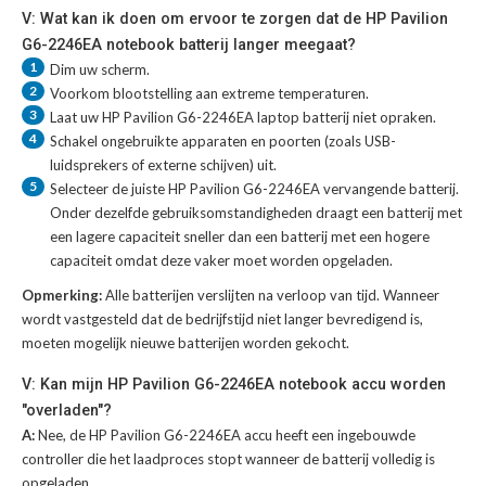
V: Wat kan ik doen om ervoor te zorgen dat de HP Pavilion
G6-2246EA notebook batterij langer meegaat?
1
Dim uw scherm.
2
Voorkom blootstelling aan extreme temperaturen.
3
Laat uw
HP Pavilion G6-2246EA laptop batterij
niet opraken.
4
Schakel ongebruikte apparaten en poorten (zoals USB-
luidsprekers of externe schijven) uit.
5
Selecteer de juiste
HP Pavilion G6-2246EA vervangende batterij
.
Onder dezelfde gebruiksomstandigheden draagt een batterij met
een lagere capaciteit sneller dan een batterij met een hogere
capaciteit omdat deze vaker moet worden opgeladen.
Opmerking:
Alle batterijen verslijten na verloop van tijd. Wanneer
wordt vastgesteld dat de bedrijfstijd niet langer bevredigend is,
moeten mogelijk nieuwe batterijen worden gekocht.
V: Kan mijn HP Pavilion G6-2246EA notebook accu worden
"overladen"?
A:
Nee, de HP Pavilion G6-2246EA accu heeft een ingebouwde
controller die het laadproces stopt wanneer de batterij volledig is
opgeladen.