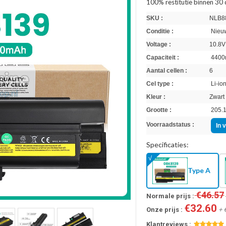
100% restitutie binnen 30
SKU :
NLB8
Conditie :
Nieuw
Voltage :
10.8V
Capaciteit :
4400
Aantal cellen :
6
Cel type :
Li-io
Kleur :
Zwart
Grootte :
205.1
Voorraadstatus :
In 
Specificaties:
Type A
€46.57
Normale prijs :
€32.60
Onze prijs :
+ 
Klantreviews :