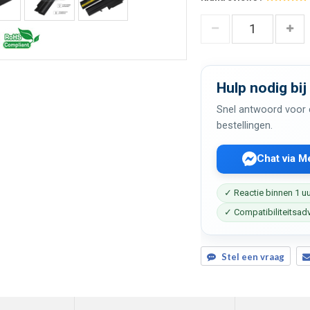
Hulp nodig bij
Snel antwoord voor c
bestellingen.
Chat via 
✓ Reactie binnen 1 u
✓ Compatibiliteitsad
Stel een vraag