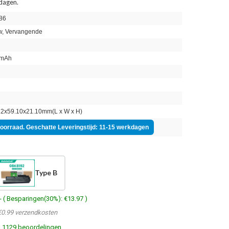
 dagen.
86
, Vervangende
mAh
n
2x59.10x21.10mm(L x W x H)
voorraad. Geschatte Leveringstijd: 11-15 werkdagen
Type B
- ( Besparingen(30%): €13.97 )
€0.99 verzendkosten
1129 beoordelingen