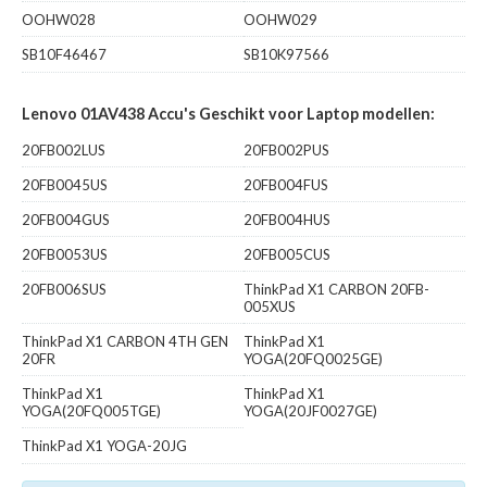
OOHW028
OOHW029
SB10F46467
SB10K97566
Lenovo 01AV438 Accu's Geschikt voor Laptop modellen:
20FB002LUS
20FB002PUS
20FB0045US
20FB004FUS
20FB004GUS
20FB004HUS
20FB0053US
20FB005CUS
20FB006SUS
ThinkPad X1 CARBON 20FB-
005XUS
ThinkPad X1 CARBON 4TH GEN
ThinkPad X1
20FR
YOGA(20FQ0025GE)
ThinkPad X1
ThinkPad X1
YOGA(20FQ005TGE)
YOGA(20JF0027GE)
ThinkPad X1 YOGA-20JG