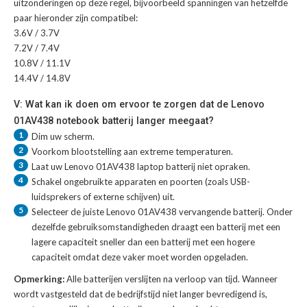
uitzonderingen op deze regel, bijvoorbeeld spanningen van hetzelfde
paar hieronder zijn compatibel:
3.6V / 3.7V
7.2V / 7.4V
10.8V / 11.1V
14.4V / 14.8V
V: Wat kan ik doen om ervoor te zorgen dat de Lenovo
01AV438 notebook batterij langer meegaat?
1
Dim uw scherm.
2
Voorkom blootstelling aan extreme temperaturen.
3
Laat uw
Lenovo 01AV438 laptop batterij
niet opraken.
4
Schakel ongebruikte apparaten en poorten (zoals USB-
luidsprekers of externe schijven) uit.
5
Selecteer de juiste
Lenovo 01AV438 vervangende batterij
. Onder
dezelfde gebruiksomstandigheden draagt een batterij met een
lagere capaciteit sneller dan een batterij met een hogere
capaciteit omdat deze vaker moet worden opgeladen.
Opmerking:
Alle batterijen verslijten na verloop van tijd. Wanneer
wordt vastgesteld dat de bedrijfstijd niet langer bevredigend is,