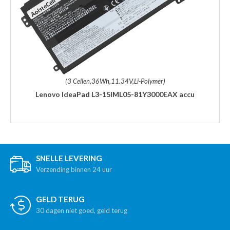
(3 Cellen,36Wh,11.34V,Li-Polymer)
Lenovo IdeaPad L3-15IML05-81Y3000EAX accu
SNELLE LEVERING
Verzending binnen 24 uur
GELD TERUG
30 dagen niet goed, geld terug