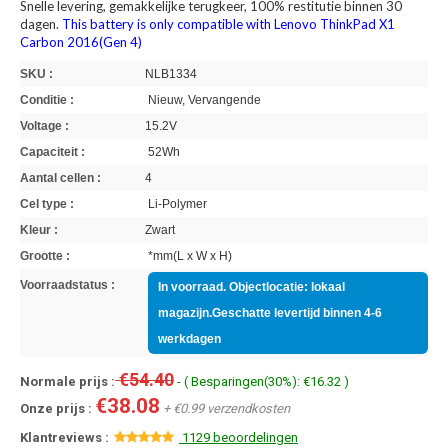
Snelle levering, gemakkelijke terugkeer, 100% restitutie binnen 30
dagen.
This battery is only compatible with Lenovo ThinkPad X1
Carbon 2016(Gen 4)
SKU :
NLB1334
Conditie :
Nieuw, Vervangende
Voltage :
15.2V
Capaciteit :
52Wh
Aantal cellen :
4
Cel type :
Li-Polymer
Kleur :
Zwart
Grootte :
*mm(L x W x H)
Voorraadstatus :
In voorraad. Objectlocatie: lokaal
magazijn.Geschatte levertijd binnen 4-6
werkdagen
€54.40
Normale prijs :
- ( Besparingen(30%): €16.32 )
€38.08
Onze prijs :
+ €0.99 verzendkosten
Klantreviews :
1129 beoordelingen