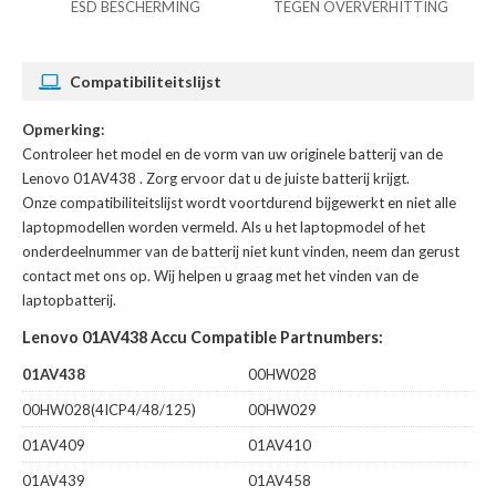
ESD BESCHERMING
TEGEN OVERVERHITTING
Compatibiliteitslijst
Opmerking:
Controleer het model en de vorm van uw originele batterij van de
Lenovo 01AV438
. Zorg ervoor dat u de juiste batterij krijgt.
Onze compatibiliteitslijst wordt voortdurend bijgewerkt en niet alle
laptopmodellen worden vermeld. Als u het laptopmodel of het
onderdeelnummer van de batterij niet kunt vinden, neem dan gerust
contact met ons op. Wij helpen u graag met het vinden van de
laptopbatterij.
Lenovo 01AV438 Accu Compatible Partnumbers:
01AV438
00HW028
00HW028(4ICP4/48/125)
00HW029
01AV409
01AV410
01AV439
01AV458