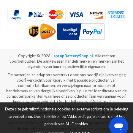
Copyright ©
2026
LaptopBatteryShop.nl
. Alle rechten
voorbehouden. De aangewezen handelsmerken en merken zijn het
eigendom van hun respectievelijke eigenaren.
De batterijen en adapters verstrekt door ons bedrijf zijn [vervanging
voor] verkocht voor gebruik met bepaalde producten van
computerfabrikanten, en verwijzingen naar producten of
handelsmerken van dergelijke bedrijven is puur ter identificatie van de
computerfabrikanten waarmee onze producten [zijn vervanging voor]
kunnen worden gebruikt. Ons bedrijf en deze Website zijn niet
gelieerd, waartoe, in licentie gegeven door, distributeurs voor, noch
Deze site gebruikt functionele cookies en externe scripts om je beleving
gerelateerde op enigerlei wijze aan deze computerfabrikanten, noch
te verbeteren. Door te klikken op "Akkoord", ga je akkoord met het
de producten te koop worden aangeboden via onze Website
vervaardigd door of verkocht met de vergunning van de fabrikanten
gebruik van ALLE cookies.
van de computers waarmee onze producten [zijn vervanging voor]