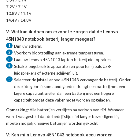
7.2V / 7.4V
10.8V / 11.1V
14.4V / 14.8V
V: Wat kan ik doen om ervoor te zorgen dat de Lenovo
45N1043 notebook batterij langer meegaat?
1
Dim uw scherm.
2
Voorkom blootstelling aan extreme temperaturen.
3
Laat uw
Lenovo 45N1043 laptop batterij
niet opraken.
4
Schakel ongebruikte apparaten en poorten (zoals USB-
luidsprekers of externe schijven) uit.
5
Selecteer de juiste
Lenovo 45N1043 vervangende batterij
. Onder
dezelfde gebruiksomstandigheden draagt een batterij met een
lagere capaciteit sneller dan een batterij met een hogere
capaciteit omdat deze vaker moet worden opgeladen.
Opmerking:
Alle batterijen verslijten na verloop van tijd. Wanneer
wordt vastgesteld dat de bedrijfstijd niet langer bevredigend is,
moeten mogelijk nieuwe batterijen worden gekocht.
V: Kan mijn Lenovo 45N1043 notebook accu worden