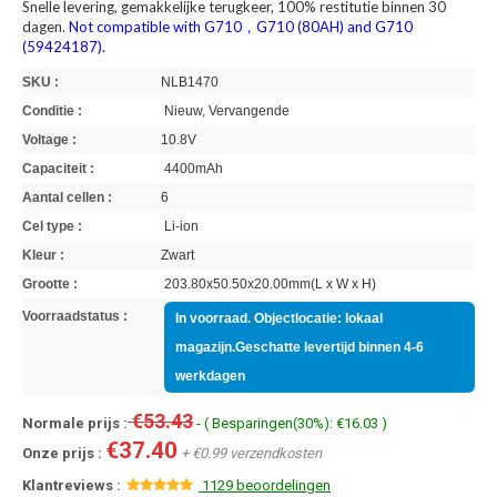
Snelle levering, gemakkelijke terugkeer, 100% restitutie binnen 30
dagen.
Not compatible with G710，G710 (80AH) and G710
(59424187).
SKU :
NLB1470
Conditie :
Nieuw, Vervangende
Voltage :
10.8V
Capaciteit :
4400mAh
Aantal cellen :
6
Cel type :
Li-ion
Kleur :
Zwart
Grootte :
203.80x50.50x20.00mm(L x W x H)
Voorraadstatus :
In voorraad. Objectlocatie: lokaal
magazijn.Geschatte levertijd binnen 4-6
werkdagen
€53.43
Normale prijs :
- ( Besparingen(30%): €16.03 )
€37.40
Onze prijs :
+ €0.99 verzendkosten
Klantreviews :
1129 beoordelingen