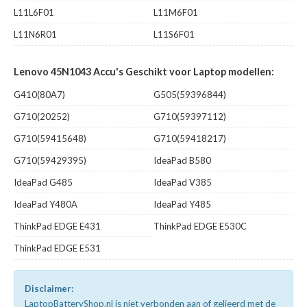
L11L6F01
L11M6F01
L11N6R01
L11S6F01
Lenovo 45N1043 Accu's Geschikt voor Laptop modellen:
G410(80A7)
G505(59396844)
G710(20252)
G710(59397112)
G710(59415648)
G710(59418217)
G710(59429395)
IdeaPad B580
IdeaPad G485
IdeaPad V385
IdeaPad Y480A
IdeaPad Y485
ThinkPad EDGE E431
ThinkPad EDGE E530C
ThinkPad EDGE E531
Disclaimer:
LaptopBatteryShop.nl is niet verbonden aan of gelieerd met de