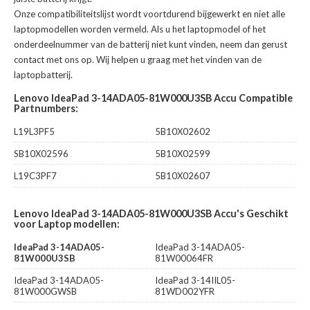
Onze compatibiliteitslijst wordt voortdurend bijgewerkt en niet alle
laptopmodellen worden vermeld. Als u het laptopmodel of het
onderdeelnummer van de batterij niet kunt vinden, neem dan gerust
contact met ons op. Wij helpen u graag met het vinden van de
laptopbatterij.
Lenovo IdeaPad 3-14ADA05-81W000U3SB Accu Compatible
Partnumbers:
L19L3PF5
5B10X02602
SB10X02596
5B10X02599
L19C3PF7
5B10X02607
Lenovo IdeaPad 3-14ADA05-81W000U3SB Accu's Geschikt
voor Laptop modellen:
IdeaPad 3-14ADA05-
IdeaPad 3-14ADA05-
81W000U3SB
81W00064FR
IdeaPad 3-14ADA05-
IdeaPad 3-14IIL05-
81W000GWSB
81WD002YFR