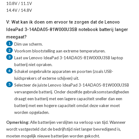
10.8V / 11.1V
14.4V / 14.8V
V: Wat kan ik doen om ervoor te zorgen dat de Lenovo
IdeaPad 3-14ADA05-81W000U3SB notebook batterij langer
meegaat?
1
Dim uw scherm.
2
Voorkom blootstelling aan extreme temperaturen.
3
Laat uw
Lenovo IdeaPad 3-14ADA05-81W000U3SB laptop
batterij
niet opraken.
4
Schakel ongebruikte apparaten en poorten (zoals USB-
luidsprekers of externe schijven) uit.
5
Selecteer de juiste
Lenovo IdeaPad 3-14ADA05-81W000U3SB
vervangende batterij
. Onder dezelfde gebruiksomstandigheden
draagt een batterij met een lagere capaciteit sneller dan een
batterij met een hogere capaciteit omdat deze vaker moet
worden opgeladen.
Opmerking:
Alle batterijen verslijten na verloop van tijd. Wanneer
wordt vastgesteld dat de bedrijfstijd niet langer bevredigend is,
moeten mogelijk nieuwe batterijen worden gekocht.