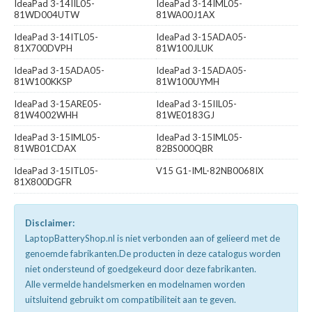
IdeaPad 3-14IIL05-
IdeaPad 3-14IML05-
81WD004UTW
81WA00J1AX
IdeaPad 3-14ITL05-
IdeaPad 3-15ADA05-
81X700DVPH
81W100JLUK
IdeaPad 3-15ADA05-
IdeaPad 3-15ADA05-
81W100KKSP
81W100UYMH
IdeaPad 3-15ARE05-
IdeaPad 3-15IIL05-
81W4002WHH
81WE0183GJ
IdeaPad 3-15IML05-
IdeaPad 3-15IML05-
81WB01CDAX
82BS000QBR
IdeaPad 3-15ITL05-
V15 G1-IML-82NB0068IX
81X800DGFR
Disclaimer:
LaptopBatteryShop.nl is niet verbonden aan of gelieerd met de
genoemde fabrikanten.De producten in deze catalogus worden
niet ondersteund of goedgekeurd door deze fabrikanten.
Alle vermelde handelsmerken en modelnamen worden
uitsluitend gebruikt om compatibiliteit aan te geven.