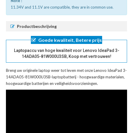
Note :
11.34V and 11.1V are compatible, they are in common use.
Productbeschrijving
Goede kwaliteit, Betere prijs
Laptopaccu van hoge kwaliteit voor Lenovo IdeaPad 3-
14ADA05-81W000U3SB, Koop met vertrouwen!
Breng uw originele laptop weer tot leven met onze
Lenovo IdeaPad 3-
14ADA05-81W000U3SB-laptopbatterij
- hoogwaardige materialen,
hoogwaardige batterijen en veiligheidsvoorzieningen.