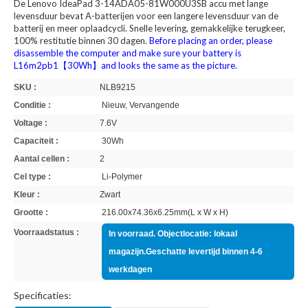
De Lenovo IdeaPad 3-14ADA05-81W000U3SB accu met lange
levensduur bevat A-batterijen voor een langere levensduur van de
batterij en meer oplaadcycli. Snelle levering, gemakkelijke terugkeer,
100% restitutie binnen 30 dagen.
Before placing an order, please
disassemble the computer and make sure your battery is
L16m2pb1【30Wh】and looks the same as the picture.
SKU :
NLB9215
Conditie :
Nieuw, Vervangende
Voltage :
7.6V
Capaciteit :
30Wh
Aantal cellen :
2
Cel type :
Li-Polymer
Kleur :
Zwart
Grootte :
216.00x74.36x6.25mm(L x W x H)
Voorraadstatus :
In voorraad. Objectlocatie: lokaal
magazijn.Geschatte levertijd binnen 4-6
werkdagen
Specificaties: