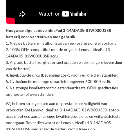
Hoogwaardige Lenovo IdeaPad 3-14ADA05-81W000U3SB
batterij voor vertrouwen met gebruik.
Nieuwe batterij en is afkomstig van een professionele fabrikant.
100% OEM-compatibel met de
originele Lenovo IdeaPad 3-
14ADA05-81W000U3SB accu
.
A grade batterij zorgt voor snel opladen en een langere levensduur
van de batterij.
Ingebouwde circuitbeveiliging zorgt voor veiligheid en stabiliteit.
Cyclusfunctie met hoge capaciteit (ongeveer 600-800 cycli).
Na strenge kwaliteitscontrolestandaardtests, OEM-specificaties
ontmoeten of overschrijden.
Wij hebben strenge eisen aan de prestaties en veiligheid van
producten. De
Lenovo IdeaPad 3-14ADA05-81W000U3SB laptop
accu
moet een aantal strenge kwaliteitscontroles en veiligheidstests
ondergaan. Bovendien wordt de
Lenovo IdeaPad 3-14ADA05-
81W000U3SB-vervangende batterij
rechtstreeks op