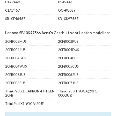
01AV440
01AV441
01AV457
OOHW029
SB10F46467
SB10K97567
Lenovo SB10K97566 Accu's Geschikt voor Laptop modellen:
20FB002MUS
20FB002PUS
20FB0044US
20FB004DUS
20FB004GUS
20FB004PUS
20FB004WUS
20FB005CUS
20FB005SUS
20FB0062US
20FB0065US
20FB0071US
ThinkPad X1 CARBON 4TH GEN
ThinkPad X1 YOGA(20FQ-
20FB
000QUS)
ThinkPad X1 YOGA-20JF