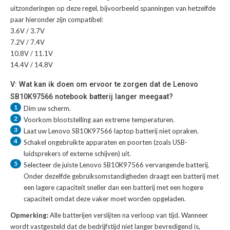
uitzonderingen op deze regel, bijvoorbeeld spanningen van hetzelfde
paar hieronder zijn compatibel:
3.6V / 3.7V
7.2V / 7.4V
10.8V / 11.1V
14.4V / 14.8V
V: Wat kan ik doen om ervoor te zorgen dat de Lenovo
SB10K97566 notebook batterij langer meegaat?
1
Dim uw scherm.
2
Voorkom blootstelling aan extreme temperaturen.
3
Laat uw
Lenovo SB10K97566 laptop batterij
niet opraken.
4
Schakel ongebruikte apparaten en poorten (zoals USB-
luidsprekers of externe schijven) uit.
5
Selecteer de juiste
Lenovo SB10K97566 vervangende batterij
.
Onder dezelfde gebruiksomstandigheden draagt een batterij met
een lagere capaciteit sneller dan een batterij met een hogere
capaciteit omdat deze vaker moet worden opgeladen.
Opmerking:
Alle batterijen verslijten na verloop van tijd. Wanneer
wordt vastgesteld dat de bedrijfstijd niet langer bevredigend is,