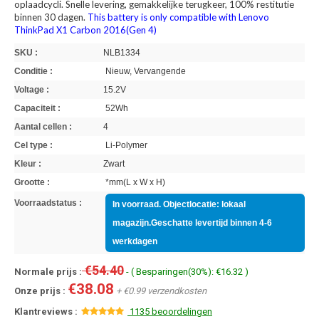
oplaadcycli. Snelle levering, gemakkelijke terugkeer, 100% restitutie
binnen 30 dagen.
This battery is only compatible with Lenovo
ThinkPad X1 Carbon 2016(Gen 4)
SKU :
NLB1334
Conditie :
Nieuw, Vervangende
Voltage :
15.2V
Capaciteit :
52Wh
Aantal cellen :
4
Cel type :
Li-Polymer
Kleur :
Zwart
Grootte :
*mm(L x W x H)
Voorraadstatus :
In voorraad. Objectlocatie: lokaal
magazijn.Geschatte levertijd binnen 4-6
werkdagen
€54.40
Normale prijs :
- ( Besparingen(30%): €16.32 )
€38.08
Onze prijs :
+ €0.99 verzendkosten
Klantreviews :
1135 beoordelingen