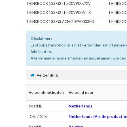
THINKBOOK 13S G2 ITL-20V9002XIV
THINKBOO
THINKBOOK 13S G2 ITL-20V900ATIX
THINKBOO
THINKBOOK 13S G3 ACN-20YA0003FG
THINKBOO
Disclaimer:
LaptopBatteryShop.nl is niet verbonden aan of gelie
fabrikanten.
Alle vermelde handelsmerken en modelnamen worden uit
Verzending
Verzendmethoden
Verzend naar
PostNL
Netherlands
DHL / GLS
Netherlands (Als de productloc
PostNL
Belgium