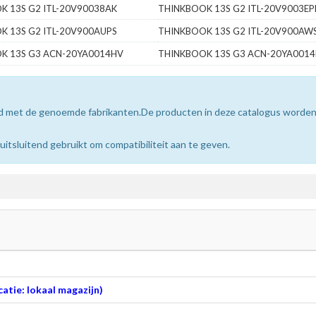
K 13S G2 ITL-20V90038AK
THINKBOOK 13S G2 ITL-20V9003EP
K 13S G2 ITL-20V900AUPS
THINKBOOK 13S G2 ITL-20V900AW
K 13S G3 ACN-20YA0014HV
THINKBOOK 13S G3 ACN-20YA001
erd met de genoemde fabrikanten.De producten in deze catalogus worde
sluitend gebruikt om compatibiliteit aan te geven.
atie: lokaal magazijn)