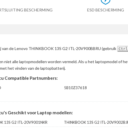
RTSLUITING BESCHERMING
ESD BESCHERMING
tterij van de Lenovo THINKBOOK 13S G2 ITL-20V900BBRU
(gebruik
Ctrl
en niet alle laptopmodellen worden vermeld. Als u het laptopmodel of h
met het vinden van de laptopbatterij.
u Compatible Partnumbers:
D
5B10Z37618
s Geschikt voor Laptop modellen:
K 13S G2 ITL-20V9001NKR
THINKBOOK 13S G2 ITL-20V9002BJ