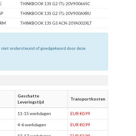
E
THINKBOOK 13S G2 ITL-20V90066SC
SP
THINKBOOK 13S G2 ITL-20V900AXRU
4RM
THINKBOOK 13S G3 ACN-20YA002XLT
n niet ondersteund of goedgekeurd door deze
Geschatte
Transportkosten
Leveringstijd
11-15 werkdagen
EUR €0.99
4-6 werkdagen
EUR €0.99
12-17 werkdagen
EUR €2.99