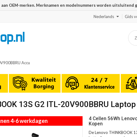
n aan OEM-merken. Merknamen en modelnummers worden uitsluitend geb
Nederlands
Gids v
0V900BBRU Accu
KBOOK 13S G2 ITL-20V900BBRU Laptop
4 Cellen 56Wh Lenov
innen 4-6 werkdagen
Kopen
De Lenovo THINKBOOK 13S