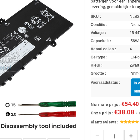
batterijen voor een langere
levering, gemakkelijke ter
SKU :
NLB2
Conditie :
Nieuw
Voltage :
15.44
Capaciteit :
56W
Aantal cellen :
4
Cel type :
Li-Po
Kleur :
Zwart
Grootte :
*mm(L
Voorraadstatus :
In 
bin
€54.40
Normale prijs :
€38.08
Onze prijs :
+ 
Klantreviews :