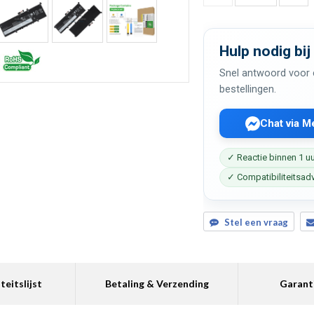
Hulp nodig bij
Snel antwoord voor c
bestellingen.
Chat via 
✓ Reactie binnen 1 u
✓ Compatibiliteitsad
Stel een vraag
teitslijst
Betaling & Verzending
Garant