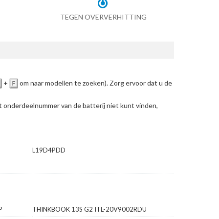
TEGEN OVERVERHITTING
+
om naar modellen te zoeken)
. Zorg ervoor dat u de
F
et onderdeelnummer van de batterij niet kunt vinden,
L19D4PDD
P
THINKBOOK 13S G2 ITL-20V9002RDU