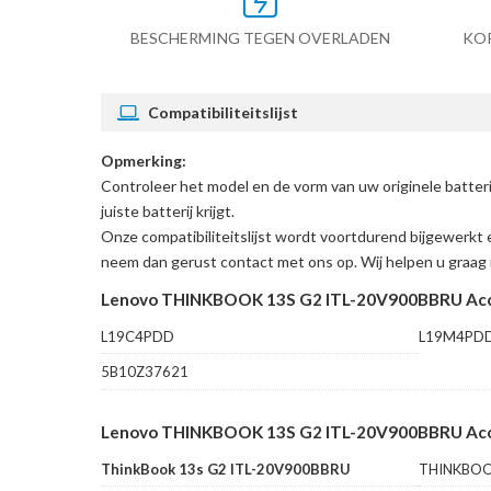
BESCHERMING TEGEN OVERLADEN
KO
Compatibiliteitslijst
Opmerking:
Controleer het model en de vorm van uw originele ba
juiste batterij krijgt.
Onze compatibiliteitslijst wordt voortdurend bijgewerkt 
neem dan gerust contact met ons op. Wij helpen u graag 
Lenovo THINKBOOK 13S G2 ITL-20V900BBRU Acc
L19C4PDD
L19M4PD
5B10Z37621
Lenovo THINKBOOK 13S G2 ITL-20V900BBRU Accu'
ThinkBook 13s G2 ITL-20V900BBRU
THINKBOO