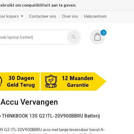
ruikt om compatibiliteit aan te geven.
oor kopers
Contacteer ons
Over ons
Helpcentrum
0
 Accu Vervangen
o THINKBOOK 13S G2 ITL-20V900BBRU Batterij
 G2 ITL-20V900BBRU accu met lange levensduur bevat A-