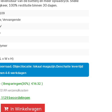
 levensduur van de batterij en meer oplaadcycli. Snelle
ugkeer, 100% restitutie binnen 30 dagen.
109
, Vervangende
V
h
lymer
 x W x H)
voorraad. Objectlocatie: lokaal magazijn.Geschatte levertijd
nen 4-6 werkdagen
- ( Besparingen(30%): €16.32 )
€0.99 verzendkosten
1129 beoordelingen
In Winkelwagen