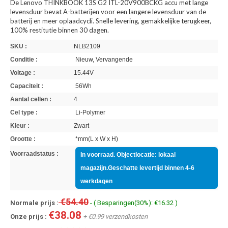
De Lenovo THINKBOOK 13S G2 ITL-20V900BCKG accu met lange
levensduur bevat A-batterijen voor een langere levensduur van de
batterij en meer oplaadcycli. Snelle levering, gemakkelijke terugkeer,
100% restitutie binnen 30 dagen.
SKU :
NLB2109
Conditie :
Nieuw, Vervangende
Voltage :
15.44V
Capaciteit :
56Wh
Aantal cellen :
4
Cel type :
Li-Polymer
Kleur :
Zwart
Grootte :
*mm(L x W x H)
Voorraadstatus :
In voorraad. Objectlocatie: lokaal
magazijn.Geschatte levertijd binnen 4-6
werkdagen
€54.40
Normale prijs :
- ( Besparingen(30%): €16.32 )
€38.08
Onze prijs :
+ €0.99 verzendkosten