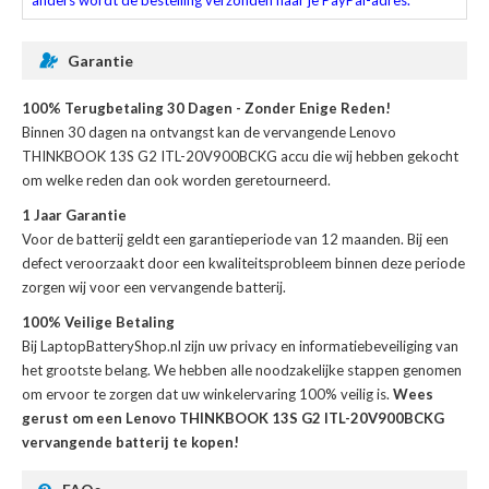
anders wordt de bestelling verzonden naar je PayPal-adres.
Garantie
100% Terugbetaling 30 Dagen - Zonder Enige Reden!
Binnen 30 dagen na ontvangst kan de
vervangende Lenovo
THINKBOOK 13S G2 ITL-20V900BCKG accu
die wij hebben gekocht
om welke reden dan ook worden geretourneerd.
1 Jaar Garantie
Voor de
batterij
geldt een garantieperiode van 12 maanden. Bij een
defect veroorzaakt door een kwaliteitsprobleem binnen deze periode
zorgen wij voor een vervangende batterij.
100% Veilige Betaling
Bij LaptopBatteryShop.nl zijn uw privacy en informatiebeveiliging van
het grootste belang. We hebben alle noodzakelijke stappen genomen
om ervoor te zorgen dat uw winkelervaring 100% veilig is.
Wees
gerust om een Lenovo THINKBOOK 13S G2 ITL-20V900BCKG
vervangende batterij te kopen!