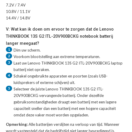
7.2V / 7.4V
10.8V / 11.1V
14.4V / 14.8V
V: Wat kan ik doen om ervoor te zorgen dat de Lenovo
THINKBOOK 13S G2 ITL-20V900BCKG notebook batterij
langer meegaat?
1
Dim uw scherm.
2
Voorkom blootstelling aan extreme temperaturen.
3
Laat uw
Lenovo THINKBOOK 13S G2 ITL-20V900BCKG laptop
batterij
niet opraken.
4
Schakel ongebruikte apparaten en poorten (zoals USB-
luidsprekers of externe schijven) uit.
5
Selecteer de juiste
Lenovo THINKBOOK 13S G2 ITL-
20V900BCKG vervangende batterij
. Onder dezelfde
gebruiksomstandigheden draagt een batterij met een lagere
capaciteit sneller dan een batterij met een hogere capaciteit
omdat deze vaker moet worden opgeladen.
Opmerking:
Alle batterijen verslijten na verloop van tijd. Wanneer
wordt vastgesteld dat de bedrijfstijd niet langer bevredigend is,