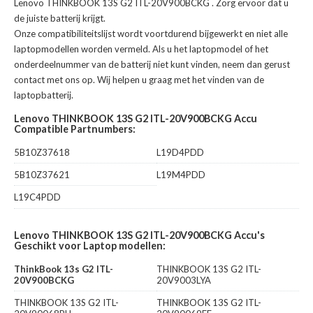
Lenovo THINKBOOK 13S G2 ITL-20V900BCKG
. Zorg ervoor dat u
de juiste batterij krijgt.
Onze compatibiliteitslijst wordt voortdurend bijgewerkt en niet alle
laptopmodellen worden vermeld. Als u het laptopmodel of het
onderdeelnummer van de batterij niet kunt vinden, neem dan gerust
contact met ons op. Wij helpen u graag met het vinden van de
laptopbatterij.
Lenovo THINKBOOK 13S G2 ITL-20V900BCKG Accu
Compatible Partnumbers:
5B10Z37618
L19D4PDD
5B10Z37621
L19M4PDD
L19C4PDD
Lenovo THINKBOOK 13S G2 ITL-20V900BCKG Accu's
Geschikt voor Laptop modellen:
ThinkBook 13s G2 ITL-
THINKBOOK 13S G2 ITL-
20V900BCKG
20V9003LYA
THINKBOOK 13S G2 ITL-
THINKBOOK 13S G2 ITL-