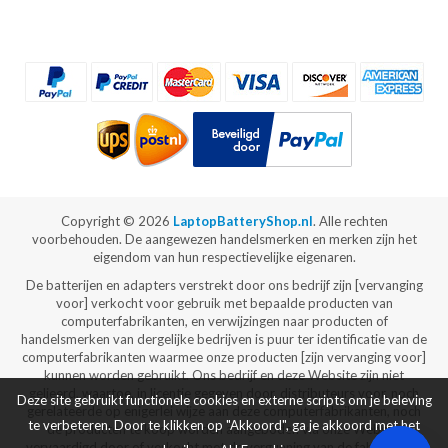
Copyright ©
2026
LaptopBatteryShop.nl
. Alle rechten
voorbehouden. De aangewezen handelsmerken en merken zijn het
eigendom van hun respectievelijke eigenaren.
De batterijen en adapters verstrekt door ons bedrijf zijn [vervanging
voor] verkocht voor gebruik met bepaalde producten van
computerfabrikanten, en verwijzingen naar producten of
handelsmerken van dergelijke bedrijven is puur ter identificatie van de
computerfabrikanten waarmee onze producten [zijn vervanging voor]
kunnen worden gebruikt. Ons bedrijf en deze Website zijn niet
gelieerd, waartoe, in licentie gegeven door, distributeurs voor, noch
Deze site gebruikt functionele cookies en externe scripts om je beleving
gerelateerde op enigerlei wijze aan deze computerfabrikanten, noch
te verbeteren. Door te klikken op "Akkoord", ga je akkoord met het
de producten te koop worden aangeboden via onze Website
vervaardigd door of verkocht met de vergunning van de fabrikanten