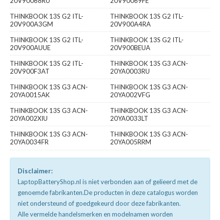
20V90068RU
20V90069FE
THINKBOOK 13S G2 ITL-
THINKBOOK 13S G2 ITL-
20V900A3GM
20V900A4RA
THINKBOOK 13S G2 ITL-
THINKBOOK 13S G2 ITL-
20V900AUUE
20V900BEUA
THINKBOOK 13S G2 ITL-
THINKBOOK 13S G3 ACN-
20V900F3AT
20YA0003RU
THINKBOOK 13S G3 ACN-
THINKBOOK 13S G3 ACN-
20YA0015AK
20YA002VFG
THINKBOOK 13S G3 ACN-
THINKBOOK 13S G3 ACN-
20YA002XIU
20YA0033LT
THINKBOOK 13S G3 ACN-
THINKBOOK 13S G3 ACN-
20YA0034FR
20YA005RRM
Disclaimer:
LaptopBatteryShop.nl is niet verbonden aan of gelieerd met de
genoemde fabrikanten.De producten in deze catalogus worden
niet ondersteund of goedgekeurd door deze fabrikanten.
Alle vermelde handelsmerken en modelnamen worden