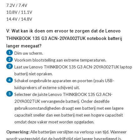
7.2V / 7.4V
10.8V / 11.1V
14.4V / 14.8V
V: Wat kan ik doen om ervoor te zorgen dat de Lenovo
THINKBOOK 13S G3 ACN-20YA002TUK notebook batterij
langer meegaat?
1
Dim uw scherm.
2
Voorkom blootstelling aan extreme temperaturen.
3
Laat uw
Lenovo THINKBOOK 13S G3 ACN-20YA002TUK laptop
batterij
niet opraken.
4
Schakel ongebruikte apparaten en poorten (zoals USB-
luidsprekers of externe schijven) uit.
5
Selecteer de juiste
Lenovo THINKBOOK 13S G3 ACN-
20YA002TUK vervangende batterij
. Onder dezelfde
gebruiksomstandigheden draagt een batterij met een lagere
capaciteit sneller dan een batterij met een hogere capaciteit
omdat deze vaker moet worden opgeladen.
Opmerking:
Alle batterijen verslijten na verloop van tijd. Wanneer
wordt vastgesteld dat de bedrijfstijd niet langer bevredigend is,