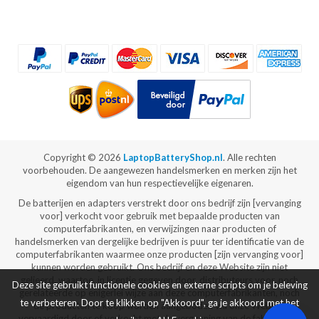
Copyright ©
2026
LaptopBatteryShop.nl
. Alle rechten
voorbehouden. De aangewezen handelsmerken en merken zijn het
eigendom van hun respectievelijke eigenaren.
De batterijen en adapters verstrekt door ons bedrijf zijn [vervanging
voor] verkocht voor gebruik met bepaalde producten van
computerfabrikanten, en verwijzingen naar producten of
handelsmerken van dergelijke bedrijven is puur ter identificatie van de
computerfabrikanten waarmee onze producten [zijn vervanging voor]
kunnen worden gebruikt. Ons bedrijf en deze Website zijn niet
gelieerd, waartoe, in licentie gegeven door, distributeurs voor, noch
Deze site gebruikt functionele cookies en externe scripts om je beleving
gerelateerde op enigerlei wijze aan deze computerfabrikanten, noch
te verbeteren. Door te klikken op "Akkoord", ga je akkoord met het
de producten te koop worden aangeboden via onze Website
vervaardigd door of verkocht met de vergunning van de fabrikanten