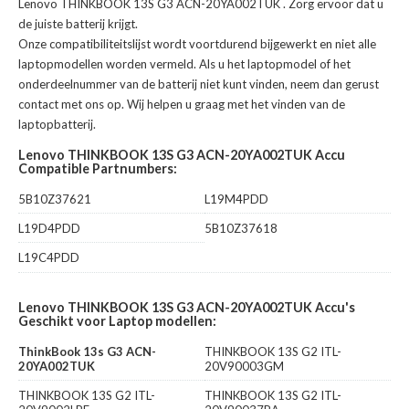
Lenovo THINKBOOK 13S G3 ACN-20YA002TUK
. Zorg ervoor dat u
de juiste batterij krijgt.
Onze compatibiliteitslijst wordt voortdurend bijgewerkt en niet alle
laptopmodellen worden vermeld. Als u het laptopmodel of het
onderdeelnummer van de batterij niet kunt vinden, neem dan gerust
contact met ons op. Wij helpen u graag met het vinden van de
laptopbatterij.
Lenovo THINKBOOK 13S G3 ACN-20YA002TUK Accu
Compatible Partnumbers:
5B10Z37621
L19M4PDD
L19D4PDD
5B10Z37618
L19C4PDD
Lenovo THINKBOOK 13S G3 ACN-20YA002TUK Accu's
Geschikt voor Laptop modellen:
ThinkBook 13s G3 ACN-
THINKBOOK 13S G2 ITL-
20YA002TUK
20V90003GM
THINKBOOK 13S G2 ITL-
THINKBOOK 13S G2 ITL-