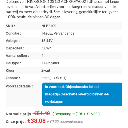
De Lenovo THINKBOOK 13S G3 ACN-20YA002TUK accu met lange
levensduur bevat A-batterijen voor een langere levensduur van de
batterij en meer oplaadcycli. Snelle levering, gemakkelijke terugkeer,
100% restitutie binnen 30 dagen.
SKU :
NLB2109
Conditie :
Nieuw, Vervangende
Voltage :
15.44V
Capaciteit :
56Wh
Aantal cellen :
4
Cel type :
Li-Polymer
Kleur :
Zwart
Grootte :
*mm(L x W x H)
Voorraadstatus :
In voorraad. Objectlocatie: lokaal
magazijn.Geschatte levertijd binnen 4-6
werkdagen
€54.40
Normale prijs :
- ( Besparingen(30%): €16.32 )
€38.08
Onze prijs :
+ €0.99 verzendkosten