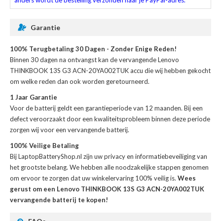
anders wordt de bestelling verzonden naar je PayPal-adres.
Garantie
100% Terugbetaling 30 Dagen - Zonder Enige Reden!
Binnen 30 dagen na ontvangst kan de
vervangende Lenovo
THINKBOOK 13S G3 ACN-20YA002TUK accu
die wij hebben gekocht
om welke reden dan ook worden geretourneerd.
1 Jaar Garantie
Voor de
batterij
geldt een garantieperiode van 12 maanden. Bij een
defect veroorzaakt door een kwaliteitsprobleem binnen deze periode
zorgen wij voor een vervangende batterij.
100% Veilige Betaling
Bij LaptopBatteryShop.nl zijn uw privacy en informatiebeveiliging van
het grootste belang. We hebben alle noodzakelijke stappen genomen
om ervoor te zorgen dat uw winkelervaring 100% veilig is.
Wees
gerust om een Lenovo THINKBOOK 13S G3 ACN-20YA002TUK
vervangende batterij te kopen!