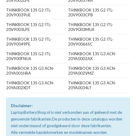
20V9002LPE
20V90037RA
THINKBOOK 13S G2 ITL-
THINKBOOK 13S G2 ITL-
20V90039UE
20V9003CPB
THINKBOOK 13S G2 ITL-
THINKBOOK 13S G2 ITL-
20V9003LPE
20V9003MUA
THINKBOOK 13S G2 ITL-
THINKBOOK 13S G2 ITL-
20V90049PE
20V90066SC
THINKBOOK 13S G2 ITL-
THINKBOOK 13S G3 ACN-
20V900FNUA
20YA0002AX
THINKBOOK 13S G3 ACN-
THINKBOOK 13S G3 ACN-
20YA001HRA
20YA002VMZ
THINKBOOK 13S G3 ACN-
THINKBOOK 13S G3 ACN-
20YA002XDT
20YA0034LT
Disclaimer:
LaptopBatteryShop.nl is niet verbonden aan of gelieerd met de
genoemde fabrikanten.De producten in deze catalogus worden
niet ondersteund of goedgekeurd door deze fabrikanten.
Alle vermelde handelsmerken en modelnamen worden