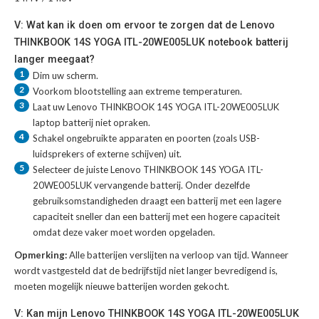
V: Wat kan ik doen om ervoor te zorgen dat de Lenovo
THINKBOOK 14S YOGA ITL-20WE005LUK notebook batterij
langer meegaat?
1
Dim uw scherm.
2
Voorkom blootstelling aan extreme temperaturen.
3
Laat uw
Lenovo THINKBOOK 14S YOGA ITL-20WE005LUK
laptop batterij
niet opraken.
4
Schakel ongebruikte apparaten en poorten (zoals USB-
luidsprekers of externe schijven) uit.
5
Selecteer de juiste
Lenovo THINKBOOK 14S YOGA ITL-
20WE005LUK vervangende batterij
. Onder dezelfde
gebruiksomstandigheden draagt een batterij met een lagere
capaciteit sneller dan een batterij met een hogere capaciteit
omdat deze vaker moet worden opgeladen.
Opmerking:
Alle batterijen verslijten na verloop van tijd. Wanneer
wordt vastgesteld dat de bedrijfstijd niet langer bevredigend is,
moeten mogelijk nieuwe batterijen worden gekocht.
V: Kan mijn Lenovo THINKBOOK 14S YOGA ITL-20WE005LUK