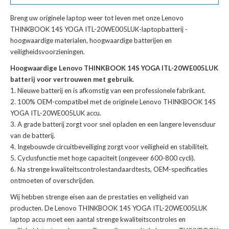
Breng uw originele laptop weer tot leven met onze
Lenovo
THINKBOOK 14S YOGA ITL-20WE005LUK-laptopbatterij
-
hoogwaardige materialen, hoogwaardige batterijen en
veiligheidsvoorzieningen.
Hoogwaardige Lenovo THINKBOOK 14S YOGA ITL-20WE005LUK
batterij voor vertrouwen met gebruik.
Nieuwe batterij en is afkomstig van een professionele fabrikant.
100% OEM-compatibel met de
originele Lenovo THINKBOOK 14S
YOGA ITL-20WE005LUK accu
.
A grade batterij zorgt voor snel opladen en een langere levensduur
van de batterij.
Ingebouwde circuitbeveiliging zorgt voor veiligheid en stabiliteit.
Cyclusfunctie met hoge capaciteit (ongeveer 600-800 cycli).
Na strenge kwaliteitscontrolestandaardtests, OEM-specificaties
ontmoeten of overschrijden.
Wij hebben strenge eisen aan de prestaties en veiligheid van
producten. De
Lenovo THINKBOOK 14S YOGA ITL-20WE005LUK
laptop accu
moet een aantal strenge kwaliteitscontroles en