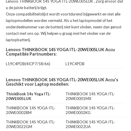
Lenovo THINKBOOK 14S YOGA ITL-20WE005LUK
. Zorg ervoor dat
u de juiste batterij krijgt.
Onze compatibiliteitslijst wordt voortdurend bijgewerkt en niet alle
laptopmodellen worden vermeld. Als u het laptopmodel of het
onderdeelnummer van de batterij niet kunt vinden, neem dan gerust
contact met ons op. Wij helpen u graag met het vinden van de
laptopbatterij.
Lenovo THINKBOOK 14S YOGA ITL-20WE005LUK Accu
Compatible Partnumbers:
L19C4PDB(4ICP7/58/66)
L19C4PDB
Lenovo THINKBOOK 14S YOGA ITL-20WE005LUK Accu's
Geschikt voor Laptop modellen:
ThinkBook 14s Yoga ITL-
THINKBOOK 14S YOGA ITL-
20WE005LUK
20WE0001MX
THINKBOOK 14S YOGA ITL-
THINKBOOK 14S YOGA ITL-
20WE0002BM
20WE0002KG
THINKBOOK 14S YOGA ITL-
THINKBOOK 14S YOGA ITL-
20WE0022GM
20WE0022UA