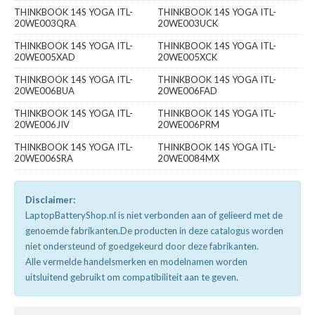
THINKBOOK 14S YOGA ITL-
THINKBOOK 14S YOGA ITL-
20WE003QRA
20WE003UCK
THINKBOOK 14S YOGA ITL-
THINKBOOK 14S YOGA ITL-
20WE005XAD
20WE005XCK
THINKBOOK 14S YOGA ITL-
THINKBOOK 14S YOGA ITL-
20WE006BUA
20WE006FAD
THINKBOOK 14S YOGA ITL-
THINKBOOK 14S YOGA ITL-
20WE006JIV
20WE006PRM
THINKBOOK 14S YOGA ITL-
THINKBOOK 14S YOGA ITL-
20WE006SRA
20WE0084MX
Disclaimer:
LaptopBatteryShop.nl is niet verbonden aan of gelieerd met de
genoemde fabrikanten.De producten in deze catalogus worden
niet ondersteund of goedgekeurd door deze fabrikanten.
Alle vermelde handelsmerken en modelnamen worden
uitsluitend gebruikt om compatibiliteit aan te geven.