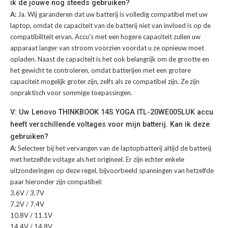
ik de jouwe nog steeds gebruiken?
A:
Ja. Wij garanderen dat uw batterij is volledig compatibel met uw
laptop, omdat de capaciteit van de batterij niet van invloed is op de
compatibiliteit ervan. Accu's met een hogere capaciteit zullen uw
apparaat langer van stroom voorzien voordat u ze opnieuw moet
opladen. Naast de capaciteit is het ook belangrijk om de grootte en
het gewicht te controleren, omdat batterijen met een grotere
capaciteit mogelijk groter zijn, zelfs als ze compatibel zijn. Ze zijn
onpraktisch voor sommige toepassingen.
V: Uw Lenovo THINKBOOK 14S YOGA ITL-20WE005LUK accu
heeft verschillende voltages voor mijn batterij. Kan ik deze
gebruiken?
A:
Selecteer bij het vervangen van de laptopbatterij altijd de batterij
met hetzelfde voltage als het origineel. Er zijn echter enkele
uitzonderingen op deze regel, bijvoorbeeld spanningen van hetzelfde
paar hieronder zijn compatibel:
3.6V / 3.7V
7.2V / 7.4V
10.8V / 11.1V
14.4V / 14.8V