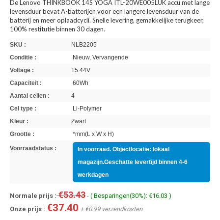
De Lenovo THINKBOOK 14S YOGA ITL-20WE005LUK accu met lange
levensduur bevat A-batterijen voor een langere levensduur van de
batterij en meer oplaadcycli. Snelle levering, gemakkelijke terugkeer,
100% restitutie binnen 30 dagen.
SKU :
NLB2205
Conditie :
Nieuw, Vervangende
Voltage :
15.44V
Capaciteit :
60Wh
Aantal cellen :
4
Cel type :
Li-Polymer
Kleur :
Zwart
Grootte :
*mm(L x W x H)
Voorraadstatus :
In voorraad. Objectlocatie: lokaal
magazijn.Geschatte levertijd binnen 4-6
werkdagen
€53.43
Normale prijs :
- ( Besparingen(30%): €16.03 )
€37.40
Onze prijs :
+ €0.99 verzendkosten