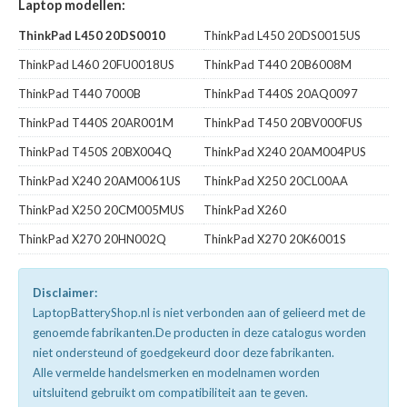
Laptop modellen:
ThinkPad L450 20DS0010
ThinkPad L450 20DS0015US
ThinkPad L460 20FU0018US
ThinkPad T440 20B6008M
ThinkPad T440 7000B
ThinkPad T440S 20AQ0097
ThinkPad T440S 20AR001M
ThinkPad T450 20BV000FUS
ThinkPad T450S 20BX004Q
ThinkPad X240 20AM004PUS
ThinkPad X240 20AM0061US
ThinkPad X250 20CL00AA
ThinkPad X250 20CM005MUS
ThinkPad X260
ThinkPad X270 20HN002Q
ThinkPad X270 20K6001S
Disclaimer:
LaptopBatteryShop.nl is niet verbonden aan of gelieerd met de
genoemde fabrikanten.De producten in deze catalogus worden
niet ondersteund of goedgekeurd door deze fabrikanten.
Alle vermelde handelsmerken en modelnamen worden
uitsluitend gebruikt om compatibiliteit aan te geven.