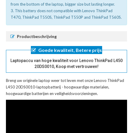
from the bottom of the laptop, bigger size but lasting longer.
3. This battery does not compatible with Lenovo ThinkPad
T470, ThinkPad T550S, ThinkPad T550P and ThinkPad T560S.
Productbeschrijving
Goede kwaliteit, Betere prijs
Laptopaccu van hoge kwaliteit voor Lenovo ThinkPad L450
20DS0010, Koop met vertrouwen!
Breng uw originele laptop weer tot leven met onze
Lenovo ThinkPad
L450 20DS0010-laptopbatterij
- hoogwaardige materialen,
hoogwaardige batterijen en veiligheidsvoorzieningen.