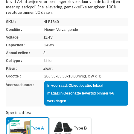
bevat A-batterijen voor een langere levensduur van de batterij en
meer oplaadcycli. Snelle levering, gemakkelijke terugkeer, 100%
restitutie binnen 30 dagen.
SKU :
NLB1640
Conditie :
Nieuw, Vervangende
Voltage :
11.4V
Capaciteit :
24Wh
Aantal cellen :
3
Cel type :
Li-ion
Kleur :
Zwart
Grootte :
206.53x63.30x18.00mm(L x W x H)
Voorraadstatus :
In voorraad. Objectlocatie: lokaal
magazijn.Geschatte levertijd binnen 4-6
werkdagen
Specificaties:
Type A
Type B