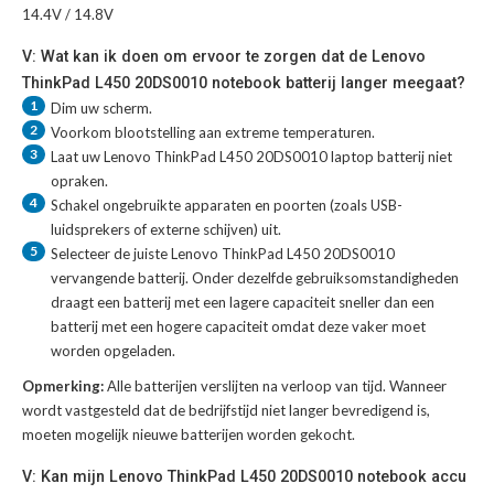
14.4V / 14.8V
V: Wat kan ik doen om ervoor te zorgen dat de Lenovo
ThinkPad L450 20DS0010 notebook batterij langer meegaat?
1
Dim uw scherm.
2
Voorkom blootstelling aan extreme temperaturen.
3
Laat uw
Lenovo ThinkPad L450 20DS0010 laptop batterij
niet
opraken.
4
Schakel ongebruikte apparaten en poorten (zoals USB-
luidsprekers of externe schijven) uit.
5
Selecteer de juiste
Lenovo ThinkPad L450 20DS0010
vervangende batterij
. Onder dezelfde gebruiksomstandigheden
draagt een batterij met een lagere capaciteit sneller dan een
batterij met een hogere capaciteit omdat deze vaker moet
worden opgeladen.
Opmerking:
Alle batterijen verslijten na verloop van tijd. Wanneer
wordt vastgesteld dat de bedrijfstijd niet langer bevredigend is,
moeten mogelijk nieuwe batterijen worden gekocht.
V: Kan mijn Lenovo ThinkPad L450 20DS0010 notebook accu