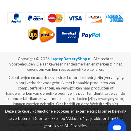
Copyright ©
2026
LaptopBatteryShop.nl
. Alle rechten
voorbehouden. De aangewezen handelsmerken en merken zijn het
eigendom van hun respectievelijke eigenaren.
De batterijen en adapters verstrekt door ons bedrijf zijn [vervanging
voor] verkocht voor gebruik met bepaalde producten van
computerfabrikanten, en verwijzingen naar producten of
handelsmerken van dergelijke bedrijven is puur ter identificatie van de
computerfabrikanten waarmee onze producten [zijn vervanging voor]
kunnen worden gebruikt. Ons bedrijf en deze Website zijn niet
gelieerd, waartoe, in licentie gegeven door, distributeurs voor, noch
Deze site gebruikt functionele cookies en externe scripts om je beleving
gerelateerde op enigerlei wijze aan deze computerfabrikanten, noch
te verbeteren. Door te klikken op "Akkoord", ga je akkoord met het
de producten te koop worden aangeboden via onze Website
vervaardigd door of verkocht met de vergunning van de fabrikanten
gebruik van ALLE cookies.
van de computers waarmee onze producten [zijn vervanging voor]