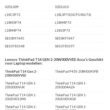
02DL009
02DL010
L18C3P72
L18L3P73(3ICP5/80/73)
L18M3P74
L18M4P73
L18M4P74
L18S3P73
SB10K97645
SB10K97647
SB10T83148
SB10T83197
Lenovo ThinkPad T14 GEN 2-20W000VVEE Accu's Geschikt
voor Laptop modellen:
ThinkPad T14 Gen 2-
ThinkPad P43S-20RH0045PB
20W000VVEE
ThinkPad T14 GEN 1-
ThinkPad T14 GEN 1-
20S0000VUK
20S0004AZA
ThinkPad T14 GEN 1-
ThinkPad T14 GEN 1-
20UD0012MS
20UD005XGB
ThinkPad T14 GEN 2-
ThinkPad T14 GEN 2-