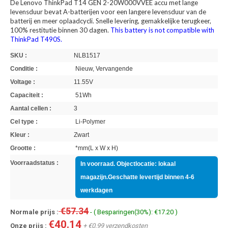
De Lenovo ThinkPad T14 GEN 2-20W000VVEE accu met lange
levensduur bevat A-batterijen voor een langere levensduur van de
batterij en meer oplaadcycli. Snelle levering, gemakkelijke terugkeer,
100% restitutie binnen 30 dagen.
This battery is not compatible with
ThinkPad T490S.
SKU :
NLB1517
Conditie :
Nieuw, Vervangende
Voltage :
11.55V
Capaciteit :
51Wh
Aantal cellen :
3
Cel type :
Li-Polymer
Kleur :
Zwart
Grootte :
*mm(L x W x H)
Voorraadstatus :
In voorraad. Objectlocatie: lokaal
magazijn.Geschatte levertijd binnen 4-6
werkdagen
€57.34
Normale prijs :
- ( Besparingen(30%): €17.20 )
€40.14
Onze prijs :
+ €0.99 verzendkosten