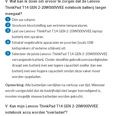
V: Wat kan ik doen om ervoor te zorgen dat de Lenovo
ThinkPad T14 GEN 2-20W000VVEE notebook batterij langer
meegaat?
1
Dim uw scherm.
2
Voorkom blootstelling aan extreme temperaturen.
3
Laat uw
Lenovo ThinkPad T14 GEN 2-20W000VVEE laptop
batterij
niet opraken.
4
Schakel ongebruikte apparaten en poorten (zoals USB-
luidsprekers of externe schijven) uit.
5
Selecteer de juiste
Lenovo ThinkPad T14 GEN 2-20W000VVEE
vervangende batterij
. Onder dezelfde gebruiksomstandigheden
draagt een batterij met een lagere capaciteit sneller dan een
batterij met een hogere capaciteit omdat deze vaker moet
worden opgeladen.
Opmerking:
Alle batterijen verslijten na verloop van tijd. Wanneer
wordt vastgesteld dat de bedrijfstijd niet langer bevredigend is,
moeten mogelijk nieuwe batterijen worden gekocht.
V: Kan mijn Lenovo ThinkPad T14 GEN 2-20W000VVEE
notebook accu worden "overladen"?