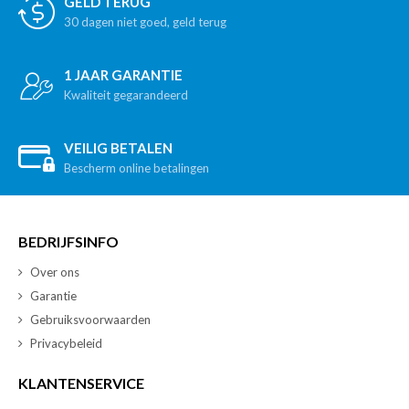
GELD TERUG
30 dagen niet goed, geld terug
1 JAAR GARANTIE
Kwaliteit gegarandeerd
VEILIG BETALEN
Bescherm online betalingen
BEDRIJFSINFO
Over ons
Garantie
Gebruiksvoorwaarden
Privacybeleid
KLANTENSERVICE