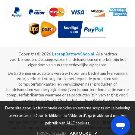
Copyright ©
2026
LaptopBatteryShop.nl
. Alle rechten
voorbehouden. De aangewezen handelsmerken en merken zijn het
eigendom van hun respectievelijke eigenaren.
De batterijen en adapters verstrekt door ons bedrijf zijn [vervanging
voor] verkocht voor gebruik met bepaalde producten van
computerfabrikanten, en verwijzingen naar producten of
handelsmerken van dergelijke bedrijven is puur ter identificatie van de
computerfabrikanten waarmee onze producten [zijn vervanging voor]
kunnen worden gebruikt. Ons bedrijf en deze Website zijn niet
gelieerd, waartoe, in licentie gegeven door, distributeurs voor, noch
Deze site gebruikt functionele cookies en externe scripts om je beleving
gerelateerde op enigerlei wijze aan deze computerfabrikanten, noch
te verbeteren. Door te klikken op "Akkoord", ga je akkoord met het
de producten te koop worden aangeboden via onze Website
vervaardigd door of verkocht met de vergunning van de fabrikanten
gebruik van ALLE cookies.
van de computers waarmee onze producten [zijn vervanging voor]
kunnen worden gebruikt.
PRIVACYBELEID
AKKOORD
✔