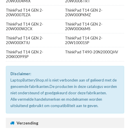
20W0004MIX
20W0006TRT
ThinkPad T14 GEN 2-
ThinkPad T14 GEN 2-
20W0007EZA
20W000PKMZ
ThinkPad T14 GEN 2-
ThinkPad T14 GEN 2-
20W000W2CX
20W000X6MS
ThinkPad T14 GEN 2-
ThinkPad T14 GEN 2-
20W000XTIU
20W10001SP
ThinkPad T14 GEN 2-
ThinkPad T490-20N2000QHV
20XK0099SP
Disclaimer:
LaptopBatteryShop.nl is niet verbonden aan of gelieerd met de
genoemde fabrikanten.De producten in deze catalogus worden
niet ondersteund of goedgekeurd door deze fabrikanten.
Alle vermelde handelsmerken en modelnamen worden
uitsluitend gebruikt om compatibiliteit aan te geven.
Verzending