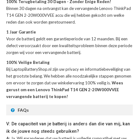
100% Terugbetaling 30 Dagen - Zonder Enige Reden!
Binnen 30 dagen na ontvangst kan de
vervangende Lenovo ThinkPad
T14 GEN 2-20W000VVEE accu
die wij hebben gekocht om welke
reden dan ook worden geretourneerd.
1 Jaar Garantie
Voor de
batterij
geldt een garantieperiode van 12 maanden. Bij een
defect veroorzaakt door een kwaliteitsprobleem binnen deze periode
zorgen wij voor een vervangende batterij.
100% Veilige Betaling
Bij LaptopBatteryShop.nl zijn uw privacy en informatiebeveiliging van
het grootste belang. We hebben alle noodzakelijke stappen genomen
om ervoor te zorgen dat uw winkelervaring 100% veilig is.
Wees
gerust om een Lenovo ThinkPad T14 GEN 2-20W000VVEE
vervangende batterij te kopen!
FAQs
V: De capaciteit van je batterij is anders dan die van mij, kan
ik de jouwe nog steeds gebruiken?
A:
Ja. Wij garanderen dat uw batterij is volledig compatibel met uw