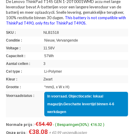
De Lenovo ThinkPad T14S GEN 1-20T0001WMD accu met lange
levensduur bevat A-batterijen voor een langere levensduur van de
batterij en meer oplaadcycli. Snelle levering, gemakkelijke terugkeer,
100% restitutie binnen 30 dagen.
This battery is not compatible with
ThinkPad T490, only fits for ThinkPad T490S.
SKU :
NLB1518
Conditie :
Nieuw, Vervangende
Voltage :
11.58V
Capaciteit :
57Wh
Aantal cellen :
3
Cel type :
Li-Polymer
Kleur :
Zwart
Grootte :
*mm(L x W x H)
Voorraadstatus :
In voorraad. Objectlocatie: lokaal
magazijn.Geschatte levertijd binnen 4-6
werkdagen
€54.40
Normale prijs :
- ( Besparingen(30%): €16.32 )
€38.08
Onze prijs :
+ €0.99 verzendkosten