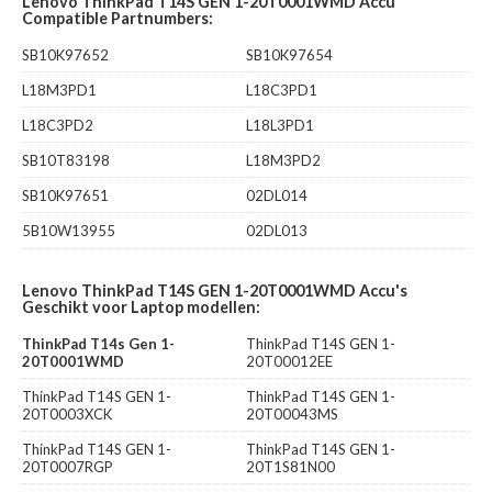
Lenovo ThinkPad T14S GEN 1-20T0001WMD Accu
Compatible Partnumbers:
SB10K97652
SB10K97654
L18M3PD1
L18C3PD1
L18C3PD2
L18L3PD1
SB10T83198
L18M3PD2
SB10K97651
02DL014
5B10W13955
02DL013
Lenovo ThinkPad T14S GEN 1-20T0001WMD Accu's
Geschikt voor Laptop modellen:
ThinkPad T14s Gen 1-
ThinkPad T14S GEN 1-
20T0001WMD
20T00012EE
ThinkPad T14S GEN 1-
ThinkPad T14S GEN 1-
20T0003XCK
20T00043MS
ThinkPad T14S GEN 1-
ThinkPad T14S GEN 1-
20T0007RGP
20T1S81N00