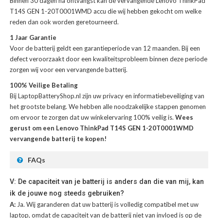
Binnen 30 dagen na ontvangst kan de
vervangende Lenovo ThinkPad
T14S GEN 1-20T0001WMD accu
die wij hebben gekocht om welke
reden dan ook worden geretourneerd.
1 Jaar Garantie
Voor de
batterij
geldt een garantieperiode van 12 maanden. Bij een
defect veroorzaakt door een kwaliteitsprobleem binnen deze periode
zorgen wij voor een vervangende batterij.
100% Veilige Betaling
Bij LaptopBatteryShop.nl zijn uw privacy en informatiebeveiliging van
het grootste belang. We hebben alle noodzakelijke stappen genomen
om ervoor te zorgen dat uw winkelervaring 100% veilig is.
Wees
gerust om een Lenovo ThinkPad T14S GEN 1-20T0001WMD
vervangende batterij te kopen!
FAQs
V: De capaciteit van je batterij is anders dan die van mij, kan
ik de jouwe nog steeds gebruiken?
A:
Ja. Wij garanderen dat uw batterij is volledig compatibel met uw
laptop, omdat de capaciteit van de batterij niet van invloed is op de