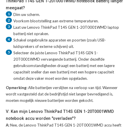
ThinkPad T14S GEN 1-20T0001WMD notebook batterij langer
meegaat?
1
Dim uw scherm.
2
Voorkom blootstelling aan extreme temperaturen.
3
Laat uw
Lenovo ThinkPad T14S GEN 1-20T0001WMD laptop
batterij
niet opraken.
4
Schakel ongebruikte apparaten en poorten (zoals USB-
luidsprekers of externe schijven) uit.
5
Selecteer de juiste
Lenovo ThinkPad T14S GEN 1-
20T0001WMD vervangende batterij
. Onder dezelfde
gebruiksomstandigheden draagt een batterij met een lagere
capaciteit sneller dan een batterij met een hogere capaciteit
omdat deze vaker moet worden opgeladen.
Opmerking:
Alle batterijen verslijten na verloop van tijd. Wanneer
wordt vastgesteld dat de bedrijfstijd niet langer bevredigend is,
moeten mogelijk nieuwe batterijen worden gekocht.
V: Kan mijn Lenovo ThinkPad T14S GEN 1-20T0001WMD
notebook accu worden "overladen"?
A:
Nee, de Lenovo ThinkPad T14S GEN 1-20T0001WMD accu heeft