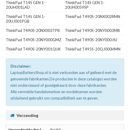
ThinkPad T14S GEN 1-
ThinkPad T14S GEN 1-
20UH001LAD
20UH0059SP
ThinkPad T14S GEN 1-
ThinkPad T490S-20NX002RMN
20UJ001PGB
ThinkPad T490S-20NX003TPB
ThinkPad T490S-20NY0003MB
ThinkPad T490S-20NY000GMZ
ThinkPad T490S-20NY000JIU
ThinkPad T490S-20NY001QUK
ThinkPad T495S-20QJ000HMN
Disclaimer:
LaptopBatteryShop.nl is niet verbonden aan of gelieerd met de
genoemde fabrikanten.De producten in deze catalogus worden
niet ondersteund of goedgekeurd door deze fabrikanten.
Alle vermelde handelsmerken en modelnamen worden
uitsluitend gebruikt om compatibiliteit aan te geven.
Verzending
PostNL