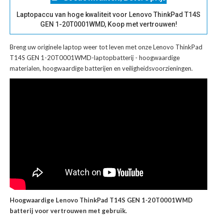
Laptopaccu van hoge kwaliteit voor Lenovo ThinkPad T14S
GEN 1-20T0001WMD, Koop met vertrouwen!
Breng uw originele laptop weer tot leven met onze
Lenovo ThinkPad
T14S GEN 1-20T0001WMD-laptopbatterij
- hoogwaardige
materialen, hoogwaardige batterijen en veiligheidsvoorzieningen.
Hoogwaardige Lenovo ThinkPad T14S GEN 1-20T0001WMD
batterij voor vertrouwen met gebruik.