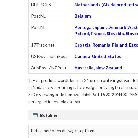
DHL / GLS
Netherlands (Als de productloc
PostNL
Belgium
PostNL
Portugal, Spain, Denmark, Austr
Poland, France, Slovakia, Slo
17Track.net
Croatia, Romania, Finland, Esto
USPS/CanadaPost
Canada, United States
AusPost / NZPost
Australia, New Zealand
Het product wordt binnen 24 uur na ontvangst van de 
Nadat de verzending is bevestigd, ontvangt u een trac
De
vervangende Lenovo ThinkPad T590-20N4002YMC l
verzegeld in een plastic zak.
Betaling
Betaalmethoden die wij accepteren