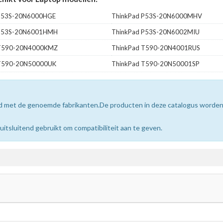
 P53S-20N6000HGE
ThinkPad P53S-20N6000MHV
 P53S-20N6001HMH
ThinkPad P53S-20N6002MIU
 T590-20N4000KMZ
ThinkPad T590-20N4001RUS
 T590-20N50000UK
ThinkPad T590-20N50001SP
erd met de genoemde fabrikanten.De producten in deze catalogus worde
sluitend gebruikt om compatibiliteit aan te geven.