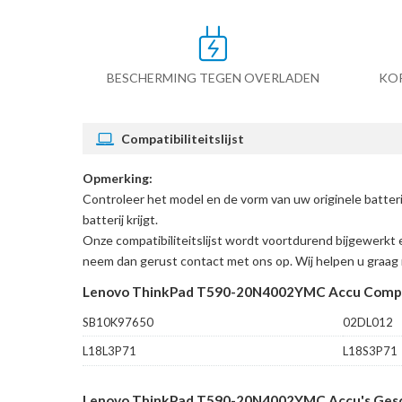
BESCHERMING TEGEN OVERLADEN
KO
Compatibiliteitslijst
Opmerking:
Controleer het model en de vorm van uw originele bat
batterij krijgt.
Onze compatibiliteitslijst wordt voortdurend bijgewerkt 
neem dan gerust contact met ons op. Wij helpen u graag 
Lenovo ThinkPad T590-20N4002YMC Accu Compa
SB10K97650
02DL012
L18L3P71
L18S3P71
Lenovo ThinkPad T590-20N4002YMC Accu's Gesch