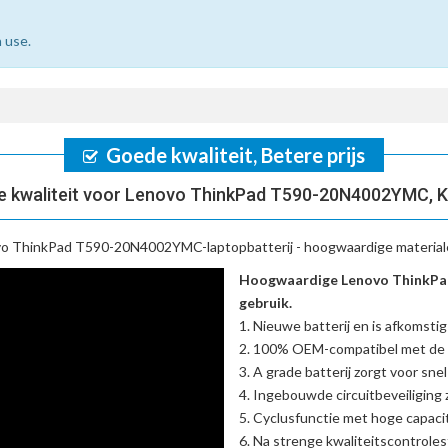
 use.
Goede kwaliteit, Betere prijs
e kwaliteit voor Lenovo ThinkPad T590-20N4002YMC, K
o ThinkPad T590-20N4002YMC-laptopbatterij
- hoogwaardige materiale
Hoogwaardige Lenovo ThinkPa
gebruik.
Nieuwe batterij en is afkomstig
100% OEM-compatibel met de
A grade batterij zorgt voor sne
Ingebouwde circuitbeveiliging zo
Cyclusfunctie met hoge capacit
Na strenge kwaliteitscontrole