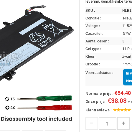
levering, gemakkelijke ter
SKU :
NLB1
Conditie :
Nieuw
Voltage :
11.52
Capaciteit :
57W
Aantal cellen :
3
Cel type :
Li-Po
Kleur :
Zwart
Grootte :
*mm(L
Voorraadstatus :
In 
bin
€54.40
Normale prijs :
€38.08
Onze prijs :
+ 
Klantreviews :