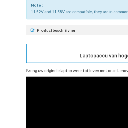
Note :
11.52V and 11.58V are compatible, they are in common
Productbeschrijving
Laptopaccu van hog
Breng uw originele laptop weer tot leven met onze
Lenov