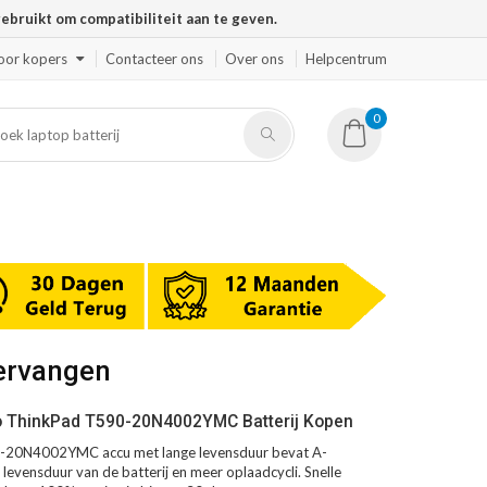
ruikt om compatibiliteit aan te geven.
oor kopers
Contacteer ons
Over ons
Helpcentrum
0
ervangen
o ThinkPad T590-20N4002YMC Batterij Kopen
-20N4002YMC accu met lange levensduur bevat A-
 levensduur van de batterij en meer oplaadcycli. Snelle