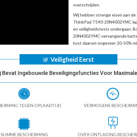
overschrijden.
Wij hebben strenge eisen aan de 
ThinkPad T590-20N4002YMC lap
en veiligheidstests ondergaan. 
20N4002YMC-vervangende batte
kost daarom ongeveer 20-50% min
Veiligheid Eerst
ij Bevat Ingebouwde Beveiligingsfuncties Voor Maximale 
HERMING TEGEN OPLAADTIJD
VERMOGENS BESCHERMI
SLIMME BESCHERMING
OVER ONTLADING BESCHE