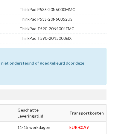
ThinkPad P53S-20N6000MMC
ThinkPad P53S-20N60052US
ThinkPad T590-20N4004EMC
ThinkPad T590-20N5000EIX
n niet ondersteund of goedgekeurd door deze
Geschatte
Transportkosten
Leveringstijd
11-15 werkdagen
EUR €0.99