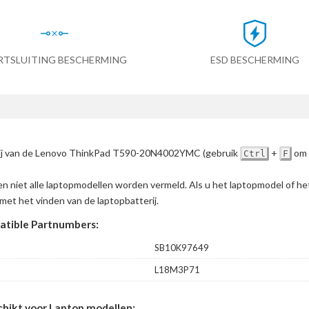
RTSLUITING BESCHERMING
ESD BESCHERMING
terij van de Lenovo ThinkPad T590-20N4002YMC
(gebruik
+
om 
Ctrl
F
en niet alle laptopmodellen worden vermeld. Als u het laptopmodel of h
met het vinden van de laptopbatterij.
tible Partnumbers:
SB10K97649
L18M3P71
ikt voor Laptop modellen: