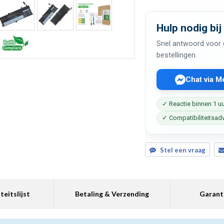
Hulp nodig bij
Snel antwoord voor c
bestellingen.
Chat via 
✓ Reactie binnen 1 u
✓ Compatibiliteitsad
Stel een vraag
teitslijst
Betaling & Verzending
Garant