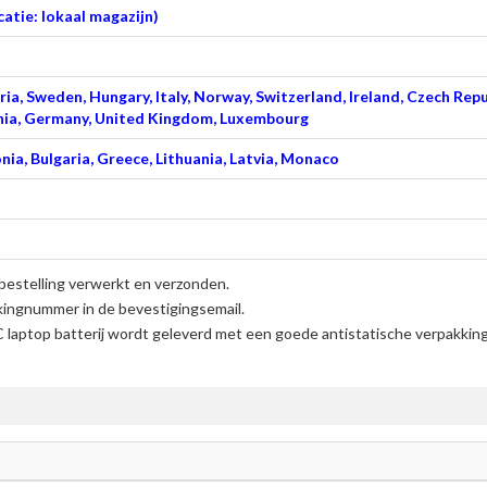
atie: lokaal magazijn)
ia, Sweden, Hungary, Italy, Norway, Switzerland, Ireland, Czech Repu
venia, Germany, United Kingdom, Luxembourg
nia, Bulgaria, Greece, Lithuania, Latvia, Monaco
bestelling verwerkt en verzonden.
kingnummer in de bevestigingsemail.
aptop batterij
wordt geleverd met een goede antistatische verpakking