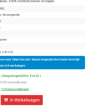
ugkeer, 100% restitutie binnen 30 dagen.
881
, Vervangende
V
h
lymer
 x W x H)
voorraad. Objectlocatie: lokaal magazijn.Geschatte levertijd
nen 4-6 werkdagen
- ( Besparingen(30%): €16.32 )
€0.99 verzendkosten
1125 beoordelingen
In Winkelwagen