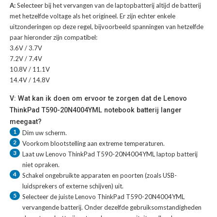
A:
Selecteer bij het vervangen van de laptopbatterij altijd de batterij
met hetzelfde voltage als het origineel. Er zijn echter enkele
uitzonderingen op deze regel, bijvoorbeeld spanningen van hetzelfde
paar hieronder zijn compatibel:
3.6V / 3.7V
7.2V / 7.4V
10.8V / 11.1V
14.4V / 14.8V
V: Wat kan ik doen om ervoor te zorgen dat de Lenovo
ThinkPad T590-20N4004YML notebook batterij langer
meegaat?
1
Dim uw scherm.
2
Voorkom blootstelling aan extreme temperaturen.
3
Laat uw
Lenovo ThinkPad T590-20N4004YML laptop batterij
niet opraken.
4
Schakel ongebruikte apparaten en poorten (zoals USB-
luidsprekers of externe schijven) uit.
5
Selecteer de juiste
Lenovo ThinkPad T590-20N4004YML
vervangende batterij
. Onder dezelfde gebruiksomstandigheden