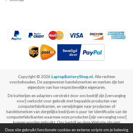
Copyright ©
2026
LaptopBatteryShop.nl
. Alle rechten
voorbehouden. De aangewezen handelsmerken en merken zijn het
eigendom van hun respectievelijke eigenaren.
De batterijen en adapters verstrekt door ons bedrijf zijn [vervanging
voor] verkocht voor gebruik met bepaalde producten van
computerfabrikanten, en verwijzingen naar producten of
handelsmerken van dergelijke bedrijven is puur ter identificatie van de
computerfabrikanten waarmee onze producten [zijn vervanging voor]
kunnen worden gebruikt. Ons bedrijf en deze Website zijn niet
gelieerd, waartoe, in licentie gegeven door, distributeurs voor, noch
Deze site gebruikt functionele cookies en externe scripts om je beleving
gerelateerde op enigerlei wijze aan deze computerfabrikanten, noch