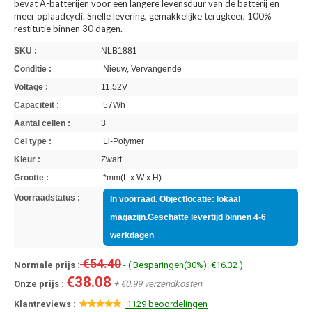
bevat A-batterijen voor een langere levensduur van de batterij en
meer oplaadcycli. Snelle levering, gemakkelijke terugkeer, 100%
restitutie binnen 30 dagen.
SKU :
NLB1881
Conditie :
Nieuw, Vervangende
Voltage :
11.52V
Capaciteit :
57Wh
Aantal cellen :
3
Cel type :
Li-Polymer
Kleur :
Zwart
Grootte :
*mm(L x W x H)
Voorraadstatus :
In voorraad. Objectlocatie: lokaal
magazijn.Geschatte levertijd binnen 4-6
werkdagen
€54.40
Normale prijs :
- ( Besparingen(30%): €16.32 )
€38.08
Onze prijs :
+ €0.99 verzendkosten
Klantreviews :
1129 beoordelingen