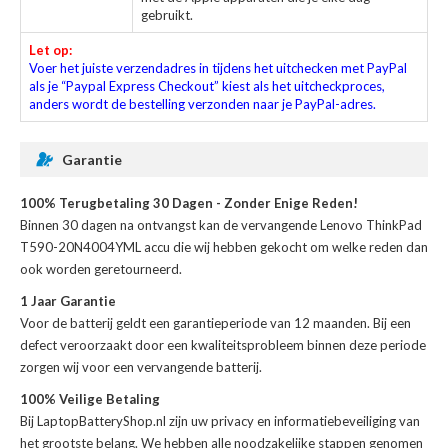
gebruikt.
Let op:
Voer het juiste verzendadres in tijdens het uitchecken met PayPal
als je “Paypal Express Checkout” kiest als het uitcheckproces,
anders wordt de bestelling verzonden naar je PayPal-adres.
Garantie
100% Terugbetaling 30 Dagen - Zonder Enige Reden!
Binnen 30 dagen na ontvangst kan de
vervangende Lenovo ThinkPad
T590-20N4004YML accu
die wij hebben gekocht om welke reden dan
ook worden geretourneerd.
1 Jaar Garantie
Voor de
batterij
geldt een garantieperiode van 12 maanden. Bij een
defect veroorzaakt door een kwaliteitsprobleem binnen deze periode
zorgen wij voor een vervangende batterij.
100% Veilige Betaling
Bij LaptopBatteryShop.nl zijn uw privacy en informatiebeveiliging van
het grootste belang. We hebben alle noodzakelijke stappen genomen