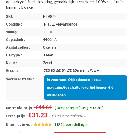
oplaadcycli. Snelle levering, gemakkelijke terugkeer, 100% restitutie
binnen 30 dagen.
SKU :
NLB872
Conditie :
Nieuw, Vervangende
Voltage :
11.1V
Capaciteit :
4400mAh
Aantal cellen :
6 cellen
Cel type :
Li-ion
Kleur :
Zwart
Grootte :
203.63x50.81x20.52mm(L x W x H)
Voorraadstatus :
In voorraad. Objectlocatie: lokaal
magazijn.Geschatte levertijd binnen 4-6
werkdagen
€44.61
Normale prijs :
- ( Besparingen(30%): €13.38 )
€31.23
Onze prijs :
+ €0.99 verzendkosten
Klantreviews :
1129 beoordelingen