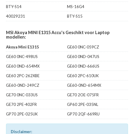
BTY-S14
MS-16G4
40029231
BTY-S15
MSI Akoya MINI E1315 Accu's Geschikt voor Laptop
modellen:
Akoya Mini E1315
GE60 0NC-059CZ
GE60 0NC-498US
GE60 0ND-047US
GE60 0ND-654MX
GE60 0ND-666US
GE60 2PC-262XBE
GE60 2PC-610UK
GE60-0ND-249CZ
GE60-0ND-654MX
GE70 0NC-033US
GE70 2OE-075FR
GE70 2PE-402FR
GP60 2PE-035NL
GP70 2PE-025UK
GP70 2QF-669RU
Disclaimer: