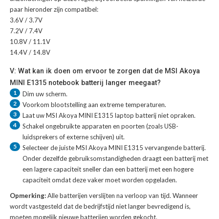
paar hieronder zijn compatibel:
3.6V / 3.7V
7.2V / 7.4V
10.8V / 11.1V
14.4V / 14.8V
V: Wat kan ik doen om ervoor te zorgen dat de MSI Akoya
MINI E1315 notebook batterij langer meegaat?
1
Dim uw scherm.
2
Voorkom blootstelling aan extreme temperaturen.
3
Laat uw
MSI Akoya MINI E1315 laptop batterij
niet opraken.
4
Schakel ongebruikte apparaten en poorten (zoals USB-
luidsprekers of externe schijven) uit.
5
Selecteer de juiste
MSI Akoya MINI E1315 vervangende batterij
.
Onder dezelfde gebruiksomstandigheden draagt een batterij met
een lagere capaciteit sneller dan een batterij met een hogere
capaciteit omdat deze vaker moet worden opgeladen.
Opmerking:
Alle batterijen verslijten na verloop van tijd. Wanneer
wordt vastgesteld dat de bedrijfstijd niet langer bevredigend is,
moeten mogelijk nieuwe batterijen worden gekocht.