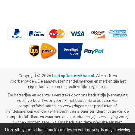
Copyright ©
2026
LaptopBatteryShop.nl
. Alle rechten
voorbehouden. De aangewezen handelsmerken en merken zijn het
eigendom van hun respectievelijke eigenaren.
De batterijen en adapters verstrekt door ons bedrijf zijn [vervanging
voor] verkocht voor gebruik met bepaalde producten van
computerfabrikanten, en verwijzingen naar producten of
handelsmerken van dergelijke bedrijven is puur ter identificatie van de
computerfabrikanten waarmee onze producten [zijn vervanging voor]
kunnen worden gebruikt. Ons bedrijf en deze Website zijn niet
gelieerd, waartoe, in licentie gegeven door, distributeurs voor, noch
Deze site gebruikt functionele cookies en externe scripts om je beleving
gerelateerde op enigerlei wijze aan deze computerfabrikanten, noch