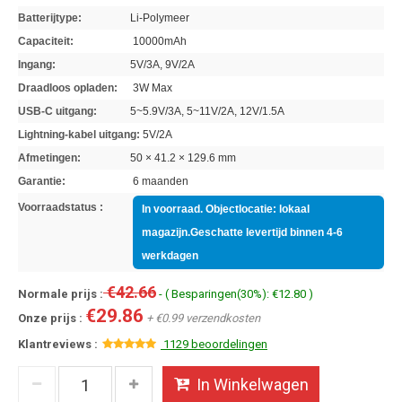
Batterijtype:
Li-Polymeer
Capaciteit:
10000mAh
Ingang:
5V/3A, 9V/2A
Draadloos opladen:
3W Max
USB-C uitgang:
5~5.9V/3A, 5~11V/2A, 12V/1.5A
Lightning-kabel uitgang:
5V/2A
Afmetingen:
50 × 41.2 × 129.6 mm
Garantie:
6 maanden
Voorraadstatus :
In voorraad. Objectlocatie: lokaal
magazijn.Geschatte levertijd binnen 4-6
werkdagen
€42.66
Normale prijs :
- ( Besparingen(30%): €12.80 )
€29.86
Onze prijs :
+ €0.99 verzendkosten
Klantreviews :
1129 beoordelingen
In Winkelwagen