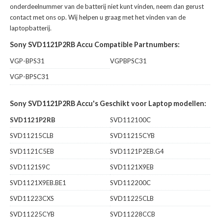
onderdeelnummer van de batterij niet kunt vinden, neem dan gerust
contact met ons op. Wij helpen u graag met het vinden van de
laptopbatterij.
Sony SVD1121P2RB Accu Compatible Partnumbers:
VGP-BPS31
VGPBPSC31
VGP-BPSC31
Sony SVD1121P2RB Accu's Geschikt voor Laptop modellen:
SVD1121P2RB
SVD112100C
SVD11215CLB
SVD11215CYB
SVD1121C5EB
SVD1121P2EB.G4
SVD1121S9C
SVD1121X9EB
SVD1121X9EB.BE1
SVD112200C
SVD11223CXS
SVD11225CLB
SVD11225CYB
SVD11228CCB