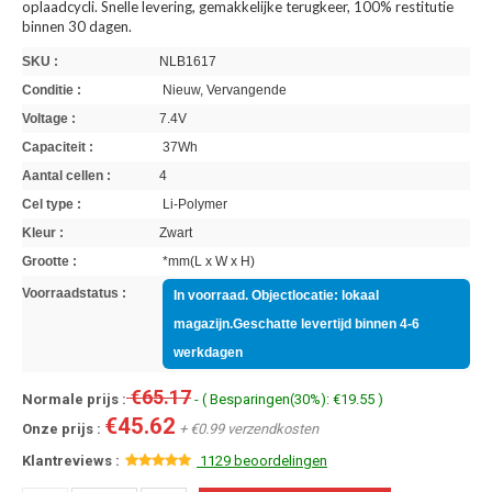
oplaadcycli. Snelle levering, gemakkelijke terugkeer, 100% restitutie
binnen 30 dagen.
SKU :
NLB1617
Conditie :
Nieuw, Vervangende
Voltage :
7.4V
Capaciteit :
37Wh
Aantal cellen :
4
Cel type :
Li-Polymer
Kleur :
Zwart
Grootte :
*mm(L x W x H)
Voorraadstatus :
In voorraad. Objectlocatie: lokaal
magazijn.Geschatte levertijd binnen 4-6
werkdagen
€65.17
Normale prijs :
- ( Besparingen(30%): €19.55 )
€45.62
Onze prijs :
+ €0.99 verzendkosten
Klantreviews :
1129 beoordelingen