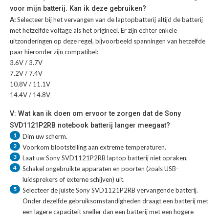
voor mijn batterij. Kan ik deze gebruiken?
A:
Selecteer bij het vervangen van de laptopbatterij altijd de batterij
met hetzelfde voltage als het origineel. Er zijn echter enkele
uitzonderingen op deze regel, bijvoorbeeld spanningen van hetzelfde
paar hieronder zijn compatibel:
3.6V / 3.7V
7.2V / 7.4V
10.8V / 11.1V
14.4V / 14.8V
V: Wat kan ik doen om ervoor te zorgen dat de Sony
SVD1121P2RB notebook batterij langer meegaat?
1
Dim uw scherm.
2
Voorkom blootstelling aan extreme temperaturen.
3
Laat uw
Sony SVD1121P2RB laptop batterij
niet opraken.
4
Schakel ongebruikte apparaten en poorten (zoals USB-
luidsprekers of externe schijven) uit.
5
Selecteer de juiste
Sony SVD1121P2RB vervangende batterij
.
Onder dezelfde gebruiksomstandigheden draagt een batterij met
een lagere capaciteit sneller dan een batterij met een hogere