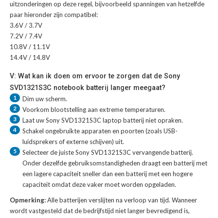
uitzonderingen op deze regel, bijvoorbeeld spanningen van hetzelfde
paar hieronder zijn compatibel:
3.6V / 3.7V
7.2V / 7.4V
10.8V / 11.1V
14.4V / 14.8V
V: Wat kan ik doen om ervoor te zorgen dat de Sony
SVD1321S3C notebook batterij langer meegaat?
1
Dim uw scherm.
2
Voorkom blootstelling aan extreme temperaturen.
3
Laat uw
Sony SVD1321S3C laptop batterij
niet opraken.
4
Schakel ongebruikte apparaten en poorten (zoals USB-
luidsprekers of externe schijven) uit.
5
Selecteer de juiste
Sony SVD1321S3C vervangende batterij
.
Onder dezelfde gebruiksomstandigheden draagt een batterij met
een lagere capaciteit sneller dan een batterij met een hogere
capaciteit omdat deze vaker moet worden opgeladen.
Opmerking:
Alle batterijen verslijten na verloop van tijd. Wanneer
wordt vastgesteld dat de bedrijfstijd niet langer bevredigend is,