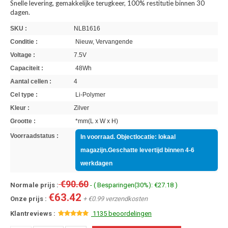
Snelle levering, gemakkelijke terugkeer, 100% restitutie binnen 30
dagen.
SKU :
NLB1616
Conditie :
Nieuw, Vervangende
Voltage :
7.5V
Capaciteit :
48Wh
Aantal cellen :
4
Cel type :
Li-Polymer
Kleur :
Zilver
Grootte :
*mm(L x W x H)
Voorraadstatus :
In voorraad. Objectlocatie: lokaal
magazijn.Geschatte levertijd binnen 4-6
werkdagen
€90.60
Normale prijs :
- ( Besparingen(30%): €27.18 )
€63.42
Onze prijs :
+ €0.99 verzendkosten
Klantreviews :
1135 beoordelingen