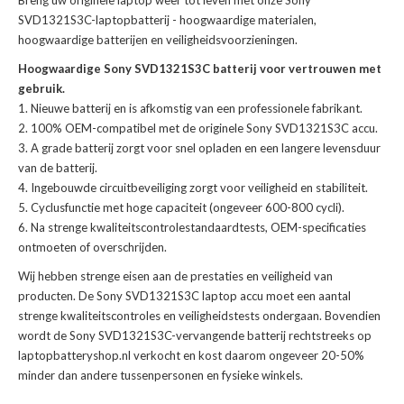
Breng uw originele laptop weer tot leven met onze
Sony
SVD1321S3C-laptopbatterij
- hoogwaardige materialen,
hoogwaardige batterijen en veiligheidsvoorzieningen.
Hoogwaardige Sony SVD1321S3C batterij voor vertrouwen met
gebruik.
Nieuwe batterij en is afkomstig van een professionele fabrikant.
100% OEM-compatibel met de
originele Sony SVD1321S3C accu
.
A grade batterij zorgt voor snel opladen en een langere levensduur
van de batterij.
Ingebouwde circuitbeveiliging zorgt voor veiligheid en stabiliteit.
Cyclusfunctie met hoge capaciteit (ongeveer 600-800 cycli).
Na strenge kwaliteitscontrolestandaardtests, OEM-specificaties
ontmoeten of overschrijden.
Wij hebben strenge eisen aan de prestaties en veiligheid van
producten. De
Sony SVD1321S3C laptop accu
moet een aantal
strenge kwaliteitscontroles en veiligheidstests ondergaan. Bovendien
wordt de
Sony SVD1321S3C-vervangende batterij
rechtstreeks op
laptopbatteryshop.nl verkocht en kost daarom ongeveer 20-50%
minder dan andere tussenpersonen en fysieke winkels.