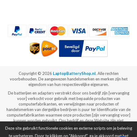
Copyright ©
2026
LaptopBatteryShop.nl
. Alle rechten
voorbehouden. De aangewezen handelsmerken en merken zijn het
eigendom van hun respectievelijke eigenaren.
De batterijen en adapters verstrekt door ons bedrijf zijn [vervanging
voor] verkocht voor gebruik met bepaalde producten van
computerfabrikanten, en verwijzingen naar producten of
handelsmerken van dergelijke bedrijven is puur ter identificatie van de
computerfabrikanten waarmee onze producten [zijn vervanging voor]
kunnen worden gebruikt. Ons bedrijf en deze Website zijn niet
gelieerd, waartoe, in licentie gegeven door, distributeurs voor, noch
Deze site gebruikt functionele cookies en externe scripts om je beleving
gerelateerde op enigerlei wijze aan deze computerfabrikanten, noch
te verbeteren. Door te klikken op "Akkoord", ga je akkoord met het