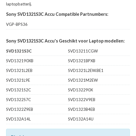
laptopbatterij.
Sony SVD1321S3C Accu Compatible Partnumbers:
VGP-BPS36
Sony SVD1321S3C Accu's Geschikt voor Laptop modellen:
SVD1321S3C
SVD13211CGW
SVD132190XB
SVD1321BPXB
SVD1321L2EB
SVD1321L2EW.BE1
SVD1321L9E
SVD1321M2EW
SVD1321S2C
SVD132290X
SVD1322S7C
SVD1322V9EB
SVD1322Z9EB
SVD1323B4EB
SVD132A14L
SVD132A14U