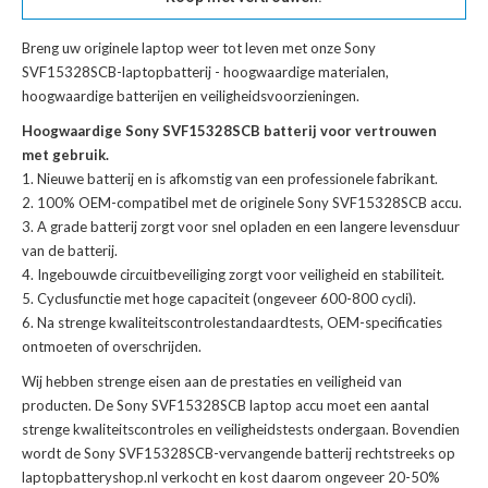
Breng uw originele laptop weer tot leven met onze
Sony
SVF15328SCB-laptopbatterij
- hoogwaardige materialen,
hoogwaardige batterijen en veiligheidsvoorzieningen.
Hoogwaardige Sony SVF15328SCB batterij voor vertrouwen
met gebruik.
Nieuwe batterij en is afkomstig van een professionele fabrikant.
100% OEM-compatibel met de
originele Sony SVF15328SCB accu
.
A grade batterij zorgt voor snel opladen en een langere levensduur
van de batterij.
Ingebouwde circuitbeveiliging zorgt voor veiligheid en stabiliteit.
Cyclusfunctie met hoge capaciteit (ongeveer 600-800 cycli).
Na strenge kwaliteitscontrolestandaardtests, OEM-specificaties
ontmoeten of overschrijden.
Wij hebben strenge eisen aan de prestaties en veiligheid van
producten. De
Sony SVF15328SCB laptop accu
moet een aantal
strenge kwaliteitscontroles en veiligheidstests ondergaan. Bovendien
wordt de
Sony SVF15328SCB-vervangende batterij
rechtstreeks op
laptopbatteryshop.nl verkocht en kost daarom ongeveer 20-50%