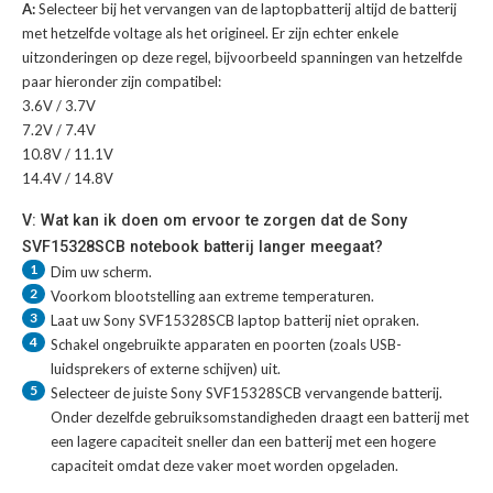
A:
Selecteer bij het vervangen van de laptopbatterij altijd de batterij
met hetzelfde voltage als het origineel. Er zijn echter enkele
uitzonderingen op deze regel, bijvoorbeeld spanningen van hetzelfde
paar hieronder zijn compatibel:
3.6V / 3.7V
7.2V / 7.4V
10.8V / 11.1V
14.4V / 14.8V
V: Wat kan ik doen om ervoor te zorgen dat de Sony
SVF15328SCB notebook batterij langer meegaat?
1
Dim uw scherm.
2
Voorkom blootstelling aan extreme temperaturen.
3
Laat uw
Sony SVF15328SCB laptop batterij
niet opraken.
4
Schakel ongebruikte apparaten en poorten (zoals USB-
luidsprekers of externe schijven) uit.
5
Selecteer de juiste
Sony SVF15328SCB vervangende batterij
.
Onder dezelfde gebruiksomstandigheden draagt een batterij met
een lagere capaciteit sneller dan een batterij met een hogere
capaciteit omdat deze vaker moet worden opgeladen.