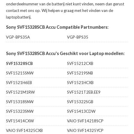
onderdeelnummer van de batterij niet kunt vinden, neem dan gerust
contact met ons op. Wij helpen u graag met het vinden van de
laptopbatterij.
Sony SVF15328SCB Accu Compatible Partnumbers:
VGP-BPS35A
VGP-BPS35
Sony SVF15328SCB Accu's Geschikt voor Laptop modellen:
SVF15328SCB
SVF15212CXB
SVF15215SNW
SVF15219SNB
SVF1521H6EB
SVF1521HCXB
SVF1521M1RW
SVF1521T2EB.EE9
SVF15318SNW
SVF15322SGB
SVF15323SNW
SVF15413CDW
SVF15414CXW
VAIO SVF14218SCP
VAIO SVF14325CXB
VAIO SVF14325YCP