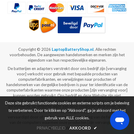
Copyright ©
2026
LaptopBatteryShop.nl
. Alle rechten
voorbehouden. De aangewezen handelsmerken en merken zijn het
eigendom van hun respectievelijke eigenaren.
De batterijen en adapters verstrekt door ons bedrijf zijn [vervanging
voor] verkocht voor gebruik met bepaalde producten van
computerfabrikanten, en verwijzingen naar producten of
handelsmerken van dergelijke bedrijven is puur ter identificatie van de
computerfabrikanten waarmee onze producten [zijn vervanging voor]
kunnen worden gebruikt. Ons bedrijf en deze Website zijn niet
gelieerd, waartoe, in licentie gegeven door, distributeurs voor, noch
Deze site gebruikt functionele cookies en externe scripts om je beleving
gerelateerde op enigerlei wijze aan deze computerfabrikanten, noch
te verbeteren. Door te klikken op "Akkoord", ga je akkoord met het
de producten te koop worden aangeboden via onze Website
vervaardigd door of verkocht met de vergunning van de fabrikanten
gebruik van ALLE cookies.
van de computers waarmee onze producten [zijn vervanging voor]
kunnen worden gebruikt.
PRIVACYBELEID
AKKOORD
✔