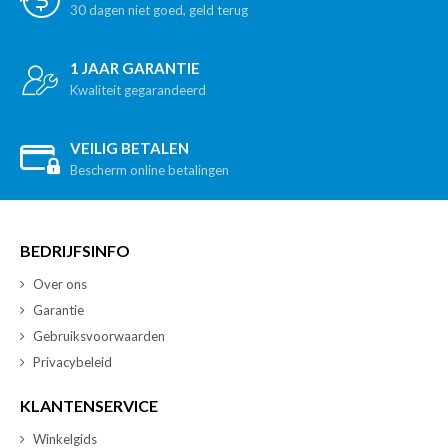
30 dagen niet goed, geld terug
1 JAAR GARANTIE
Kwaliteit gegarandeerd
VEILIG BETALEN
Bescherm online betalingen
BEDRIJFSINFO
Over ons
Garantie
Gebruiksvoorwaarden
Privacybeleid
KLANTENSERVICE
Winkelgids