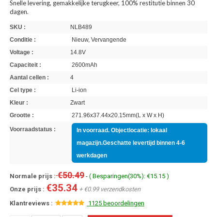
Snelle levering, gemakkelijke terugkeer, 100% restitutie binnen 30
dagen.
SKU :
NLB489
Conditie :
Nieuw, Vervangende
Voltage :
14.8V
Capaciteit :
2600mAh
Aantal cellen :
4
Cel type :
Li-ion
Kleur :
Zwart
Grootte :
271.96x37.44x20.15mm(L x W x H)
Voorraadstatus :
In voorraad. Objectlocatie: lokaal
magazijn.Geschatte levertijd binnen 4-6
werkdagen
€50.49
Normale prijs :
- ( Besparingen(30%): €15.15 )
€35.34
Onze prijs :
+ €0.99 verzendkosten
Klantreviews :
1125 beoordelingen