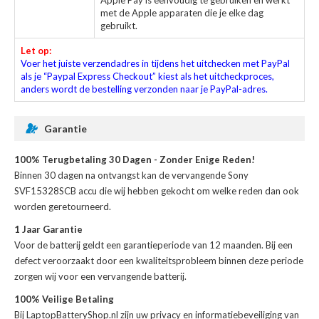
Apple Pay is eenvoudig te gebruiken en werkt
met de Apple apparaten die je elke dag
gebruikt.
Let op:
Voer het juiste verzendadres in tijdens het uitchecken met PayPal
als je “Paypal Express Checkout” kiest als het uitcheckproces,
anders wordt de bestelling verzonden naar je PayPal-adres.
Garantie
100% Terugbetaling 30 Dagen - Zonder Enige Reden!
Binnen 30 dagen na ontvangst kan de
vervangende Sony
SVF15328SCB accu
die wij hebben gekocht om welke reden dan ook
worden geretourneerd.
1 Jaar Garantie
Voor de
batterij
geldt een garantieperiode van 12 maanden. Bij een
defect veroorzaakt door een kwaliteitsprobleem binnen deze periode
zorgen wij voor een vervangende batterij.
100% Veilige Betaling
Bij LaptopBatteryShop.nl zijn uw privacy en informatiebeveiliging van