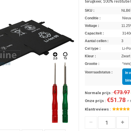
terugkeer, 100% restitutie
SKU :
NLB6
Conditie :
Nieuw
Voltage :
11.25
Capaciteit :
3140
Aantal cellen :
3
Cel type :
Li-Po
Kleur :
Zwart
Grootte :
*mm(L
Voorraadstatus :
In 
bin
€73.97
Normale prijs :
€51.78
Onze prijs :
+ 
Klantreviews :