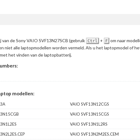
erij van de Sony VAIO SVF13N27SCB
(gebruik
+
om naar modell
Ctrl
F
en niet alle laptopmodellen worden vermeld. Als u het laptopmodel of h
met het vinden van de laptopbatterij.
umbers:
ptop modellen:
13A
VAIO SVF13N12CGS
13N15CGB
VAIO SVF13N15CGS
13N1L2ES
VAIO SVF13N1L2RS
3N2L2ES.CEP
VAIO SVF13N2M2ES.CEM