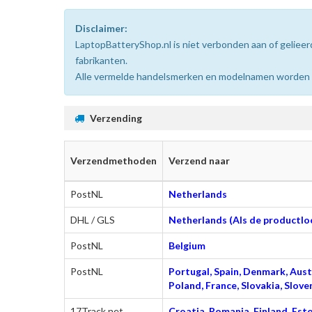
Disclaimer:
LaptopBatteryShop.nl is niet verbonden aan of gelie
fabrikanten.
Alle vermelde handelsmerken en modelnamen worden uit
Verzending
Verzendmethoden
Verzend naar
PostNL
Netherlands
DHL / GLS
Netherlands (Als de productloc
PostNL
Belgium
PostNL
Portugal, Spain, Denmark, Austr
Poland, France, Slovakia, Slo
17Track.net
Croatia, Romania, Finland, Esto