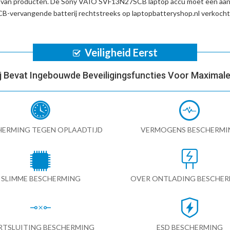
d van producten. De
Sony VAIO SVF13N27SCB laptop accu
moet een aant
-vervangende batterij
rechtstreeks op laptopbatteryshop.nl verkoch
Veiligheid Eerst
ij Bevat Ingebouwde Beveiligingsfuncties Voor Maximale 
HERMING TEGEN OPLAADTIJD
VERMOGENS BESCHERMI
SLIMME BESCHERMING
OVER ONTLADING BESCHE
RTSLUITING BESCHERMING
ESD BESCHERMING