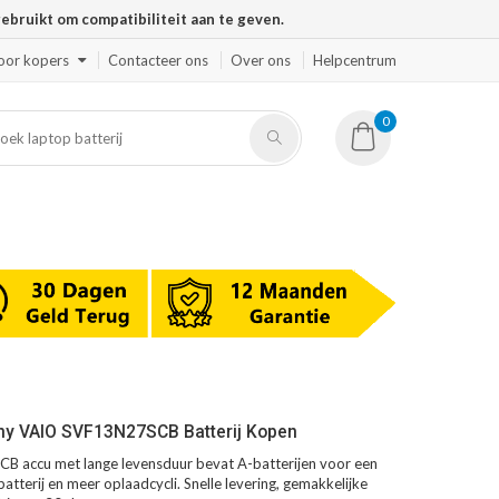
ruikt om compatibiliteit aan te geven.
oor kopers
Contacteer ons
Over ons
Helpcentrum
0
ny VAIO SVF13N27SCB Batterij Kopen
 accu met lange levensduur bevat A-batterijen voor een
atterij en meer oplaadcycli. Snelle levering, gemakkelijke