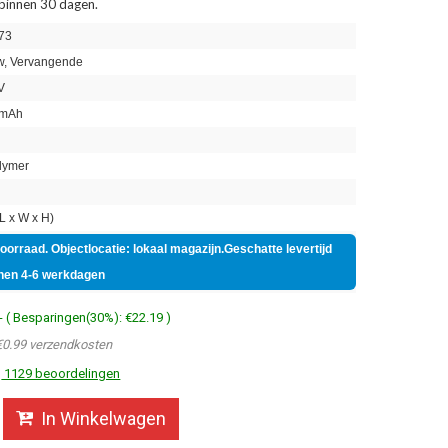
 binnen 30 dagen.
73
, Vervangende
V
mAh
lymer
 x W x H)
voorraad. Objectlocatie: lokaal magazijn.Geschatte levertijd
nen 4-6 werkdagen
- ( Besparingen(30%): €22.19 )
€0.99 verzendkosten
1129 beoordelingen
In Winkelwagen