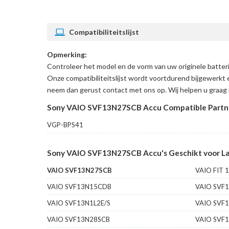
Compatibiliteitslijst
Opmerking:
Controleer het model en de vorm van uw originele batt
Onze compatibiliteitslijst wordt voortdurend bijgewerkt 
neem dan gerust contact met ons op. Wij helpen u graag 
Sony VAIO SVF13N27SCB Accu Compatible Partn
VGP-BPS41
Sony VAIO SVF13N27SCB Accu's Geschikt voor La
VAIO SVF13N27SCB
VAIO FIT 
VAIO SVF13N15CDB
VAIO SVF
VAIO SVF13N1L2E/S
VAIO SVF
VAIO SVF13N28SCB
VAIO SVF1