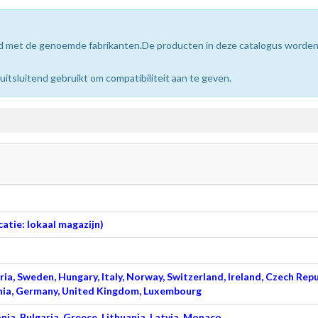
erd met de genoemde fabrikanten.De producten in deze catalogus worde
sluitend gebruikt om compatibiliteit aan te geven.
atie: lokaal magazijn)
ia, Sweden, Hungary, Italy, Norway, Switzerland, Ireland, Czech Repu
venia, Germany, United Kingdom, Luxembourg
nia, Bulgaria, Greece, Lithuania, Latvia, Monaco