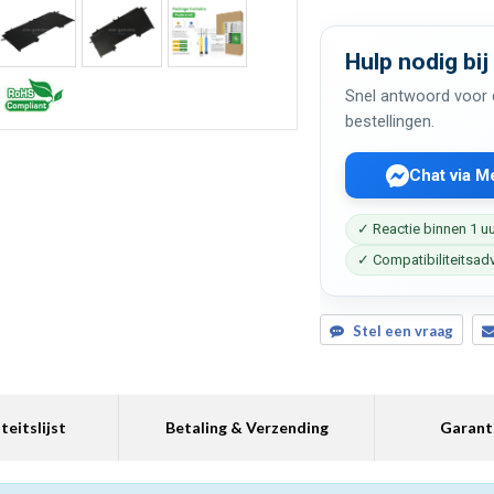
Hulp nodig bij
Snel antwoord voor c
bestellingen.
Chat via 
✓ Reactie binnen 1 u
✓ Compatibiliteitsad
Stel een vraag
teitslijst
Betaling & Verzending
Garant