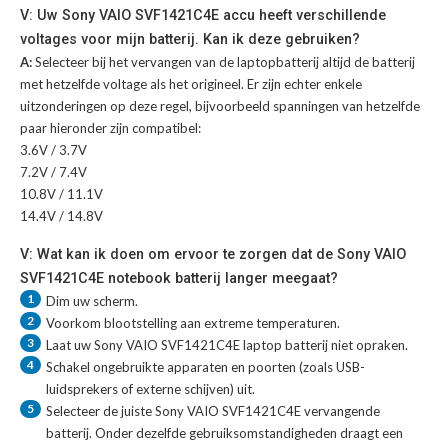
V: Uw Sony VAIO SVF1421C4E accu heeft verschillende
voltages voor mijn batterij. Kan ik deze gebruiken?
A:
Selecteer bij het vervangen van de laptopbatterij altijd de batterij
met hetzelfde voltage als het origineel. Er zijn echter enkele
uitzonderingen op deze regel, bijvoorbeeld spanningen van hetzelfde
paar hieronder zijn compatibel:
3.6V / 3.7V
7.2V / 7.4V
10.8V / 11.1V
14.4V / 14.8V
V: Wat kan ik doen om ervoor te zorgen dat de Sony VAIO
SVF1421C4E notebook batterij langer meegaat?
1
Dim uw scherm.
2
Voorkom blootstelling aan extreme temperaturen.
3
Laat uw
Sony VAIO SVF1421C4E laptop batterij
niet opraken.
4
Schakel ongebruikte apparaten en poorten (zoals USB-
luidsprekers of externe schijven) uit.
5
Selecteer de juiste
Sony VAIO SVF1421C4E vervangende
batterij
. Onder dezelfde gebruiksomstandigheden draagt een