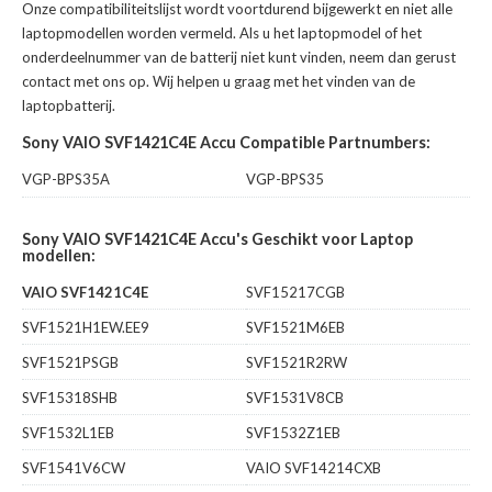
Onze compatibiliteitslijst wordt voortdurend bijgewerkt en niet alle
laptopmodellen worden vermeld. Als u het laptopmodel of het
onderdeelnummer van de batterij niet kunt vinden, neem dan gerust
contact met ons op. Wij helpen u graag met het vinden van de
laptopbatterij.
Sony VAIO SVF1421C4E Accu Compatible Partnumbers:
VGP-BPS35A
VGP-BPS35
Sony VAIO SVF1421C4E Accu's Geschikt voor Laptop
modellen:
VAIO SVF1421C4E
SVF15217CGB
SVF1521H1EW.EE9
SVF1521M6EB
SVF1521PSGB
SVF1521R2RW
SVF15318SHB
SVF1531V8CB
SVF1532L1EB
SVF1532Z1EB
SVF1541V6CW
VAIO SVF14214CXB