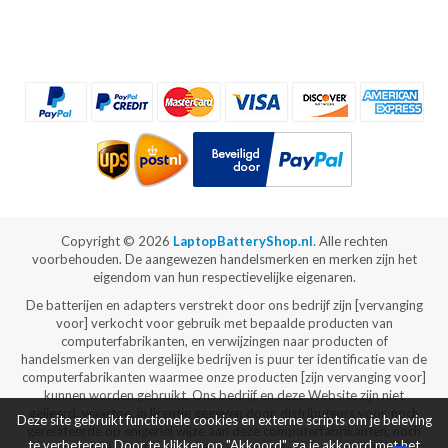
Copyright ©
2026
LaptopBatteryShop.nl
. Alle rechten
voorbehouden. De aangewezen handelsmerken en merken zijn het
eigendom van hun respectievelijke eigenaren.
De batterijen en adapters verstrekt door ons bedrijf zijn [vervanging
voor] verkocht voor gebruik met bepaalde producten van
computerfabrikanten, en verwijzingen naar producten of
handelsmerken van dergelijke bedrijven is puur ter identificatie van de
computerfabrikanten waarmee onze producten [zijn vervanging voor]
kunnen worden gebruikt. Ons bedrijf en deze Website zijn niet
gelieerd, waartoe, in licentie gegeven door, distributeurs voor, noch
Deze site gebruikt functionele cookies en externe scripts om je beleving
gerelateerde op enigerlei wijze aan deze computerfabrikanten, noch
te verbeteren. Door te klikken op "Akkoord", ga je akkoord met het