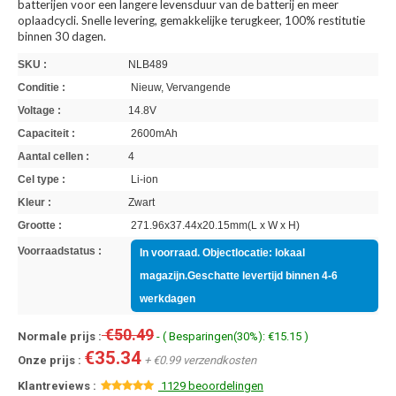
batterijen voor een langere levensduur van de batterij en meer
oplaadcycli. Snelle levering, gemakkelijke terugkeer, 100% restitutie
binnen 30 dagen.
SKU :
NLB489
Conditie :
Nieuw, Vervangende
Voltage :
14.8V
Capaciteit :
2600mAh
Aantal cellen :
4
Cel type :
Li-ion
Kleur :
Zwart
Grootte :
271.96x37.44x20.15mm(L x W x H)
Voorraadstatus :
In voorraad. Objectlocatie: lokaal
magazijn.Geschatte levertijd binnen 4-6
werkdagen
€50.49
Normale prijs :
- ( Besparingen(30%): €15.15 )
€35.34
Onze prijs :
+ €0.99 verzendkosten
Klantreviews :
1129 beoordelingen