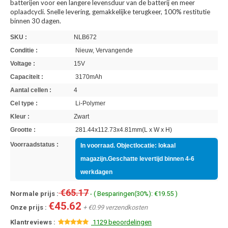
batterijen voor een langere levensduur van de batterij en meer
oplaadcycli. Snelle levering, gemakkelijke terugkeer, 100% restitutie
binnen 30 dagen.
SKU :
NLB672
Conditie :
Nieuw, Vervangende
Voltage :
15V
Capaciteit :
3170mAh
Aantal cellen :
4
Cel type :
Li-Polymer
Kleur :
Zwart
Grootte :
281.44x112.73x4.81mm(L x W x H)
Voorraadstatus :
In voorraad. Objectlocatie: lokaal
magazijn.Geschatte levertijd binnen 4-6
werkdagen
€65.17
Normale prijs :
- ( Besparingen(30%): €19.55 )
€45.62
Onze prijs :
+ €0.99 verzendkosten
Klantreviews :
1129 beoordelingen