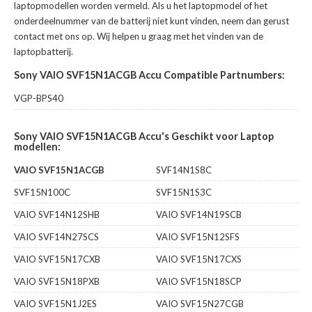
laptopmodellen worden vermeld. Als u het laptopmodel of het
onderdeelnummer van de batterij niet kunt vinden, neem dan gerust
contact met ons op. Wij helpen u graag met het vinden van de
laptopbatterij.
Sony VAIO SVF15N1ACGB Accu Compatible Partnumbers:
VGP-BPS40
Sony VAIO SVF15N1ACGB Accu's Geschikt voor Laptop
modellen:
VAIO SVF15N1ACGB
SVF14N1S8C
SVF15N100C
SVF15N1S3C
VAIO SVF14N12SHB
VAIO SVF14N19SCB
VAIO SVF14N27SCS
VAIO SVF15N12SFS
VAIO SVF15N17CXB
VAIO SVF15N17CXS
VAIO SVF15N18PXB
VAIO SVF15N18SCP
VAIO SVF15N1J2ES
VAIO SVF15N27CGB