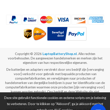
Copyright ©
2026
LaptopBatteryShop.nl
. Alle rechten
voorbehouden. De aangewezen handelsmerken en merken zijn het
eigendom van hun respectievelijke eigenaren.
De batterijen en adapters verstrekt door ons bedrijf zijn [vervanging
voor] verkocht voor gebruik met bepaalde producten van
computerfabrikanten, en verwijzingen naar producten of
handelsmerken van dergelijke bedrijven is puur ter identificatie van de
computerfabrikanten waarmee onze producten [zijn vervanging voor]
kunnen worden gebruikt. Ons bedrijf en deze Website zijn niet
gelieerd, waartoe, in licentie gegeven door, distributeurs voor, noch
Deze site gebruikt functionele cookies en externe scripts om je beleving
gerelateerde op enigerlei wijze aan deze computerfabrikanten, noch
te verbeteren. Door te klikken op "Akkoord", ga je akkoord met het
de producten te koop worden aangeboden via onze Website
vervaardigd door of verkocht met de vergunning van de fabrikanten