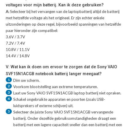
voltages voor mijn batterij. Kan ik deze gebruiken?
A:
Selecteer bij het vervangen van de laptopbatterij altijd de batterij
met hetzelfde voltage als het origineel. Er zijn echter enkele
uitzonderingen op deze regel, bijvoorbeeld spanningen van hetzelfde
paar hieronder zijn compatibel:
3.6V / 3.7V
7.2V / 7.4V
10.8V / 11.1V
14.4V / 14.8V
V: Wat kan ik doen om ervoor te zorgen dat de Sony VAIO
SVF15N1ACGB notebook batterij langer meegaat?
1
Dim uw scherm.
2
Voorkom blootstelling aan extreme temperaturen.
3
Laat uw
Sony VAIO SVF15N1ACGB laptop batterij
niet opraken.
4
Schakel ongebruikte apparaten en poorten (zoals USB-
luidsprekers of externe schijven) uit.
5
Selecteer de juiste
Sony VAIO SVF15N1ACGB vervangende
batterij
. Onder dezelfde gebruiksomstandigheden draagt een
batterij met een lagere capaciteit sneller dan een batterij met een