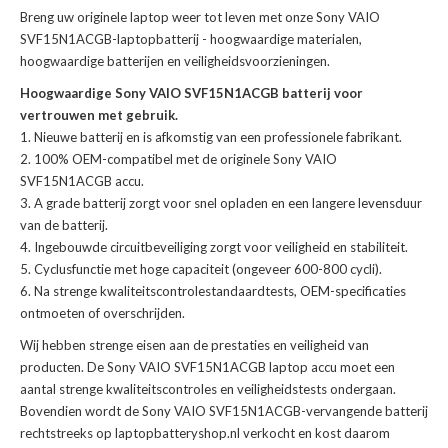
Breng uw originele laptop weer tot leven met onze
Sony VAIO
SVF15N1ACGB-laptopbatterij
- hoogwaardige materialen,
hoogwaardige batterijen en veiligheidsvoorzieningen.
Hoogwaardige Sony VAIO SVF15N1ACGB batterij voor
vertrouwen met gebruik.
Nieuwe batterij en is afkomstig van een professionele fabrikant.
100% OEM-compatibel met de
originele Sony VAIO
SVF15N1ACGB accu
.
A grade batterij zorgt voor snel opladen en een langere levensduur
van de batterij.
Ingebouwde circuitbeveiliging zorgt voor veiligheid en stabiliteit.
Cyclusfunctie met hoge capaciteit (ongeveer 600-800 cycli).
Na strenge kwaliteitscontrolestandaardtests, OEM-specificaties
ontmoeten of overschrijden.
Wij hebben strenge eisen aan de prestaties en veiligheid van
producten. De
Sony VAIO SVF15N1ACGB laptop accu
moet een
aantal strenge kwaliteitscontroles en veiligheidstests ondergaan.
Bovendien wordt de
Sony VAIO SVF15N1ACGB-vervangende batterij
rechtstreeks op laptopbatteryshop.nl verkocht en kost daarom