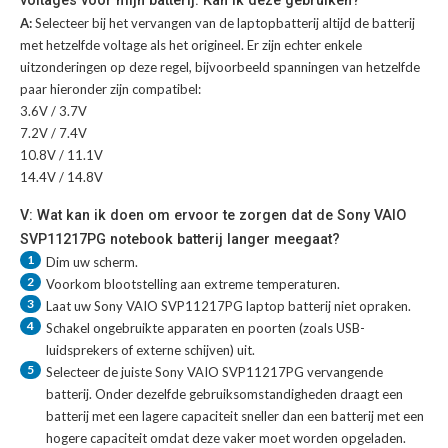
voltages voor mijn batterij. Kan ik deze gebruiken?
A:
Selecteer bij het vervangen van de laptopbatterij altijd de batterij
met hetzelfde voltage als het origineel. Er zijn echter enkele
uitzonderingen op deze regel, bijvoorbeeld spanningen van hetzelfde
paar hieronder zijn compatibel:
3.6V / 3.7V
7.2V / 7.4V
10.8V / 11.1V
14.4V / 14.8V
V: Wat kan ik doen om ervoor te zorgen dat de Sony VAIO
SVP11217PG notebook batterij langer meegaat?
1
Dim uw scherm.
2
Voorkom blootstelling aan extreme temperaturen.
3
Laat uw
Sony VAIO SVP11217PG laptop batterij
niet opraken.
4
Schakel ongebruikte apparaten en poorten (zoals USB-
luidsprekers of externe schijven) uit.
5
Selecteer de juiste
Sony VAIO SVP11217PG vervangende
batterij
. Onder dezelfde gebruiksomstandigheden draagt een
batterij met een lagere capaciteit sneller dan een batterij met een
hogere capaciteit omdat deze vaker moet worden opgeladen.