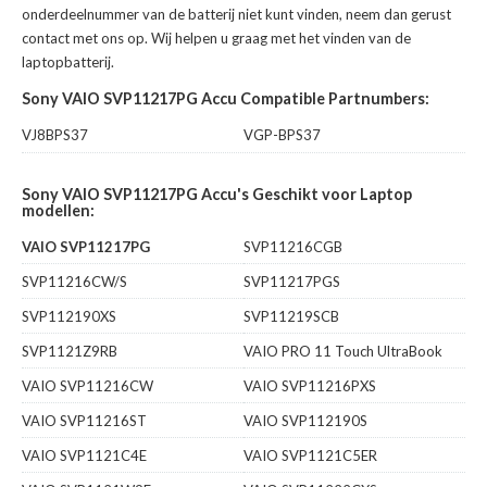
onderdeelnummer van de batterij niet kunt vinden, neem dan gerust
contact met ons op. Wij helpen u graag met het vinden van de
laptopbatterij.
Sony VAIO SVP11217PG Accu Compatible Partnumbers:
VJ8BPS37
VGP-BPS37
Sony VAIO SVP11217PG Accu's Geschikt voor Laptop
modellen:
VAIO SVP11217PG
SVP11216CGB
SVP11216CW/S
SVP11217PGS
SVP112190XS
SVP11219SCB
SVP1121Z9RB
VAIO PRO 11 Touch UltraBook
VAIO SVP11216CW
VAIO SVP11216PXS
VAIO SVP11216ST
VAIO SVP112190S
VAIO SVP1121C4E
VAIO SVP1121C5ER