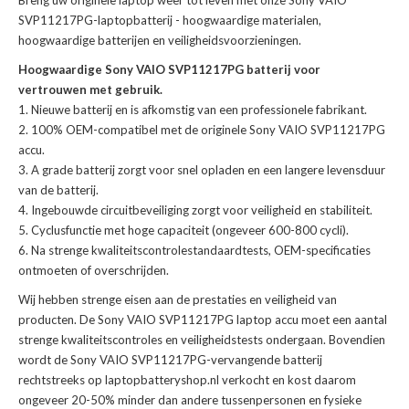
Breng uw originele laptop weer tot leven met onze
Sony VAIO
SVP11217PG-laptopbatterij
- hoogwaardige materialen,
hoogwaardige batterijen en veiligheidsvoorzieningen.
Hoogwaardige Sony VAIO SVP11217PG batterij voor
vertrouwen met gebruik.
Nieuwe batterij en is afkomstig van een professionele fabrikant.
100% OEM-compatibel met de
originele Sony VAIO SVP11217PG
accu
.
A grade batterij zorgt voor snel opladen en een langere levensduur
van de batterij.
Ingebouwde circuitbeveiliging zorgt voor veiligheid en stabiliteit.
Cyclusfunctie met hoge capaciteit (ongeveer 600-800 cycli).
Na strenge kwaliteitscontrolestandaardtests, OEM-specificaties
ontmoeten of overschrijden.
Wij hebben strenge eisen aan de prestaties en veiligheid van
producten. De
Sony VAIO SVP11217PG laptop accu
moet een aantal
strenge kwaliteitscontroles en veiligheidstests ondergaan. Bovendien
wordt de
Sony VAIO SVP11217PG-vervangende batterij
rechtstreeks op laptopbatteryshop.nl verkocht en kost daarom
ongeveer 20-50% minder dan andere tussenpersonen en fysieke