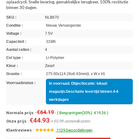
oplaadcycli. Snelle levering, gemakkelijke terugkeer, 100% restitutie
binnen 30 dagen.
SKU :
NLB670
Conditie :
Nieuw, Vervangende
Voltage :
7.5V
Capaciteit :
31Wh
Aantal cellen :
4
Cel type :
Li-Polymer
Kleur :
Zwart
Grootte :
275.00x114.26x6.43mm(L x W x H)
Voorraadstatus :
In voorraad. Objectlocatie: lokaal
magazijn.Geschatte levertijd binnen 4-6
werkdagen
€64.19
Normale prijs :
- ( Besparingen(30%): €19.26 )
€44.93
Onze prijs :
+ €0.99 verzendkosten
Klantreviews :
1129 beoordelingen