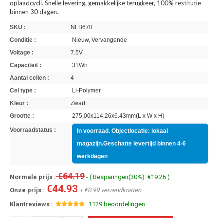
oplaadcycli. Snelle levering, gemakkelijke terugkeer, 100% restitutie
binnen 30 dagen.
SKU :
NLB670
Conditie :
Nieuw, Vervangende
Voltage :
7.5V
Capaciteit :
31Wh
Aantal cellen :
4
Cel type :
Li-Polymer
Kleur :
Zwart
Grootte :
275.00x114.26x6.43mm(L x W x H)
Voorraadstatus :
In voorraad. Objectlocatie: lokaal
magazijn.Geschatte levertijd binnen 4-6
werkdagen
€64.19
Normale prijs :
- ( Besparingen(30%): €19.26 )
€44.93
Onze prijs :
+ €0.99 verzendkosten
Klantreviews :
1129 beoordelingen