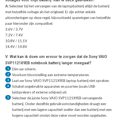
voltages voor mijn batterij. Kan ik deze gebruiken?
A:
Selecteer bij het vervangen van de laptopbatterij altijd de batterij
met hetzelfde voltage als het origineel. Er zijn echter enkele
uitzonderingen op deze regel, bijvoorbeeld spanningen van hetzelfde
paar hieronder zijn compatibel:
3.6V / 3.7V
7.2V / 7.4V
10.8V / 11.1V
14.4V / 14.8V
V: Wat kan ik doen om ervoor te zorgen dat de Sony VAIO
SVP1121X9EB notebook batterij langer meegaat?
1
Dim uw scherm.
2
Voorkom blootstelling aan extreme temperaturen.
3
Laat uw
Sony VAIO SVP1121X9EB laptop batterij
niet opraken.
4
Schakel ongebruikte apparaten en poorten (zoals USB-
luidsprekers of externe schijven) uit.
5
Selecteer de juiste
Sony VAIO SVP1121X9EB vervangende
batterij
. Onder dezelfde gebruiksomstandigheden draagt een
batterij met een lagere capaciteit sneller dan een batterij met een
hogere capaciteit omdat deze vaker moet worden opgeladen.