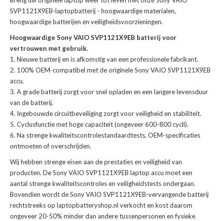
Breng uw originele laptop weer tot leven met onze
Sony VAIO
SVP1121X9EB-laptopbatterij
- hoogwaardige materialen,
hoogwaardige batterijen en veiligheidsvoorzieningen.
Hoogwaardige Sony VAIO SVP1121X9EB batterij voor
vertrouwen met gebruik.
Nieuwe batterij en is afkomstig van een professionele fabrikant.
100% OEM-compatibel met de
originele Sony VAIO SVP1121X9EB
accu
.
A grade batterij zorgt voor snel opladen en een langere levensduur
van de batterij.
Ingebouwde circuitbeveiliging zorgt voor veiligheid en stabiliteit.
Cyclusfunctie met hoge capaciteit (ongeveer 600-800 cycli).
Na strenge kwaliteitscontrolestandaardtests, OEM-specificaties
ontmoeten of overschrijden.
Wij hebben strenge eisen aan de prestaties en veiligheid van
producten. De
Sony VAIO SVP1121X9EB laptop accu
moet een
aantal strenge kwaliteitscontroles en veiligheidstests ondergaan.
Bovendien wordt de
Sony VAIO SVP1121X9EB-vervangende batterij
rechtstreeks op laptopbatteryshop.nl verkocht en kost daarom
ongeveer 20-50% minder dan andere tussenpersonen en fysieke