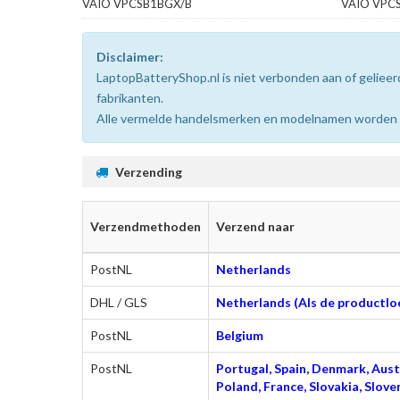
VAIO VPCSB1BGX/B
VAIO VPC
Disclaimer:
LaptopBatteryShop.nl is niet verbonden aan of gelie
fabrikanten.
Alle vermelde handelsmerken en modelnamen worden uit
Verzending
Verzendmethoden
Verzend naar
PostNL
Netherlands
DHL / GLS
Netherlands (Als de productloc
PostNL
Belgium
PostNL
Portugal, Spain, Denmark, Austr
Poland, France, Slovakia, Slo