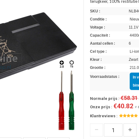
terugkeer, 100% restitutie
SKU :
NLB4
Conditie :
Nieuw
Voltage :
11.1V
Capaciteit :
4400
Aantal cellen :
6
Cel type :
Li-io
Kleur :
Zwart
Grootte :
211.0
Voorraadstatus :
In 
bin
€58.31
Normale prijs :
€40.82
Onze prijs :
+ 
Klantreviews :