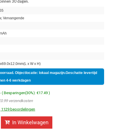
 binnen 30 dagen.
65
, Vervangende
mAh
n
x69.0x12.0mm(L x W x H)
voorraad. Objectlocatie: lokaal magazijn.Geschatte levertijd
nen 4-6 werkdagen
- ( Besparingen(30%): €17.49 )
€0.99 verzendkosten
1129 beoordelingen
In Winkelwagen