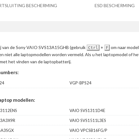
RTSLUITING BESCHERMING
ESD BESCHERMING
terij van de Sony VAIO SVS13A15GHB
(gebruik
+
om naar modell
Ctrl
F
en niet alle laptopmodellen worden vermeld. Als u het laptopmodel of h
met het vinden van de laptopbatterij.
numbers:
24
VGP-BPS24
aptop modellen:
13112ENS
VAIO SVS1311D4E
13A3X9R
VAIO SVS1511L3ES
SA3SGX
VAIO VPCSB16FG/P