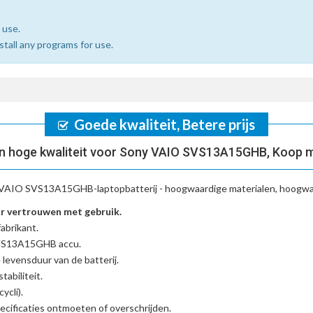
 use.
nstall any programs for use.
Goede kwaliteit, Betere prijs
n hoge kwaliteit voor Sony VAIO SVS13A15GHB, Koop m
VAIO SVS13A15GHB-laptopbatterij
- hoogwaardige materialen, hoogwaa
 vertrouwen met gebruik.
abrikant.
SVS13A15GHB accu
.
 levensduur van de batterij.
tabiliteit.
ycli).
cificaties ontmoeten of overschrijden.