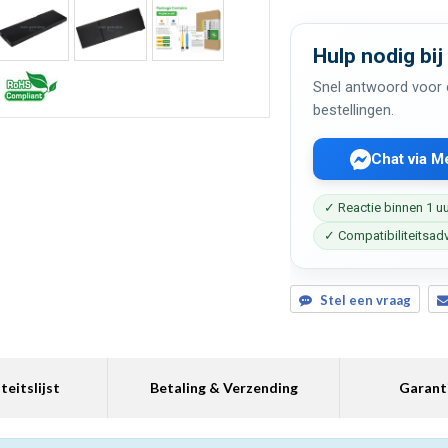
Hulp nodig bij
Snel antwoord voor c
bestellingen.
Chat via 
✓ Reactie binnen 1 u
✓ Compatibiliteitsad
Stel een vraag
teitslijst
Betaling & Verzending
Garant