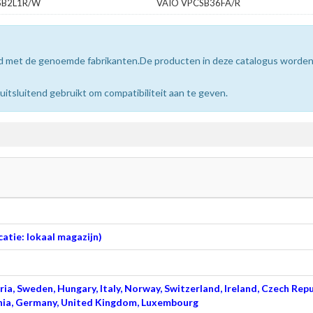
SB2L1R/W
VAIO VPCSB36FA/R
erd met de genoemde fabrikanten.De producten in deze catalogus worde
sluitend gebruikt om compatibiliteit aan te geven.
atie: lokaal magazijn)
ia, Sweden, Hungary, Italy, Norway, Switzerland, Ireland, Czech Repu
venia, Germany, United Kingdom, Luxembourg