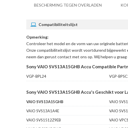
BESCHERMING TEGEN OVERLADEN
KO
Compatibiliteitslijst
Opmerking:
Controleer het model en de vorm van uw originele bat
Onze compatibiliteitslijst wordt voortdurend bijgewerkt 
neem dan gerust contact met ons op. Wij helpen u graag 
Sony VAIO SVS13A15GHB Accu Compatible Part
VGP-BPL24
VGP-BPSC
Sony VAIO SVS13A15GHB Accu's Geschikt voor L
VAIO SVS13A15GHB
VAIO SVS
VAIO SVS13A1A4E
VAIO SVS
VAIO SVS1512Z9EB
VAIO VPC