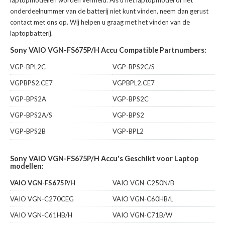
laptopmodellen worden vermeld. Als u het laptopmodel of het
onderdeelnummer van de batterij niet kunt vinden, neem dan gerust
contact met ons op. Wij helpen u graag met het vinden van de
laptopbatterij.
Sony VAIO VGN-FS675P/H Accu Compatible Partnumbers:
VGP-BPL2C
VGP-BPS2C/S
VGPBPS2.CE7
VGPBPL2.CE7
VGP-BPS2A
VGP-BPS2C
VGP-BPS2A/S
VGP-BPS2
VGP-BPS2B
VGP-BPL2
Sony VAIO VGN-FS675P/H Accu's Geschikt voor Laptop
modellen:
VAIO VGN-FS675P/H
VAIO VGN-C250N/B
VAIO VGN-C270CEG
VAIO VGN-C60HB/L
VAIO VGN-C61HB/H
VAIO VGN-C71B/W