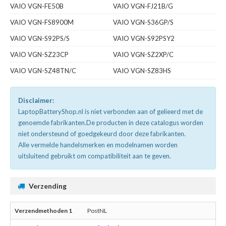
VAIO VGN-FE50B
VAIO VGN-FJ21B/G
VAIO VGN-FS8900M
VAIO VGN-S36GP/S
VAIO VGN-S92PS/S
VAIO VGN-S92PSY2
VAIO VGN-SZ23CP
VAIO VGN-SZ2XP/C
VAIO VGN-SZ48TN/C
VAIO VGN-SZ83HS
Disclaimer:
LaptopBatteryShop.nl is niet verbonden aan of gelieerd met de
genoemde fabrikanten.De producten in deze catalogus worden
niet ondersteund of goedgekeurd door deze fabrikanten.
Alle vermelde handelsmerken en modelnamen worden
uitsluitend gebruikt om compatibiliteit aan te geven.
Verzending
PostNL