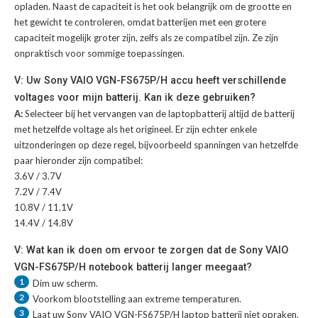
opladen. Naast de capaciteit is het ook belangrijk om de grootte en
het gewicht te controleren, omdat batterijen met een grotere
capaciteit mogelijk groter zijn, zelfs als ze compatibel zijn. Ze zijn
onpraktisch voor sommige toepassingen.
V: Uw Sony VAIO VGN-FS675P/H accu heeft verschillende
voltages voor mijn batterij. Kan ik deze gebruiken?
A:
Selecteer bij het vervangen van de laptopbatterij altijd de batterij
met hetzelfde voltage als het origineel. Er zijn echter enkele
uitzonderingen op deze regel, bijvoorbeeld spanningen van hetzelfde
paar hieronder zijn compatibel:
3.6V / 3.7V
7.2V / 7.4V
10.8V / 11.1V
14.4V / 14.8V
V: Wat kan ik doen om ervoor te zorgen dat de Sony VAIO
VGN-FS675P/H notebook batterij langer meegaat?
1
Dim uw scherm.
2
Voorkom blootstelling aan extreme temperaturen.
3
Laat uw
Sony VAIO VGN-FS675P/H laptop batterij
niet opraken.