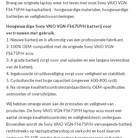
Breng uw originele laptop weer tot leven met onze
Sony VAIO VGN-
FS675P/H-laptopbatterij
- hoogwaardige materialen, hoogwaardige
batterijen en veiligheidsvoorzieningen.
Hoogwaardige Sony VAIO VGN-FS675P/H batterij voor
vertrouwen met gebruik.
Nieuwe batterij en is afkomstig van een professionele fabrikant.
100% OEM-compatibel met de
originele Sony VAIO VGN-
FS675P/H accu
.
A grade batterij zorgt voor snel opladen en een langere levensduur
van de batterij.
Ingebouwde circuitbeveiliging zorgt voor veiligheid en stabiliteit.
Cyclusfunctie met hoge capaciteit (ongeveer 600-800 cycli).
Na strenge kwaliteitscontrolestandaardtests, OEM-specificaties
ontmoeten of overschrijden.
Wij hebben strenge eisen aan de prestaties en veiligheid van
producten. De
Sony VAIO VGN-FS675P/H laptop accu
moet een
aantal strenge kwaliteitscontroles en veiligheidstests ondergaan.
Bovendien wordt de
Sony VAIO VGN-FS675P/H-vervangende batterij
rechtstreeks op laptopbatteryshop.nl verkocht en kost daarom
ongeveer 20-50% minder dan andere tussenpersonen en fysieke