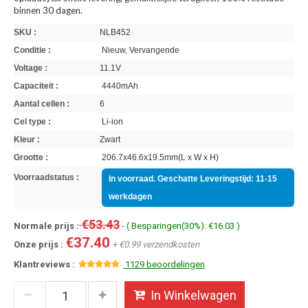
binnen 30 dagen.
SKU :
NLB452
Conditie :
Nieuw, Vervangende
Voltage :
11.1V
Capaciteit :
4440mAh
Aantal cellen :
6
Cel type :
Li-ion
Kleur :
Zwart
Grootte :
206.7x46.6x19.5mm(L x W x H)
Voorraadstatus :
In voorraad. Geschatte Leveringstijd: 11-15
werkdagen
€53.43
Normale prijs :
- ( Besparingen(30%): €16.03 )
€37.40
Onze prijs :
+ €0.99 verzendkosten
Klantreviews :
1129 beoordelingen
In Winkelwagen