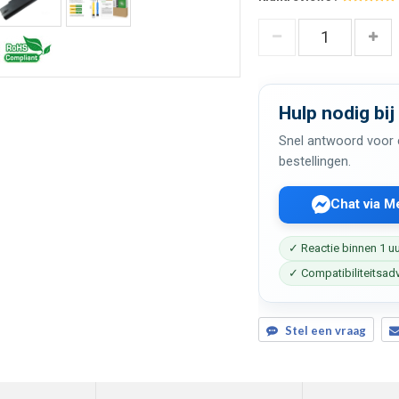
Hulp nodig bij
Snel antwoord voor c
bestellingen.
Chat via 
✓ Reactie binnen 1 u
✓ Compatibiliteitsad
Stel een vraag