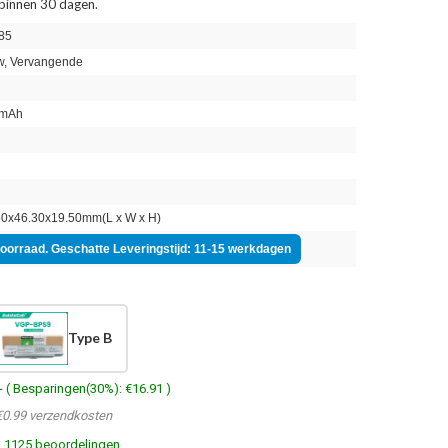
 binnen 30 dagen.
85
, Vervangende
mAh
n
0x46.30x19.50mm(L x W x H)
voorraad. Geschatte Leveringstijd: 11-15 werkdagen
Type B
- ( Besparingen(30%): €16.91 )
€0.99 verzendkosten
1125 beoordelingen