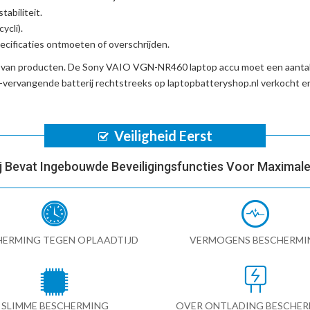
tabiliteit.
ycli).
cificaties ontmoeten of overschrijden.
d van producten. De
Sony VAIO VGN-NR460 laptop accu
moet een aantal
ervangende batterij
rechtstreeks op laptopbatteryshop.nl verkocht 
Veiligheid Eerst
ij Bevat Ingebouwde Beveiligingsfuncties Voor Maximale 
HERMING TEGEN OPLAADTIJD
VERMOGENS BESCHERMI
SLIMME BESCHERMING
OVER ONTLADING BESCHE