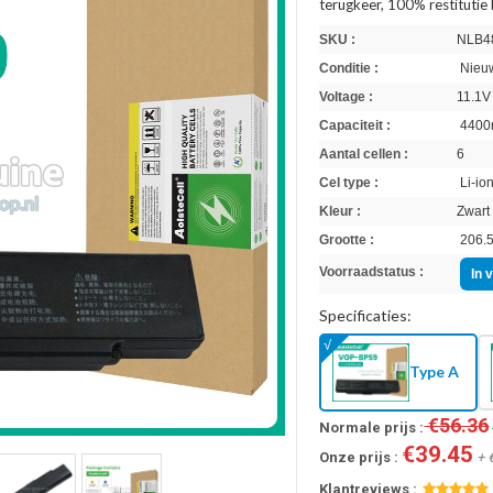
terugkeer, 100% restitutie
SKU :
NLB4
Conditie :
Nieuw
Voltage :
11.1V
Capaciteit :
4400
Aantal cellen :
6
Cel type :
Li-io
Kleur :
Zwart
Grootte :
206.5
Voorraadstatus :
In 
Specificaties:
Type A
€56.36
Normale prijs :
€39.45
Onze prijs :
+ 
Klantreviews :