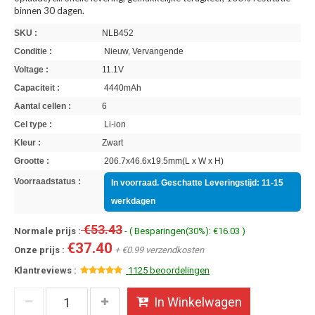
binnen 30 dagen.
SKU :
NLB452
Conditie :
Nieuw, Vervangende
Voltage :
11.1V
Capaciteit :
4440mAh
Aantal cellen :
6
Cel type :
Li-ion
Kleur :
Zwart
Grootte :
206.7x46.6x19.5mm(L x W x H)
Voorraadstatus :
In voorraad. Geschatte Leveringstijd: 11-15
werkdagen
€53.43
Normale prijs :
- ( Besparingen(30%): €16.03 )
€37.40
Onze prijs :
+ €0.99 verzendkosten
Klantreviews :
1125 beoordelingen
In Winkelwagen