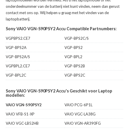
laptopmodellen worden vermeld. Als u het laptopmodel of het
onderdeelnummer van de batterij niet kunt vinden, neem dan gerust
contact met ons op. Wij helpen u graag met het vinden van de
laptopbatterij.
Sony VAIO VGN-S90PSY2 Accu Compatible Partnumbers:
VGPBPS2.CE7
VGP-BPS2C/S
VGP-BPS2A
VGP-BPS2
VGP-BPS2A/S
VGP-BPL2
VGPBPL2.CE7
VGP-BPS2B
VGP-BPL2C
VGP-BPS2C
Sony VAIO VGN-S90PSY2 Accu's Geschikt voor Laptop
modellen:
VAIO VGN-S90PSY2
VAIO PCG-6P1L
VAIO VFB-S1-XP
VAIO VGC-LA38G
VAIO VGC-LB52HB
VAIO VGN-AR390FG