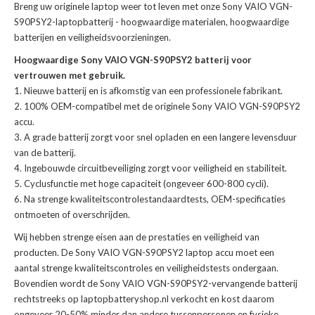
Breng uw originele laptop weer tot leven met onze
Sony VAIO VGN-
S90PSY2-laptopbatterij
- hoogwaardige materialen, hoogwaardige
batterijen en veiligheidsvoorzieningen.
Hoogwaardige Sony VAIO VGN-S90PSY2 batterij voor
vertrouwen met gebruik.
Nieuwe batterij en is afkomstig van een professionele fabrikant.
100% OEM-compatibel met de
originele Sony VAIO VGN-S90PSY2
accu
.
A grade batterij zorgt voor snel opladen en een langere levensduur
van de batterij.
Ingebouwde circuitbeveiliging zorgt voor veiligheid en stabiliteit.
Cyclusfunctie met hoge capaciteit (ongeveer 600-800 cycli).
Na strenge kwaliteitscontrolestandaardtests, OEM-specificaties
ontmoeten of overschrijden.
Wij hebben strenge eisen aan de prestaties en veiligheid van
producten. De
Sony VAIO VGN-S90PSY2 laptop accu
moet een
aantal strenge kwaliteitscontroles en veiligheidstests ondergaan.
Bovendien wordt de
Sony VAIO VGN-S90PSY2-vervangende batterij
rechtstreeks op laptopbatteryshop.nl verkocht en kost daarom
ongeveer 20-50% minder dan andere tussenpersonen en fysieke