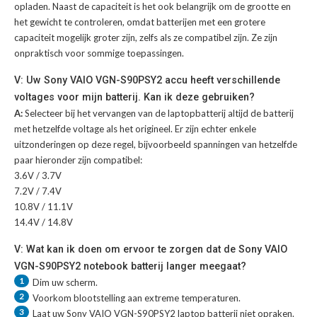
opladen. Naast de capaciteit is het ook belangrijk om de grootte en
het gewicht te controleren, omdat batterijen met een grotere
capaciteit mogelijk groter zijn, zelfs als ze compatibel zijn. Ze zijn
onpraktisch voor sommige toepassingen.
V: Uw Sony VAIO VGN-S90PSY2 accu heeft verschillende
voltages voor mijn batterij. Kan ik deze gebruiken?
A:
Selecteer bij het vervangen van de laptopbatterij altijd de batterij
met hetzelfde voltage als het origineel. Er zijn echter enkele
uitzonderingen op deze regel, bijvoorbeeld spanningen van hetzelfde
paar hieronder zijn compatibel:
3.6V / 3.7V
7.2V / 7.4V
10.8V / 11.1V
14.4V / 14.8V
V: Wat kan ik doen om ervoor te zorgen dat de Sony VAIO
VGN-S90PSY2 notebook batterij langer meegaat?
1
Dim uw scherm.
2
Voorkom blootstelling aan extreme temperaturen.
3
Laat uw
Sony VAIO VGN-S90PSY2 laptop batterij
niet opraken.