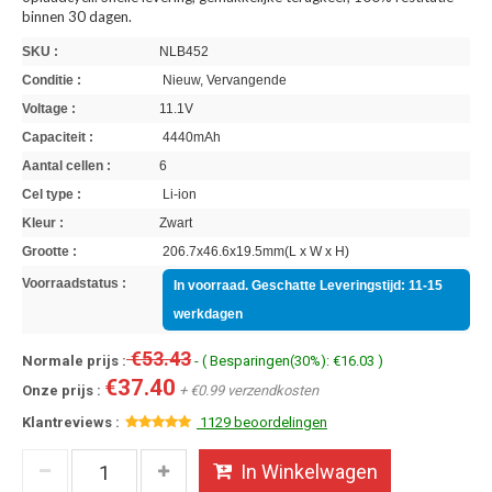
binnen 30 dagen.
SKU :
NLB452
Conditie :
Nieuw, Vervangende
Voltage :
11.1V
Capaciteit :
4440mAh
Aantal cellen :
6
Cel type :
Li-ion
Kleur :
Zwart
Grootte :
206.7x46.6x19.5mm(L x W x H)
Voorraadstatus :
In voorraad. Geschatte Leveringstijd: 11-15
werkdagen
€53.43
Normale prijs :
- ( Besparingen(30%): €16.03 )
€37.40
Onze prijs :
+ €0.99 verzendkosten
Klantreviews :
1129 beoordelingen
In Winkelwagen