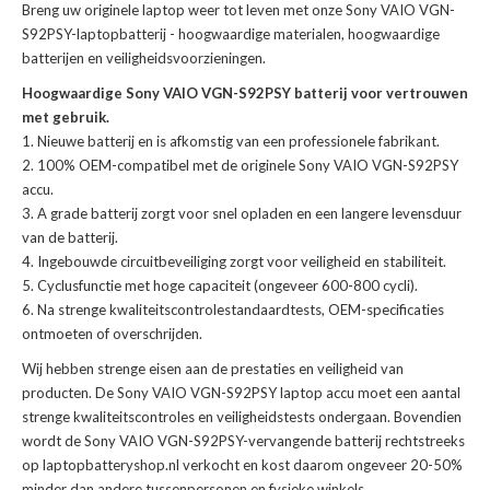
Breng uw originele laptop weer tot leven met onze
Sony VAIO VGN-
S92PSY-laptopbatterij
- hoogwaardige materialen, hoogwaardige
batterijen en veiligheidsvoorzieningen.
Hoogwaardige Sony VAIO VGN-S92PSY batterij voor vertrouwen
met gebruik.
Nieuwe batterij en is afkomstig van een professionele fabrikant.
100% OEM-compatibel met de
originele Sony VAIO VGN-S92PSY
accu
.
A grade batterij zorgt voor snel opladen en een langere levensduur
van de batterij.
Ingebouwde circuitbeveiliging zorgt voor veiligheid en stabiliteit.
Cyclusfunctie met hoge capaciteit (ongeveer 600-800 cycli).
Na strenge kwaliteitscontrolestandaardtests, OEM-specificaties
ontmoeten of overschrijden.
Wij hebben strenge eisen aan de prestaties en veiligheid van
producten. De
Sony VAIO VGN-S92PSY laptop accu
moet een aantal
strenge kwaliteitscontroles en veiligheidstests ondergaan. Bovendien
wordt de
Sony VAIO VGN-S92PSY-vervangende batterij
rechtstreeks
op laptopbatteryshop.nl verkocht en kost daarom ongeveer 20-50%
minder dan andere tussenpersonen en fysieke winkels.