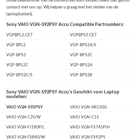
onderdeelnummer van de batterij niet kunt vinden, neem dan gerust
contact met ons op. Wij helpen u graag met het vinden van de
laptopbatterij.
Sony VAIO VGN-S92PSY Accu Compatible Partnumbers:
VGPBPL2.CE7
VGPBPS2.CE7
VGP-BPL2
VGP-BPS2A/S
VGP-BPS2
VGP-BPS2C
VGP-BPL2C
VGP-BPS2A
VGP-BPS2C/S
VGP-BPS2B
Sony VAIO VGN-S92PSY Accu's Geschikt voor Laptop
modellen:
VAIO VGN-S92PSY
VAIO VGN-AR130G
VAIO VGN-C2S/W
VAIO VGN-C51
VAIO VGN-FJ180P/L
VAIO VGN-FS745P/H
VAIO VGN-FS840/W
VAIO VGN-FS92PS