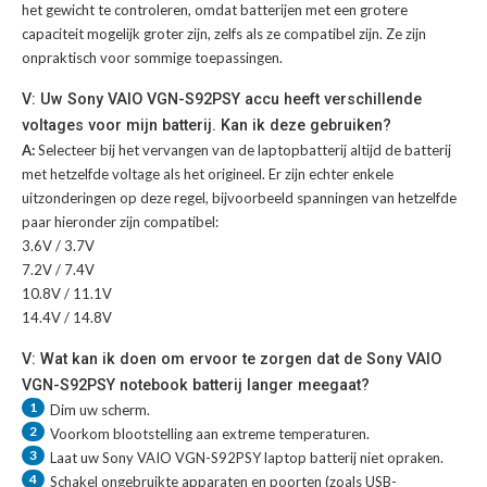
het gewicht te controleren, omdat batterijen met een grotere
capaciteit mogelijk groter zijn, zelfs als ze compatibel zijn. Ze zijn
onpraktisch voor sommige toepassingen.
V: Uw Sony VAIO VGN-S92PSY accu heeft verschillende
voltages voor mijn batterij. Kan ik deze gebruiken?
A:
Selecteer bij het vervangen van de laptopbatterij altijd de batterij
met hetzelfde voltage als het origineel. Er zijn echter enkele
uitzonderingen op deze regel, bijvoorbeeld spanningen van hetzelfde
paar hieronder zijn compatibel:
3.6V / 3.7V
7.2V / 7.4V
10.8V / 11.1V
14.4V / 14.8V
V: Wat kan ik doen om ervoor te zorgen dat de Sony VAIO
VGN-S92PSY notebook batterij langer meegaat?
1
Dim uw scherm.
2
Voorkom blootstelling aan extreme temperaturen.
3
Laat uw
Sony VAIO VGN-S92PSY laptop batterij
niet opraken.
4
Schakel ongebruikte apparaten en poorten (zoals USB-