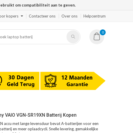
ruikt om compatibiliteit aan te geven.
oor kopers
Contacteer ons
Over ons
Helpcentrum
0
ny VAIO VGN-SR19XN Batterij Kopen
accu met lange levensduur bevat A-batterijen voor een
atterij en meer oplaadcycli. Snelle levering, gemakkelijke