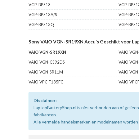
VGP-BPS13
VGP-BPS1
VGP-BPS13A/S
VGP-BPS1
VGP-BPS13Q
VGP-BPS1
Sony VAIO VGN-SR19XN Accu's Geschikt voor Lap
VAIO VGN-SR19XN
VAIO VGN
VAIO VGN-CS92DS
VAIO VGN
VAIO VGN-SR11M
VAIO VGN
VAIO VPC-F135FG
VAIO VPC
Disclaimer:
LaptopBatteryShop.nl is niet verbonden aan of gelie
fabrikanten.
Alle vermelde handelsmerken en modelnamen worden uit