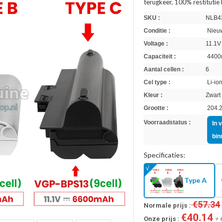
terugkeer, 100% restitutie
SKU :
NLB4
Conditie :
Nieuw
Voltage :
11.1V
Capaciteit :
4400
Aantal cellen :
6
Cel type :
Li-io
Kleur :
Zwart
Grootte :
204.2
Voorraadstatus :
In 
bin
Specificaties:
Type A
€57.34
Normale prijs :
€40.14
Onze prijs :
+ 