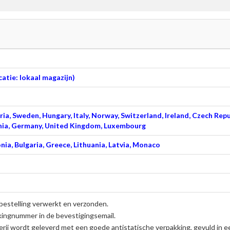
atie: lokaal magazijn)
ia, Sweden, Hungary, Italy, Norway, Switzerland, Ireland, Czech Repu
venia, Germany, United Kingdom, Luxembourg
nia, Bulgaria, Greece, Lithuania, Latvia, Monaco
bestelling verwerkt en verzonden.
kingnummer in de bevestigingsemail.
rij
wordt geleverd met een goede antistatische verpakking, gevuld in e