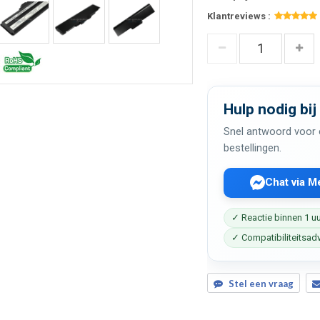
Klantreviews :
Hulp nodig bij
Snel antwoord voor c
bestellingen.
Chat via 
✓ Reactie binnen 1 u
✓ Compatibiliteitsad
Stel een vraag