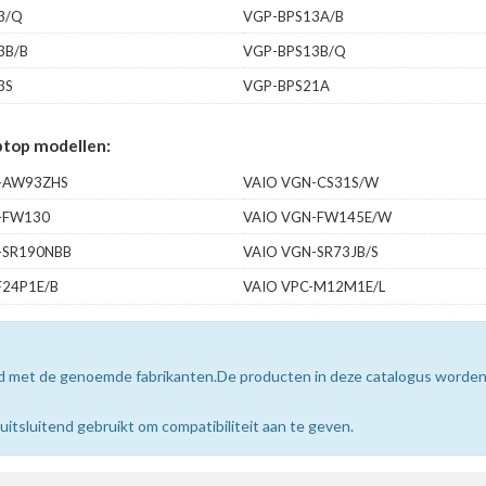
3/Q
VGP-BPS13A/B
3B/B
VGP-BPS13B/Q
3S
VGP-BPS21A
top modellen:
-AW93ZHS
VAIO VGN-CS31S/W
-FW130
VAIO VGN-FW145E/W
-SR190NBB
VAIO VGN-SR73JB/S
F24P1E/B
VAIO VPC-M12M1E/L
erd met de genoemde fabrikanten.De producten in deze catalogus worde
sluitend gebruikt om compatibiliteit aan te geven.