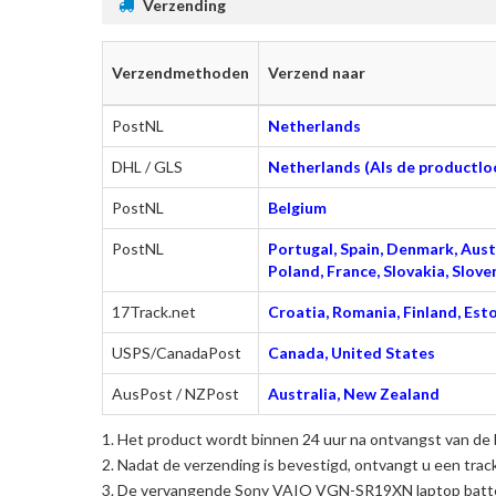
Verzending
Verzendmethoden
Verzend naar
PostNL
Netherlands
DHL / GLS
Netherlands (Als de productloc
PostNL
Belgium
PostNL
Portugal, Spain, Denmark, Austr
Poland, France, Slovakia, Slo
17Track.net
Croatia, Romania, Finland, Esto
USPS/CanadaPost
Canada, United States
AusPost / NZPost
Australia, New Zealand
Het product wordt binnen 24 uur na ontvangst van de 
Nadat de verzending is bevestigd, ontvangt u een trac
De
vervangende Sony VAIO VGN-SR19XN laptop batte