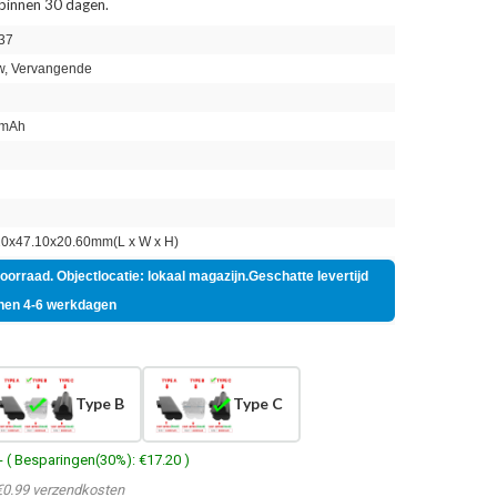
 binnen 30 dagen.
37
, Vervangende
mAh
n
0x47.10x20.60mm(L x W x H)
voorraad. Objectlocatie: lokaal magazijn.Geschatte levertijd
nen 4-6 werkdagen
Type B
Type C
- ( Besparingen(30%): €17.20 )
€0.99 verzendkosten