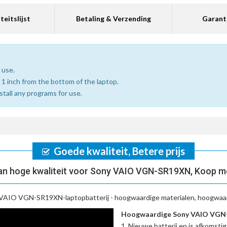
teitslijst
Betaling & Verzending
Garant
 use.
 1 inch from the bottom of the laptop.
nstall any programs for use.
Goede kwaliteit, Betere prijs
n hoge kwaliteit voor Sony VAIO VGN-SR19XN, Koop m
VAIO VGN-SR19XN-laptopbatterij
- hoogwaardige materialen, hoogwaard
Hoogwaardige Sony VAIO VGN-S
Nieuwe batterij en is afkomstig