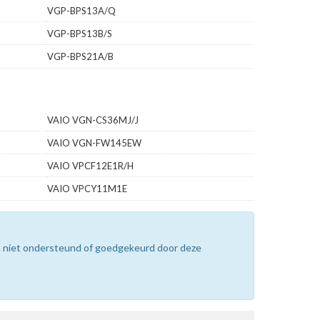
VGP-BPS13A/Q
VGP-BPS13B/S
VGP-BPS21A/B
VAIO VGN-CS36MJ/J
VAIO VGN-FW145EW
VAIO VPCF12E1R/H
VAIO VPCY11M1E
n niet ondersteund of goedgekeurd door deze