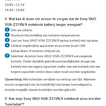
10.8V / 11.1V
14.4V / 14.8V
V: Wat kan ik doen om ervoor te zorgen dat de Sony VAIO
VGN-Z21VN/X notebook batterij langer meegaat?
1
Dim uw scherm.
2
Voorkom blootstelling aan extreme temperaturen.
3
Laat uw
Sony VAIO VGN-Z21VN/X laptop batterij
niet opraken.
4
Schakel ongebruikte apparaten en poorten (zoals USB-
luidsprekers of externe schijven) uit.
5
Selecteer de juiste
Sony VAIO VGN-Z21VN/X vervangende
batterij
. Onder dezelfde gebruiksomstandigheden draagt een
batterij met een lagere capaciteit sneller dan een batterij met een
hogere capaciteit omdat deze vaker moet worden opgeladen.
Opmerking:
Alle batterijen verslijten na verloop van tijd. Wanneer
wordt vastgesteld dat de bedrijfstijd niet langer bevredigend is,
moeten mogelijk nieuwe batterijen worden gekocht.
V: Kan mijn Sony VAIO VGN-Z21VN/X notebook accu worden
"overladen"?