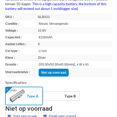
binnen 30 dagen.
This is a high capacity battery, the bottom of this
battery will extend out about 1 inch(bigger size).
SKU :
NLB433
Conditie :
Nieuw, Vervangende
Voltage :
10.8V
Capaciteit :
8100mAh
Aantal cellen :
9
Cel type :
Li-ion
Kleur :
Zilver
Grootte :
205.00x50.00x40.00mm(L x W x H)
Voorraadstatus :
Niet op voorraad
Specificaties:
Type A
Type B
Niet op voorraad
Stel een vraag
Email een vriend