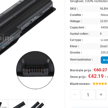
terugkeer, 100% restitutie
SKU :
NLB4
Conditie :
Nieuw
Voltage :
10.8V
Capaciteit :
4400
Aantal cellen :
6
Cel type :
Li-io
Kleur :
Zwart
Grootte :
205.0
Voorraadstatus :
In 
€60.27
Normale prijs :
€42.19
Onze prijs :
+ 
Klantreviews :