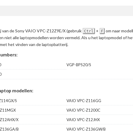
erij van de Sony VAIO VPC-Z12Z9E/X
(gebruik
+
om naar modell
Ctrl
F
en niet alle laptopmodellen worden vermeld. Als u het laptopmodel of h
met het vinden van de laptopbatterij.
numbers:
0
VGP-BPS20/S
0
aptop modellen:
Z114GX/S
VAIO VPC-Z116GG
-Z11MGX
VAIO VPC-Z1200C
-Z12AHX/X
VAIO VPC-Z12JHX
-Z136GA/B
VAIO VPC-Z136GW/B