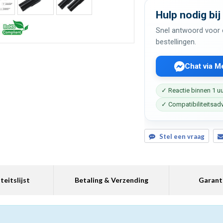
Hulp nodig bij
Snel antwoord voor c
bestellingen.
Chat via 
✓ Reactie binnen 1 u
✓ Compatibiliteitsad
Stel een vraag
teitslijst
Betaling & Verzending
Garant