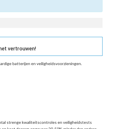
met vertrouwen!
rdige batterijen en veiligheidsvoorzieningen.
al strenge kwaliteitscontroles en veiligheidstests
ht en kost daarom ongeveer 20-50% minder dan andere