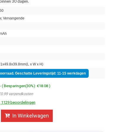
 binnen 30 dagen.
60
, Vervangende
mAh
n
1x49.8x39.8mm(L x W x H)
voorraad. Geschatte Leveringstijd: 11-15 werkdagen
- ( Besparingen(30%): €18.08 )
€0.99 verzendkosten
1129 beoordelingen
In Winkelwagen