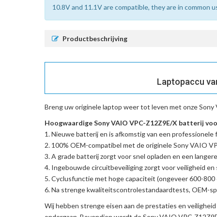
10.8V and 11.1V are compatible, they are in common u
Productbeschrijving
Laptopaccu van
Breng uw originele laptop weer tot leven met onze
Sony 
Hoogwaardige Sony VAIO VPC-Z12Z9E/X batterij voor
Nieuwe batterij en is afkomstig van een professionele f
100% OEM-compatibel met de
originele Sony VAIO V
A grade batterij zorgt voor snel opladen en een langere
Ingebouwde circuitbeveiliging zorgt voor veiligheid en s
Cyclusfunctie met hoge capaciteit (ongeveer 600-800 c
Na strenge kwaliteitscontrolestandaardtests, OEM-spe
Wij hebben strenge eisen aan de prestaties en veilighei
ondergaan. Bovendien wordt de
Sony VAIO VPC-Z12Z9E/