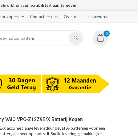
ruikt om compatibiliteit aan te geven.
oor kopers
Contacteer ons
Over ons
Helpcentrum
0
ny VAIO VPC-Z12Z9E/X Batterij Kopen
X accu met lange levensduur bevat A-batterijen voor een
atterij en meer oplaadcycli. Snelle levering, gemakkelijke