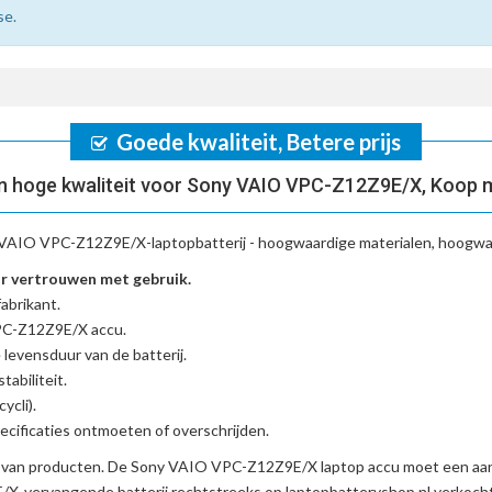
se.
Goede kwaliteit, Betere prijs
 hoge kwaliteit voor Sony VAIO VPC-Z12Z9E/X, Koop 
VAIO VPC-Z12Z9E/X-laptopbatterij
- hoogwaardige materialen, hoogwaa
 vertrouwen met gebruik.
abrikant.
PC-Z12Z9E/X accu
.
 levensduur van de batterij.
tabiliteit.
ycli).
cificaties ontmoeten of overschrijden.
d van producten. De
Sony VAIO VPC-Z12Z9E/X laptop accu
moet een aant
X-vervangende batterij
rechtstreeks op laptopbatteryshop.nl verkoc