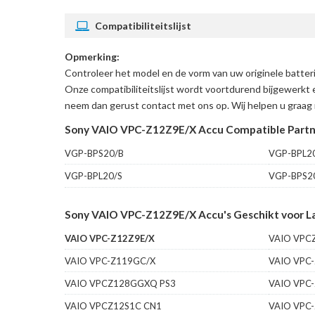
Compatibiliteitslijst
Opmerking:
Controleer het model en de vorm van uw originele batt
Onze compatibiliteitslijst wordt voortdurend bijgewerkt 
neem dan gerust contact met ons op. Wij helpen u graag 
Sony VAIO VPC-Z12Z9E/X Accu Compatible Part
VGP-BPS20/B
VGP-BPL2
VGP-BPL20/S
VGP-BPS2
Sony VAIO VPC-Z12Z9E/X Accu's Geschikt voor L
VAIO VPC-Z12Z9E/X
VAIO VPC
VAIO VPC-Z119GC/X
VAIO VPC
VAIO VPCZ128GGXQ PS3
VAIO VPC
VAIO VPCZ12S1C CN1
VAIO VPC