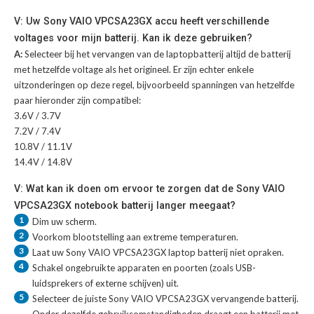
V: Uw Sony VAIO VPCSA23GX accu heeft verschillende
voltages voor mijn batterij. Kan ik deze gebruiken?
A:
Selecteer bij het vervangen van de laptopbatterij altijd de batterij
met hetzelfde voltage als het origineel. Er zijn echter enkele
uitzonderingen op deze regel, bijvoorbeeld spanningen van hetzelfde
paar hieronder zijn compatibel:
3.6V / 3.7V
7.2V / 7.4V
10.8V / 11.1V
14.4V / 14.8V
V: Wat kan ik doen om ervoor te zorgen dat de Sony VAIO
VPCSA23GX notebook batterij langer meegaat?
1
Dim uw scherm.
2
Voorkom blootstelling aan extreme temperaturen.
3
Laat uw
Sony VAIO VPCSA23GX laptop batterij
niet opraken.
4
Schakel ongebruikte apparaten en poorten (zoals USB-
luidsprekers of externe schijven) uit.
5
Selecteer de juiste
Sony VAIO VPCSA23GX vervangende batterij
.