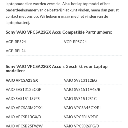
laptopmodellen worden vermeld. Als u het laptopmodel of het
onderdeelnummer van de batterij niet kunt vinden, neem dan gerust
contact met ons op. Wij helpen u graag met het vinden van de
laptopbatterij.
Sony VAIO VPCSA23GX Accu Compatible Partnumbers:
VGP-BPS24
VGP-BPSC24
VGP-BPL24
Sony VAIO VPCSA23GX Accu's Geschikt voor Laptop
modellen:
VAIO VPCSA23GX
VAIO SVS13112EG
VAIO SVS13125CGP
VAIO SVS1511A4E/B
VAIO SVS1511S9ES
VAIO SVS1512S1C
VAIO VPCSA3M9E/XI
VAIO VPCSA45GX/BI
VAIO VPCSB1BGX/B
VAIO VPCSB1V9E/B
VAIO VPCSB25FW/W
VAIO VPCSB26FG/B