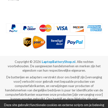
Copyright ©
2026
LaptopBatteryShop.nl
. Alle rechten
voorbehouden. De aangewezen handelsmerken en merken zijn het
eigendom van hun respectievelijke eigenaren.
De batterijen en adapters verstrekt door ons bedrijf zijn [vervanging
voor] verkocht voor gebruik met bepaalde producten van
computerfabrikanten, en verwijzingen naar producten of
handelsmerken van dergelijke bedrijven is puur ter identificatie van de
computerfabrikanten waarmee onze producten [zijn vervanging voor]
kunnen worden gebruikt. Ons bedrijf en deze Website zijn niet
gelieerd, waartoe, in licentie gegeven door, distributeurs voor, noch
Deze site gebruikt functionele cookies en externe scripts om je beleving
gerelateerde op enigerlei wijze aan deze computerfabrikanten, noch