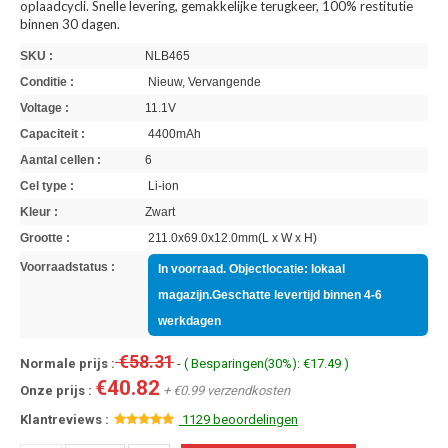
oplaadcycli. Snelle levering, gemakkelijke terugkeer, 100% restitutie
binnen 30 dagen.
SKU :
NLB465
Conditie :
Nieuw, Vervangende
Voltage :
11.1V
Capaciteit :
4400mAh
Aantal cellen :
6
Cel type :
Li-ion
Kleur :
Zwart
Grootte :
211.0x69.0x12.0mm(L x W x H)
Voorraadstatus :
In voorraad. Objectlocatie: lokaal
magazijn.Geschatte levertijd binnen 4-6
werkdagen
€58.31
Normale prijs :
- ( Besparingen(30%): €17.49 )
€40.82
Onze prijs :
+ €0.99 verzendkosten
Klantreviews :
1129 beoordelingen