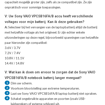
capaciteit mogelijk groter zijn, zelfs als ze compatibel zijn. Ze zijn
onpraktisch voor sommige toepassingen.
V: Uw Sony VAIO VPCSB16FA/B accu heeft verschillende
voltages voor mijn batterij. Kan ik deze gebruiken?
A:
Selecteer bij het vervangen van de laptopbatterij altijd de batterij
met hetzelfde voltage als het origineel. Er zijn echter enkele
uitzonderingen op deze regel, bijvoorbeeld spanningen van hetzelfde
paar hieronder zijn compatibel:
3.6V / 3.7V
7.2V / 7.4V
10.8V / 11.1V
14.4V / 14.8V
V: Wat kan ik doen om ervoor te zorgen dat de Sony VAIO
VPCSB16FA/B notebook batterij langer meegaat?
1
Dim uw scherm.
2
Voorkom blootstelling aan extreme temperaturen.
3
Laat uw
Sony VAIO VPCSB16FA/B laptop batterij
niet opraken.
4
Schakel ongebruikte apparaten en poorten (zoals USB-
luidsprekers of externe schijven) uit.