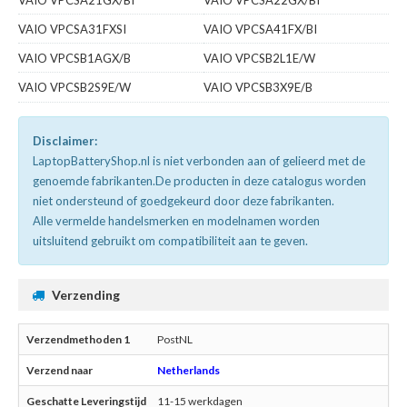
VAIO VPCSA21GX/BI
VAIO VPCSA22GX/BI
VAIO VPCSA31FXSI
VAIO VPCSA41FX/BI
VAIO VPCSB1AGX/B
VAIO VPCSB2L1E/W
VAIO VPCSB2S9E/W
VAIO VPCSB3X9E/B
Disclaimer:
LaptopBatteryShop.nl is niet verbonden aan of gelieerd met de
genoemde fabrikanten.De producten in deze catalogus worden
niet ondersteund of goedgekeurd door deze fabrikanten.
Alle vermelde handelsmerken en modelnamen worden
uitsluitend gebruikt om compatibiliteit aan te geven.
Verzending
PostNL
Netherlands
11-15 werkdagen