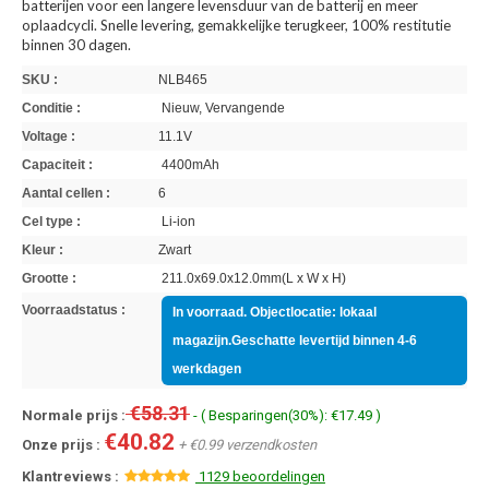
batterijen voor een langere levensduur van de batterij en meer
oplaadcycli. Snelle levering, gemakkelijke terugkeer, 100% restitutie
binnen 30 dagen.
SKU :
NLB465
Conditie :
Nieuw, Vervangende
Voltage :
11.1V
Capaciteit :
4400mAh
Aantal cellen :
6
Cel type :
Li-ion
Kleur :
Zwart
Grootte :
211.0x69.0x12.0mm(L x W x H)
Voorraadstatus :
In voorraad. Objectlocatie: lokaal
magazijn.Geschatte levertijd binnen 4-6
werkdagen
€58.31
Normale prijs :
- ( Besparingen(30%): €17.49 )
€40.82
Onze prijs :
+ €0.99 verzendkosten
Klantreviews :
1129 beoordelingen