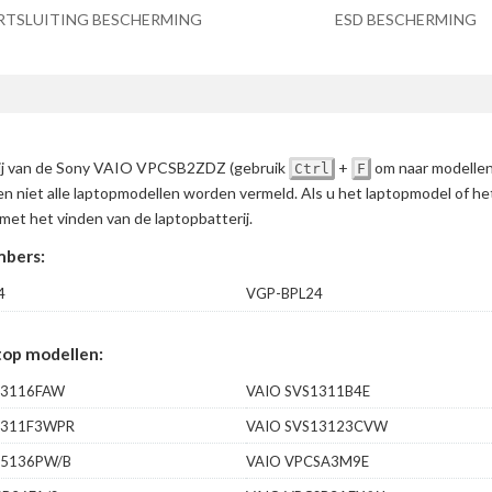
RTSLUITING BESCHERMING
ESD BESCHERMING
terij van de Sony VAIO VPCSB2ZDZ
(gebruik
+
om naar modellen
Ctrl
F
en niet alle laptopmodellen worden vermeld. Als u het laptopmodel of h
met het vinden van de laptopbatterij.
bers:
4
VGP-BPL24
op modellen:
13116FAW
VAIO SVS1311B4E
1311F3WPR
VAIO SVS13123CVW
15136PW/B
VAIO VPCSA3M9E