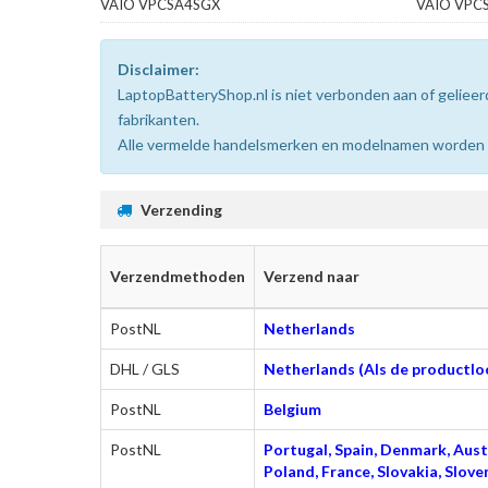
VAIO VPCSA4SGX
VAIO VPC
Disclaimer:
LaptopBatteryShop.nl is niet verbonden aan of gelie
fabrikanten.
Alle vermelde handelsmerken en modelnamen worden uit
Verzending
Verzendmethoden
Verzend naar
PostNL
Netherlands
DHL / GLS
Netherlands (Als de productloc
PostNL
Belgium
PostNL
Portugal, Spain, Denmark, Austr
Poland, France, Slovakia, Slo