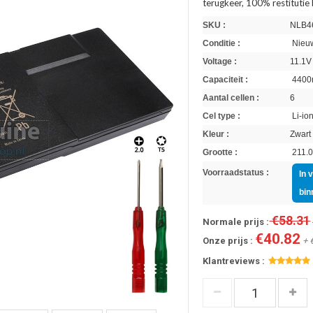
terugkeer, 100% restitutie
SKU :
NLB4
Conditie :
Nieuw
Voltage :
11.1V
Capaciteit :
4400
Aantal cellen :
6
Cel type :
Li-io
Kleur :
Zwart
Grootte :
211.0
Voorraadstatus :
In 
bin
€58.31
Normale prijs :
€40.82
Onze prijs :
+ 
Klantreviews :