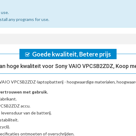
 use.
nstall any programs for use.
Goede kwaliteit, Betere prijs
an hoge kwaliteit voor Sony VAIO VPCSB2ZDZ, Koop me
VAIO VPCSB2ZDZ-laptopbatterij
- hoogwaardige materialen, hoogwaardi
ertrouwen met gebruik.
abrikant.
VPCSB2ZDZ accu
.
 levensduur van de batterij.
tabiliteit.
ycli).
cificaties ontmoeten of overschrijden.