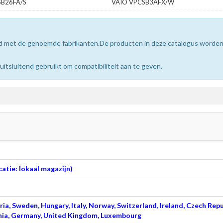
SB26FA/S
VAIO VPCSB3AFX/W
erd met de genoemde fabrikanten.De producten in deze catalogus worde
sluitend gebruikt om compatibiliteit aan te geven.
atie: lokaal magazijn)
ia, Sweden, Hungary, Italy, Norway, Switzerland, Ireland, Czech Repu
venia, Germany, United Kingdom, Luxembourg