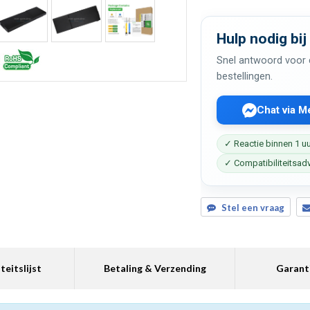
Hulp nodig bij
Snel antwoord voor c
bestellingen.
Chat via 
✓ Reactie binnen 1 u
✓ Compatibiliteitsad
Stel een vraag
teitslijst
Betaling & Verzending
Garant