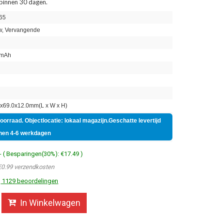
 binnen 30 dagen.
65
, Vervangende
mAh
n
x69.0x12.0mm(L x W x H)
voorraad. Objectlocatie: lokaal magazijn.Geschatte levertijd
nen 4-6 werkdagen
- ( Besparingen(30%): €17.49 )
€0.99 verzendkosten
1129 beoordelingen
In Winkelwagen