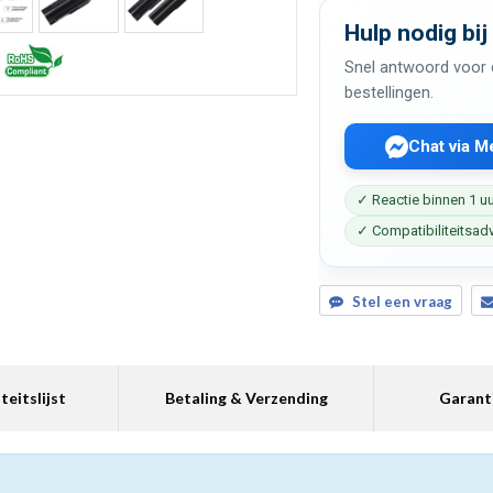
Hulp nodig bij
Snel antwoord voor c
bestellingen.
Chat via 
✓ Reactie binnen 1 u
✓ Compatibiliteitsad
Stel een vraag
teitslijst
Betaling & Verzending
Garant