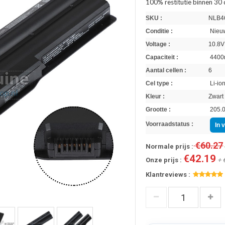
100% restitutie binnen 30
SKU :
NLB4
Conditie :
Nieuw
Voltage :
10.8V
Capaciteit :
4400
Aantal cellen :
6
Cel type :
Li-io
Kleur :
Zwart
Grootte :
205.0
Voorraadstatus :
In 
€60.27
Normale prijs :
€42.19
Onze prijs :
+ 
Klantreviews :