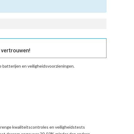
 vertrouwen!
batterijen en veiligheidsvoorzieningen.
renge kwaliteitscontroles en veiligheidstests
kost daarom ongeveer 20-50% minder dan andere