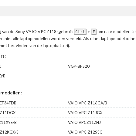
erij van de Sony VAIO VPCZ118
(gebruik
+
om naar modellen te
Ctrl
F
en niet alle laptopmodellen worden vermeld. Als u het laptopmodel of h
met het vinden van de laptopbatterij.
rs:
0
VGP-BPS20
0/B
 modellen:
EF34FDBI
VAIO VPC-Z116GA/B
-Z11DGX
VAIO VPC-Z11JGX
Z11X9E/B
VAIO VPCZ11ZHJ
-Z12KGX/S
VAIO VPC-Z12S3C