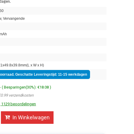
 dagen.
60
, Vervangende
mAh
n
1x49.8x39.8mm(L x W x H)
voorraad. Geschatte Leveringstijd: 11-15 werkdagen
- ( Besparingen(30%): €18.08 )
€0.99 verzendkosten
1129 beoordelingen
In Winkelwagen