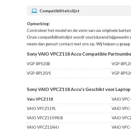
Compatibiliteitslijst
Opmerking:
Controleer het model en de vorm van uw originele batt
Onze compatibiliteitslijst wordt voortdurend bijgewerkt 
neem dan gerust contact met ons op. Wij helpen u graag 
Sony VAIO VPCZ118 Accu Compatible Partnumbe
VGP-BPS20B
VGP-BPL2
VGP-BPL20/S
VGP-BPS2
Sony VAIO VPCZ118 Accu's Geschikt voor Laptop
Vaio VPCZ118
VAIO VPC-
VAIO VPCZ119L
VAIO VPC
VAIO VPCZ11V9R/B
VAIO VPC
VAIO VPCZ12AHJ
VAIO VPC