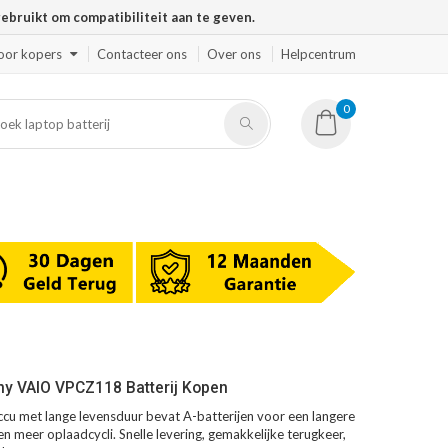
ruikt om compatibiliteit aan te geven.
oor kopers
Contacteer ons
Over ons
Helpcentrum
0
y VAIO VPCZ118 Batterij Kopen
 met lange levensduur bevat A-batterijen voor een langere
en meer oplaadcycli. Snelle levering, gemakkelijke terugkeer,