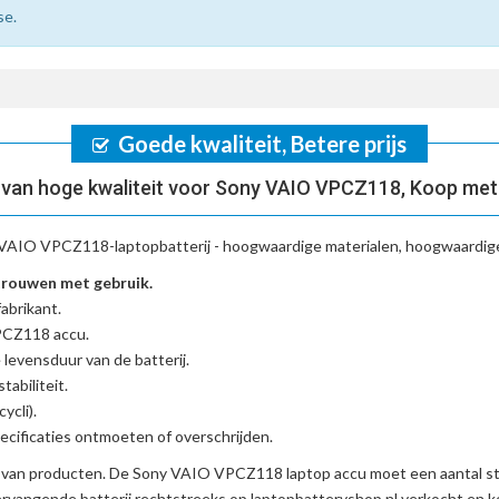
se.
Goede kwaliteit, Betere prijs
van hoge kwaliteit voor Sony VAIO VPCZ118, Koop met
VAIO VPCZ118-laptopbatterij
- hoogwaardige materialen, hoogwaardige 
rouwen met gebruik.
abrikant.
PCZ118 accu
.
 levensduur van de batterij.
tabiliteit.
ycli).
cificaties ontmoeten of overschrijden.
d van producten. De
Sony VAIO VPCZ118 laptop accu
moet een aantal st
vangende batterij
rechtstreeks op laptopbatteryshop.nl verkocht en 