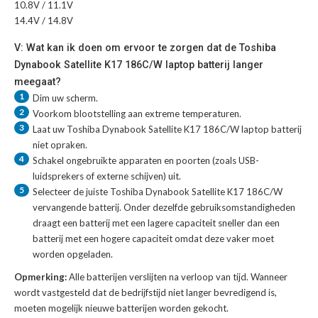
10.8V / 11.1V
14.4V / 14.8V
V: Wat kan ik doen om ervoor te zorgen dat de Toshiba
Dynabook Satellite K17 186C/W laptop batterij langer
meegaat?
1
Dim uw scherm.
2
Voorkom blootstelling aan extreme temperaturen.
3
Laat uw
Toshiba Dynabook Satellite K17 186C/W laptop batterij
niet opraken.
4
Schakel ongebruikte apparaten en poorten (zoals USB-
luidsprekers of externe schijven) uit.
5
Selecteer de juiste
Toshiba Dynabook Satellite K17 186C/W
vervangende batterij
. Onder dezelfde gebruiksomstandigheden
draagt een batterij met een lagere capaciteit sneller dan een
batterij met een hogere capaciteit omdat deze vaker moet
worden opgeladen.
Opmerking:
Alle batterijen verslijten na verloop van tijd. Wanneer
wordt vastgesteld dat de bedrijfstijd niet langer bevredigend is,
moeten mogelijk nieuwe batterijen worden gekocht.