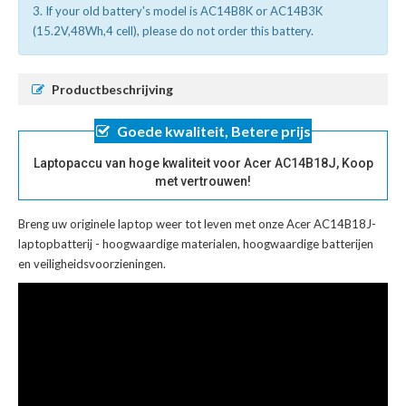
3. If your old battery's model is AC14B8K or AC14B3K
(15.2V,48Wh,4 cell), please do not order this battery.
Productbeschrijving
Goede kwaliteit, Betere prijs
Laptopaccu van hoge kwaliteit voor Acer AC14B18J, Koop
met vertrouwen!
Breng uw originele laptop weer tot leven met onze
Acer AC14B18J-
laptopbatterij
- hoogwaardige materialen, hoogwaardige batterijen
en veiligheidsvoorzieningen.