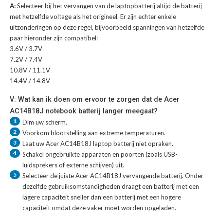
A:
Selecteer bij het vervangen van de laptopbatterij altijd de batterij
met hetzelfde voltage als het origineel. Er zijn echter enkele
uitzonderingen op deze regel, bijvoorbeeld spanningen van hetzelfde
paar hieronder zijn compatibel:
3.6V / 3.7V
7.2V / 7.4V
10.8V / 11.1V
14.4V / 14.8V
V: Wat kan ik doen om ervoor te zorgen dat de Acer
AC14B18J notebook batterij langer meegaat?
1
Dim uw scherm.
2
Voorkom blootstelling aan extreme temperaturen.
3
Laat uw
Acer AC14B18J laptop batterij
niet opraken.
4
Schakel ongebruikte apparaten en poorten (zoals USB-
luidsprekers of externe schijven) uit.
5
Selecteer de juiste
Acer AC14B18J vervangende batterij
. Onder
dezelfde gebruiksomstandigheden draagt een batterij met een
lagere capaciteit sneller dan een batterij met een hogere
capaciteit omdat deze vaker moet worden opgeladen.