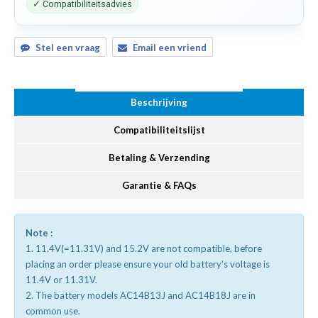
✓ Compatibiliteitsadvies
Stel een vraag
Email een vriend
Beschrijving
Compatibiliteitslijst
Betaling & Verzending
Garantie & FAQs
Note :
1. 11.4V(=11.31V) and 15.2V are not compatible, before
placing an order please ensure your old battery's voltage is
11.4V or 11.31V.
2. The battery models AC14B13J and AC14B18J are in
common use.