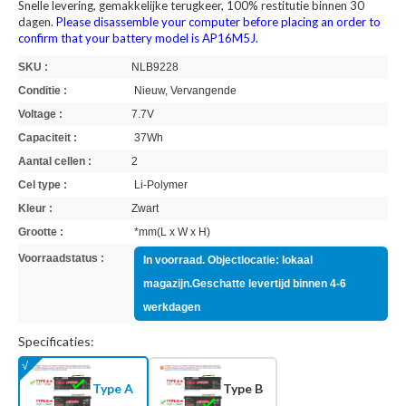
Snelle levering, gemakkelijke terugkeer, 100% restitutie binnen 30
dagen.
Please disassemble your computer before placing an order to
confirm that your battery model is AP16M5J.
SKU :
NLB9228
Conditie :
Nieuw, Vervangende
Voltage :
7.7V
Capaciteit :
37Wh
Aantal cellen :
2
Cel type :
Li-Polymer
Kleur :
Zwart
Grootte :
*mm(L x W x H)
Voorraadstatus :
In voorraad. Objectlocatie: lokaal
magazijn.Geschatte levertijd binnen 4-6
werkdagen
Specificaties:
Type A
Type B