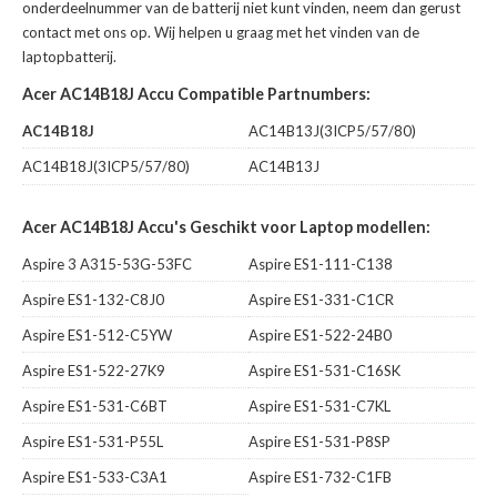
onderdeelnummer van de batterij niet kunt vinden, neem dan gerust
contact met ons op. Wij helpen u graag met het vinden van de
laptopbatterij.
Acer AC14B18J Accu Compatible Partnumbers:
AC14B18J
AC14B13J(3ICP5/57/80)
AC14B18J(3ICP5/57/80)
AC14B13J
Acer AC14B18J Accu's Geschikt voor Laptop modellen:
Aspire 3 A315-53G-53FC
Aspire ES1-111-C138
Aspire ES1-132-C8J0
Aspire ES1-331-C1CR
Aspire ES1-512-C5YW
Aspire ES1-522-24B0
Aspire ES1-522-27K9
Aspire ES1-531-C16SK
Aspire ES1-531-C6BT
Aspire ES1-531-C7KL
Aspire ES1-531-P55L
Aspire ES1-531-P8SP
Aspire ES1-533-C3A1
Aspire ES1-732-C1FB