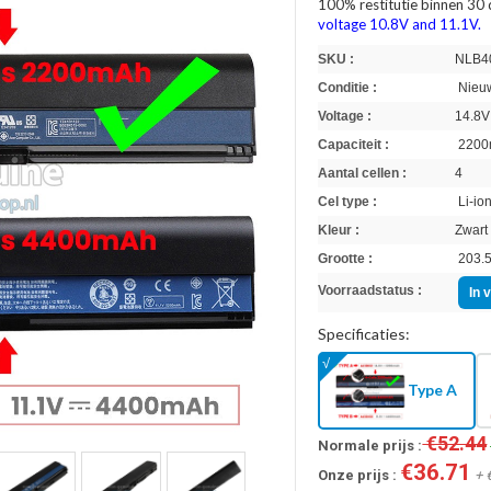
100% restitutie binnen 30
voltage 10.8V and 11.1V.
SKU :
NLB4
Conditie :
Nieuw
Voltage :
14.8V
Capaciteit :
2200
Aantal cellen :
4
Cel type :
Li-io
Kleur :
Zwart
Grootte :
203.5
Voorraadstatus :
In 
Specificaties:
Type A
€52.44
Normale prijs :
€36.71
Onze prijs :
+ 