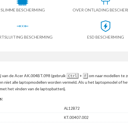
SLIMME BESCHERMING
OVER ONTLADING BESCHE
RTSLUITING BESCHERMING
ESD BESCHERMING
rij van de Acer AK.004BT.098
(gebruik
+
om naar modellen te 
Ctrl
F
en niet alle laptopmodellen worden vermeld. Als u het laptopmodel of h
met het vinden van de laptopbatterij.
s:
AL12B72
KT.00407.002