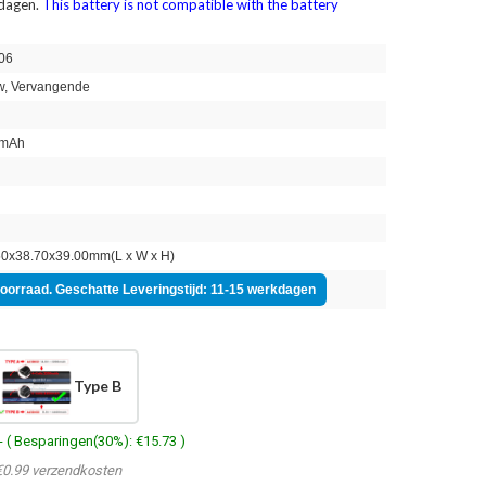
 dagen.
This battery is not compatible with the battery
06
, Vervangende
mAh
n
0x38.70x39.00mm(L x W x H)
voorraad. Geschatte Leveringstijd: 11-15 werkdagen
Type B
- ( Besparingen(30%): €15.73 )
€0.99 verzendkosten