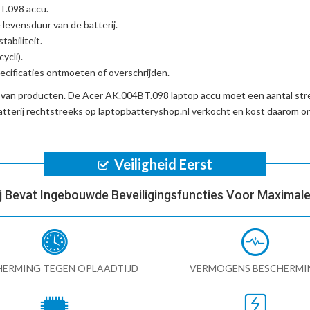
BT.098 accu
.
 levensduur van de batterij.
tabiliteit.
ycli).
cificaties ontmoeten of overschrijden.
d van producten. De
Acer AK.004BT.098 laptop accu
moet een aantal stre
tterij
rechtstreeks op laptopbatteryshop.nl verkocht en kost daarom 
Veiligheid Eerst
ij Bevat Ingebouwde Beveiligingsfuncties Voor Maximale 
HERMING TEGEN OPLAADTIJD
VERMOGENS BESCHERMI