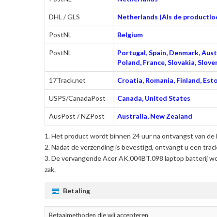
DHL / GLS
Netherlands (Als de productloc
PostNL
Belgium
PostNL
Portugal, Spain, Denmark, Austr
Poland, France, Slovakia, Slo
17Track.net
Croatia, Romania, Finland, Esto
USPS/CanadaPost
Canada, United States
AusPost / NZPost
Australia, New Zealand
Het product wordt binnen 24 uur na ontvangst van de 
Nadat de verzending is bevestigd, ontvangt u een trac
De
vervangende Acer AK.004BT.098 laptop batterij
wo
zak.
Betaling
Betaalmethoden die wij accepteren