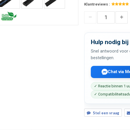
Klantreviews :
Hulp nodig bij
Snel antwoord voor c
bestellingen.
Chat via 
✓ Reactie binnen 1 u
✓ Compatibiliteitsad
Stel een vraag