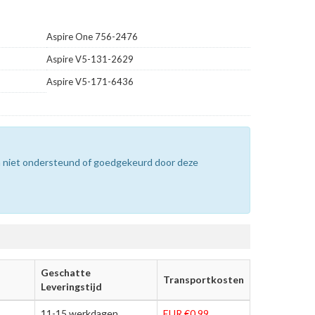
Aspire One 756-2476
Aspire V5-131-2629
Aspire V5-171-6436
n niet ondersteund of goedgekeurd door deze
Geschatte
Transportkosten
Leveringstijd
11-15 werkdagen
EUR €0.99