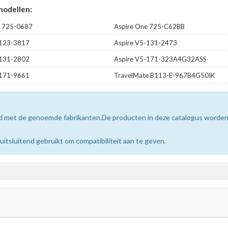
modellen:
e 725-0687
Aspire One 725-C62BB
-123-3817
Aspire V5-131-2473
-131-2802
Aspire V5-171-323A4G32ASS
-171-9661
TravelMate B113-E-967B4G50IK
erd met de genoemde fabrikanten.De producten in deze catalogus worde
sluitend gebruikt om compatibiliteit aan te geven.