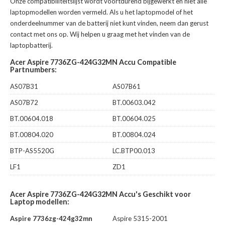
Onze compatibiliteitslijst wordt voortdurend bijgewerkt en niet alle
laptopmodellen worden vermeld. Als u het laptopmodel of het
onderdeelnummer van de batterij niet kunt vinden, neem dan gerust
contact met ons op. Wij helpen u graag met het vinden van de
laptopbatterij.
Acer Aspire 7736ZG-424G32MN Accu Compatible
Partnumbers:
AS07B31
AS07B61
AS07B72
BT.00603.042
BT.00604.018
BT.00604.025
BT.00804.020
BT.00804.024
BTP-AS5520G
LC.BTP00.013
LF1
ZD1
Acer Aspire 7736ZG-424G32MN Accu's Geschikt voor
Laptop modellen:
Aspire 7736zg-424g32mn
Aspire 5315-2001