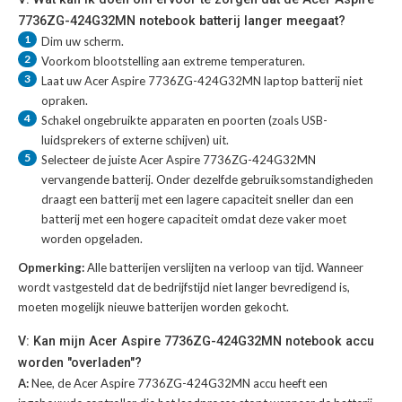
7736ZG-424G32MN notebook batterij langer meegaat?
1
Dim uw scherm.
2
Voorkom blootstelling aan extreme temperaturen.
3
Laat uw
Acer Aspire 7736ZG-424G32MN laptop batterij
niet
opraken.
4
Schakel ongebruikte apparaten en poorten (zoals USB-
luidsprekers of externe schijven) uit.
5
Selecteer de juiste
Acer Aspire 7736ZG-424G32MN
vervangende batterij
. Onder dezelfde gebruiksomstandigheden
draagt een batterij met een lagere capaciteit sneller dan een
batterij met een hogere capaciteit omdat deze vaker moet
worden opgeladen.
Opmerking:
Alle batterijen verslijten na verloop van tijd. Wanneer
wordt vastgesteld dat de bedrijfstijd niet langer bevredigend is,
moeten mogelijk nieuwe batterijen worden gekocht.
V: Kan mijn Acer Aspire 7736ZG-424G32MN notebook accu
worden "overladen"?
A:
Nee, de Acer Aspire 7736ZG-424G32MN accu heeft een