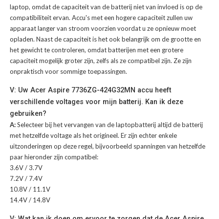
laptop, omdat de capaciteit van de batterij niet van invloed is op de
compatibiliteit ervan. Accu's met een hogere capaciteit zullen uw
apparaat langer van stroom voorzien voordat u ze opnieuw moet
opladen. Naast de capaciteit is het ook belangrijk om de grootte en
het gewicht te controleren, omdat batterijen met een grotere
capaciteit mogelijk groter zijn, zelfs als ze compatibel zijn. Ze zijn
onpraktisch voor sommige toepassingen.
V: Uw Acer Aspire 7736ZG-424G32MN accu heeft
verschillende voltages voor mijn batterij. Kan ik deze
gebruiken?
A:
Selecteer bij het vervangen van de laptopbatterij altijd de batterij
met hetzelfde voltage als het origineel. Er zijn echter enkele
uitzonderingen op deze regel, bijvoorbeeld spanningen van hetzelfde
paar hieronder zijn compatibel:
3.6V / 3.7V
7.2V / 7.4V
10.8V / 11.1V
14.4V / 14.8V
V: Wat kan ik doen om ervoor te zorgen dat de Acer Aspire