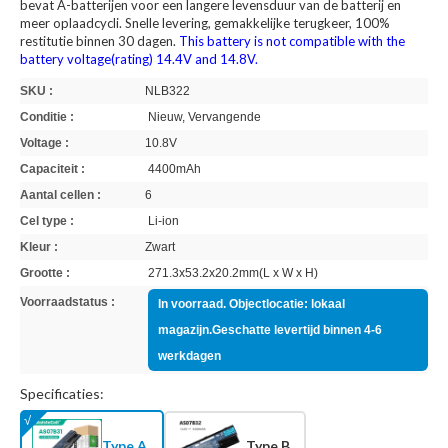
bevat A-batterijen voor een langere levensduur van de batterij en
meer oplaadcycli. Snelle levering, gemakkelijke terugkeer, 100%
restitutie binnen 30 dagen.
This battery is not compatible with the
battery voltage(rating) 14.4V and 14.8V.
SKU :
NLB322
Conditie :
Nieuw, Vervangende
Voltage :
10.8V
Capaciteit :
4400mAh
Aantal cellen :
6
Cel type :
Li-ion
Kleur :
Zwart
Grootte :
271.3x53.2x20.2mm(L x W x H)
Voorraadstatus :
In voorraad. Objectlocatie: lokaal
magazijn.Geschatte levertijd binnen 4-6
werkdagen
Specificaties:
Type A
Type B