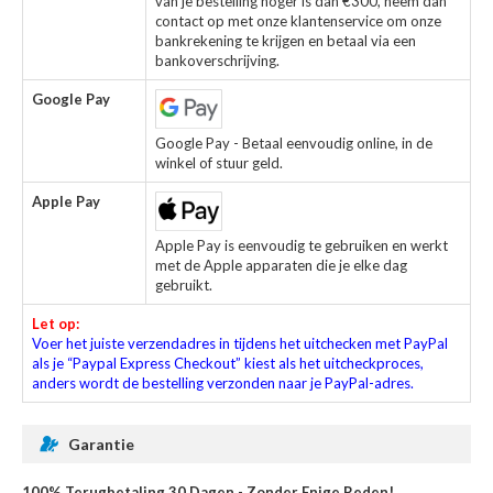
van je bestelling hoger is dan €300, neem dan
contact op met onze klantenservice om onze
bankrekening te krijgen en betaal via een
bankoverschrijving.
Google Pay
Google Pay - Betaal eenvoudig online, in de
winkel of stuur geld.
Apple Pay
Apple Pay is eenvoudig te gebruiken en werkt
met de Apple apparaten die je elke dag
gebruikt.
Let op:
Voer het juiste verzendadres in tijdens het uitchecken met PayPal
als je “Paypal Express Checkout” kiest als het uitcheckproces,
anders wordt de bestelling verzonden naar je PayPal-adres.
Garantie
100% Terugbetaling 30 Dagen - Zonder Enige Reden!