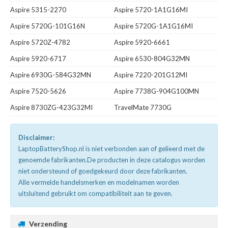
Aspire 5315-2270
Aspire 5720-1A1G16MI
Aspire 5720G-101G16N
Aspire 5720G-1A1G16MI
Aspire 5720Z-4782
Aspire 5920-6661
Aspire 5920-6717
Aspire 6530-804G32MN
Aspire 6930G-584G32MN
Aspire 7220-201G12MI
Aspire 7520-5626
Aspire 7738G-904G100MN
Aspire 8730ZG-423G32MI
TravelMate 7730G
Disclaimer:
LaptopBatteryShop.nl is niet verbonden aan of gelieerd met de
genoemde fabrikanten.De producten in deze catalogus worden
niet ondersteund of goedgekeurd door deze fabrikanten.
Alle vermelde handelsmerken en modelnamen worden
uitsluitend gebruikt om compatibiliteit aan te geven.
Verzending