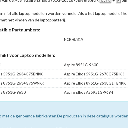
erij van de Acer Aspire Ethos 5951G-2631675BN
(gebruik
+
om 
Ctrl
F
en niet alle laptopmodellen worden vermeld. Als u het laptopmodel of h
met het vinden van de laptopbatterij.
tible Partnumbers:
NCR-B/819
ikt voor Laptop modellen:
51
Aspire 8951G-9600
hos 5951G-2634G75BNKK
Aspire Ethos 5951G-2678G75BIKK
hos 8951G-2634G75WNKK
Aspire Ethos 8951G-2638G1TBNKK
hos 8951G-9630
Aspire Ethos AS5951G-9694
erd met de genoemde fabrikanten.De producten in deze catalogus worde