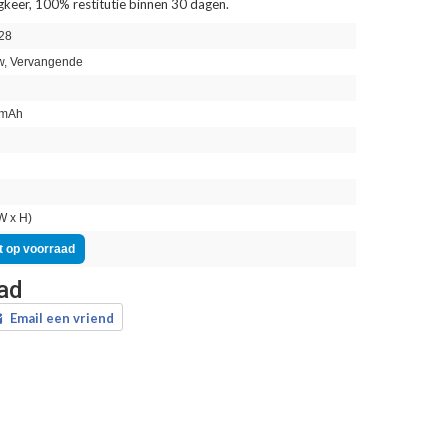
ugkeer, 100% restitutie binnen 30 dagen.
28
, Vervangende
mAh
n
W x H)
t op voorraad
aad
Email een vriend