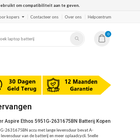
ruikt om compatibiliteit aan te geven.
oor kopers
Contacteer ons
Over ons
Helpcentrum
0
ervangen
r Aspire Ethos 5951G-2631675BN Batterij Kopen
1G-2631675BN accu met lange levensduur bevat A-
 levensduur van de batterij en meer oplaadcycli. Snelle