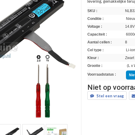
levering, gemakkelijke ter
SKU :
NLB3
Conditie :
Nieuw
Voltage :
14.8V
Capaciteit :
6000
Aantal cellen :
8
Cel type :
Li-io
Kleur :
Zwart
Grootte :
(L x 
Voorraadstatus :
Nie
Niet op voorr
Stel een vraag