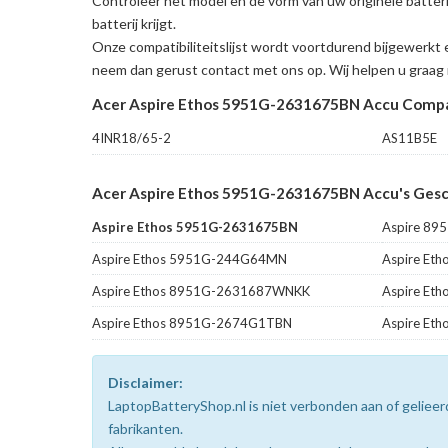
Controleer het model en de vorm van uw originele batt
batterij krijgt.
Onze compatibiliteitslijst wordt voortdurend bijgewerkt 
neem dan gerust contact met ons op. Wij helpen u graag 
Acer Aspire Ethos 5951G-2631675BN Accu Compa
4INR18/65-2
AS11B5E
Acer Aspire Ethos 5951G-2631675BN Accu's Gesch
Aspire Ethos 5951G-2631675BN
Aspire 89
Aspire Ethos 5951G-244G64MN
Aspire Et
Aspire Ethos 8951G-2631687WNKK
Aspire Et
Aspire Ethos 8951G-2674G1TBN
Aspire Et
Disclaimer:
LaptopBatteryShop.nl is niet verbonden aan of gelie
fabrikanten.