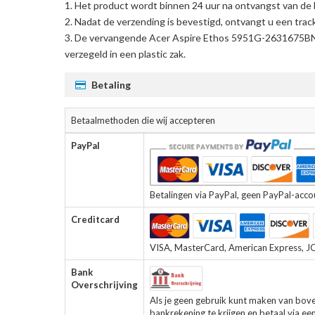
Het product wordt binnen 24 uur na ontvangst van de 
Nadat de verzending is bevestigd, ontvangt u een trac
De
vervangende Acer Aspire Ethos 5951G-2631675BN 
verzegeld in een plastic zak.
Betaling
Betaalmethoden die wij accepteren
PayPal
Betalingen via PayPal, geen PayPal-accoun
Creditcard
VISA, MasterCard, American Express, JCB
Bank
Overschrijving
Als je geen gebruik kunt maken van bov
bankrekening te krijgen en betaal via ee