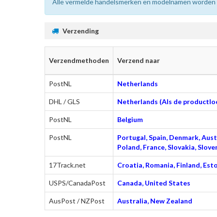
Alle vermelde handelsmerken en modelnamen worden uit
Verzending
Verzendmethoden
Verzend naar
PostNL
Netherlands
DHL / GLS
Netherlands (Als de productloc
PostNL
Belgium
PostNL
Portugal, Spain, Denmark, Austr
Poland, France, Slovakia, Slo
17Track.net
Croatia, Romania, Finland, Esto
USPS/CanadaPost
Canada, United States
AusPost / NZPost
Australia, New Zealand