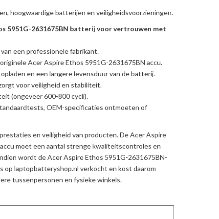
en, hoogwaardige batterijen en veiligheidsvoorzieningen.
os 5951G-2631675BN batterij voor vertrouwen met
 van een professionele fabrikant.
originele Acer Aspire Ethos 5951G-2631675BN accu
.
l opladen en een langere levensduur van de batterij.
rgt voor veiligheid en stabiliteit.
eit (ongeveer 600-800 cycli).
standaardtests, OEM-specificaties ontmoeten of
prestaties en veiligheid van producten. De
Acer Aspire
 accu
moet een aantal strenge kwaliteitscontroles en
endien wordt de
Acer Aspire Ethos 5951G-2631675BN-
s op laptopbatteryshop.nl verkocht en kost daarom
re tussenpersonen en fysieke winkels.