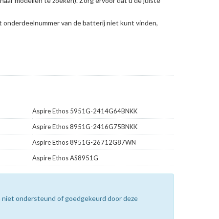
naar modellen te zoeken)
. Zorg ervoor dat u de juiste
et onderdeelnummer van de batterij niet kunt vinden,
Aspire Ethos 5951G-2414G64BNKK
Aspire Ethos 8951G-2416G75BNKK
Aspire Ethos 8951G-26712G87WN
Aspire Ethos AS8951G
n niet ondersteund of goedgekeurd door deze