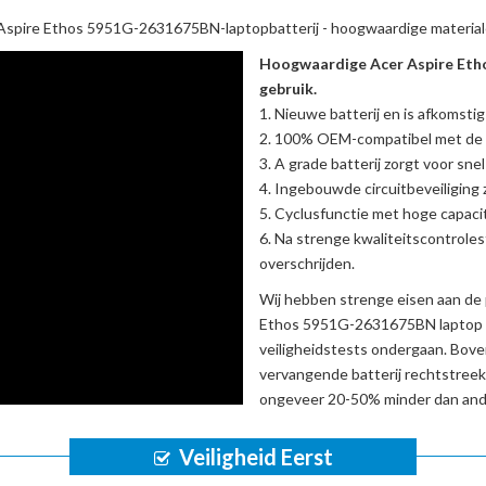
Aspire Ethos 5951G-2631675BN-laptopbatterij
- hoogwaardige material
Hoogwaardige Acer Aspire Eth
gebruik.
Nieuwe batterij en is afkomstig
100% OEM-compatibel met de
A grade batterij zorgt voor sne
Ingebouwde circuitbeveiliging zo
Cyclusfunctie met hoge capacit
Na strenge kwaliteitscontrole
overschrijden.
Wij hebben strenge eisen aan de 
Ethos 5951G-2631675BN laptop
veiligheidstests ondergaan. Bov
vervangende batterij
rechtstreek
ongeveer 20-50% minder dan ande
Veiligheid Eerst