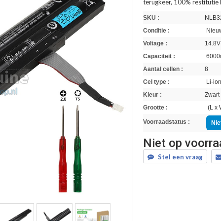
terugkeer, 100% restitutie
SKU :
NLB3
Conditie :
Nieuw
Voltage :
14.8V
Capaciteit :
6000
Aantal cellen :
8
Cel type :
Li-io
Kleur :
Zwart
Grootte :
(L x 
Voorraadstatus :
Nie
Niet op voorr
Stel een vraag