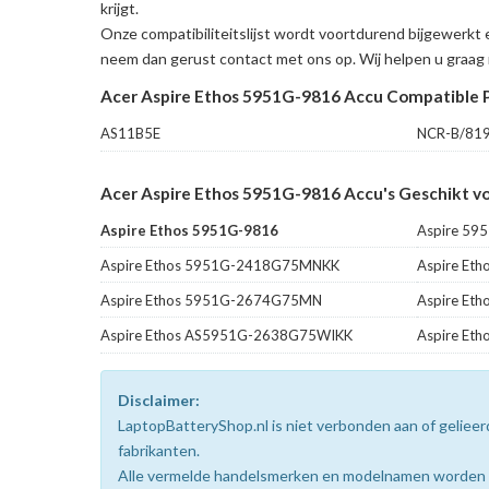
krijgt.
Onze compatibiliteitslijst wordt voortdurend bijgewerkt 
neem dan gerust contact met ons op. Wij helpen u graag 
Acer Aspire Ethos 5951G-9816 Accu Compatible 
AS11B5E
NCR-B/81
Acer Aspire Ethos 5951G-9816 Accu's Geschikt v
Aspire Ethos 5951G-9816
Aspire 59
Aspire Ethos 5951G-2418G75MNKK
Aspire Et
Aspire Ethos 5951G-2674G75MN
Aspire Et
Aspire Ethos AS5951G-2638G75WIKK
Aspire Et
Disclaimer:
LaptopBatteryShop.nl is niet verbonden aan of gelie
fabrikanten.
Alle vermelde handelsmerken en modelnamen worden uit