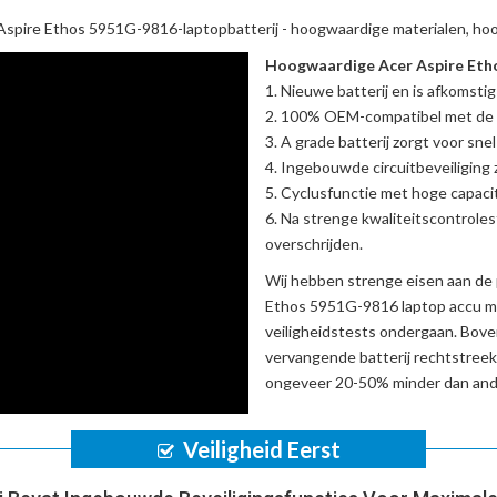
Aspire Ethos 5951G-9816-laptopbatterij
- hoogwaardige materialen, hoo
Hoogwaardige Acer Aspire Etho
Nieuwe batterij en is afkomstig
100% OEM-compatibel met de
A grade batterij zorgt voor sne
Ingebouwde circuitbeveiliging zo
Cyclusfunctie met hoge capacit
Na strenge kwaliteitscontrole
overschrijden.
Wij hebben strenge eisen aan de 
Ethos 5951G-9816 laptop accu
mo
veiligheidstests ondergaan. Bov
vervangende batterij
rechtstreek
ongeveer 20-50% minder dan ande
Veiligheid Eerst