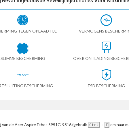
ij Bevat Ingebouwde Beveiligingsfuncties Voor Maximale 
HERMING TEGEN OPLAADTIJD
VERMOGENS BESCHERMI
SLIMME BESCHERMING
OVER ONTLADING BESCHE
RTSLUITING BESCHERMING
ESD BESCHERMING
rij van de Acer Aspire Ethos 5951G-9816
(gebruik
+
om naar mo
Ctrl
F