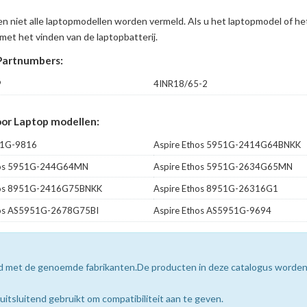
en niet alle laptopmodellen worden vermeld. Als u het laptopmodel of h
met het vinden van de laptopbatterij.
Partnumbers:
9
4INR18/65-2
oor Laptop modellen:
51G-9816
Aspire Ethos 5951G-2414G64BNKK
hos 5951G-244G64MN
Aspire Ethos 5951G-2634G65MN
hos 8951G-2416G75BNKK
Aspire Ethos 8951G-26316G1
hos AS5951G-2678G75BI
Aspire Ethos AS5951G-9694
erd met de genoemde fabrikanten.De producten in deze catalogus worde
sluitend gebruikt om compatibiliteit aan te geven.