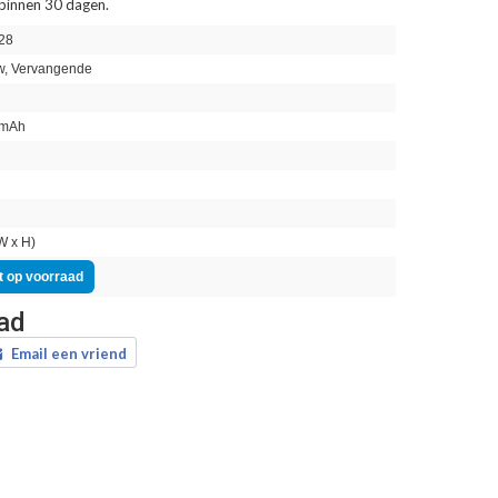
 binnen 30 dagen.
28
, Vervangende
mAh
n
W x H)
t op voorraad
aad
Email een vriend