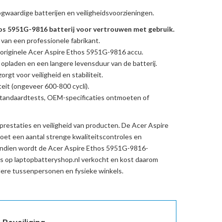
gwaardige batterijen en veiligheidsvoorzieningen.
s 5951G-9816 batterij voor vertrouwen met gebruik.
 van een professionele fabrikant.
originele Acer Aspire Ethos 5951G-9816 accu
.
l opladen en een langere levensduur van de batterij.
rgt voor veiligheid en stabiliteit.
eit (ongeveer 600-800 cycli).
standaardtests, OEM-specificaties ontmoeten of
prestaties en veiligheid van producten. De
Acer Aspire
et een aantal strenge kwaliteitscontroles en
endien wordt de
Acer Aspire Ethos 5951G-9816-
s op laptopbatteryshop.nl verkocht en kost daarom
re tussenpersonen en fysieke winkels.