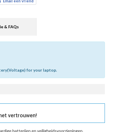
Email een vriend
ie & FAQs
tery(Voltage) for your laptop.
met vertrouwen!
rdige batterijen en veiligheidsvoorzieningen.