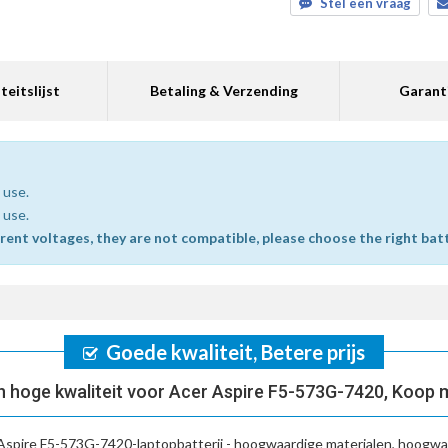
Stel een vraag
teitslijst
Betaling & Verzending
Garant
 use.
 use.
erent voltages, they are not compatible, please choose the right bat
Goede kwaliteit, Betere prijs
 hoge kwaliteit voor Acer Aspire F5-573G-7420, Koop 
Aspire F5-573G-7420-laptopbatterij
- hoogwaardige materialen, hoogwaa