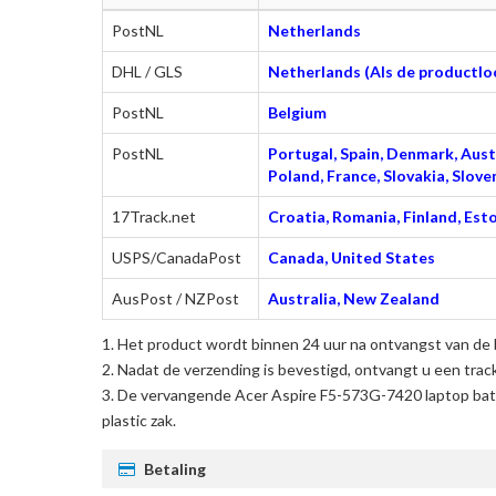
PostNL
Netherlands
DHL / GLS
Netherlands (Als de productloc
PostNL
Belgium
PostNL
Portugal, Spain, Denmark, Austr
Poland, France, Slovakia, Slo
17Track.net
Croatia, Romania, Finland, Esto
USPS/CanadaPost
Canada, United States
AusPost / NZPost
Australia, New Zealand
Het product wordt binnen 24 uur na ontvangst van de 
Nadat de verzending is bevestigd, ontvangt u een trac
De
vervangende Acer Aspire F5-573G-7420 laptop batt
plastic zak.
Betaling