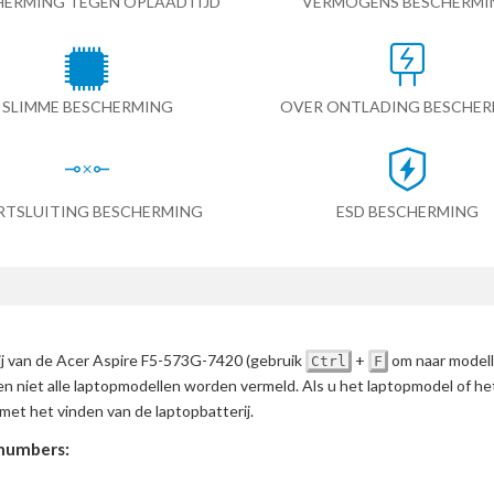
HERMING TEGEN OPLAADTIJD
VERMOGENS BESCHERMI
SLIMME BESCHERMING
OVER ONTLADING BESCHE
RTSLUITING BESCHERMING
ESD BESCHERMING
rij van de Acer Aspire F5-573G-7420
(gebruik
+
om naar modell
Ctrl
F
en niet alle laptopmodellen worden vermeld. Als u het laptopmodel of h
met het vinden van de laptopbatterij.
numbers: