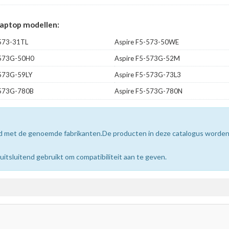
Laptop modellen:
-573-31TL
Aspire F5-573-50WE
-573G-50H0
Aspire F5-573G-52M
-573G-59LY
Aspire F5-573G-73L3
-573G-780B
Aspire F5-573G-780N
erd met de genoemde fabrikanten.De producten in deze catalogus worde
sluitend gebruikt om compatibiliteit aan te geven.