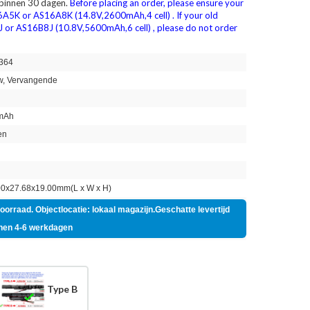
 binnen 30 dagen.
Before placing an order, please ensure your
16A5K or AS16A8K (14.8V,2600mAh,4 cell) . If your old
J or AS16B8J (10.8V,5600mAh,6 cell) , please do not order
364
, Vervangende
mAh
en
n
0x27.68x19.00mm(L x W x H)
voorraad. Objectlocatie: lokaal magazijn.Geschatte levertijd
nen 4-6 werkdagen
Type B