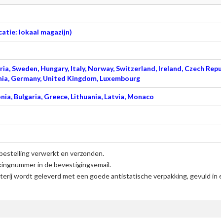
atie: lokaal magazijn)
ia, Sweden, Hungary, Italy, Norway, Switzerland, Ireland, Czech Repu
venia, Germany, United Kingdom, Luxembourg
nia, Bulgaria, Greece, Lithuania, Latvia, Monaco
bestelling verwerkt en verzonden.
kingnummer in de bevestigingsemail.
erij
wordt geleverd met een goede antistatische verpakking, gevuld in 