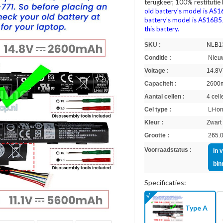
terugkeer, 100% restitutie
old battery's model is AS
battery's model is AS16B5
this battery.
SKU :
NLB1
Conditie :
Nieuw
Voltage :
14.8V
Capaciteit :
2600
Aantal cellen :
4 cell
Cel type :
Li-io
Kleur :
Zwart
Grootte :
265.0
Voorraadstatus :
In 
bin
Specificaties:
Type A