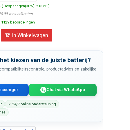
- ( Besparingen(30%): €13.68 )
€0.99 verzendkosten
1129 beoordelingen
In Winkelwagen
 het kiezen van de juiste batterij?
ompatibiliteitscontrole, productadvies en zakelijke
Messenger
Chat via WhatsApp
ur
✓ 24/7 online ondersteuning
vies