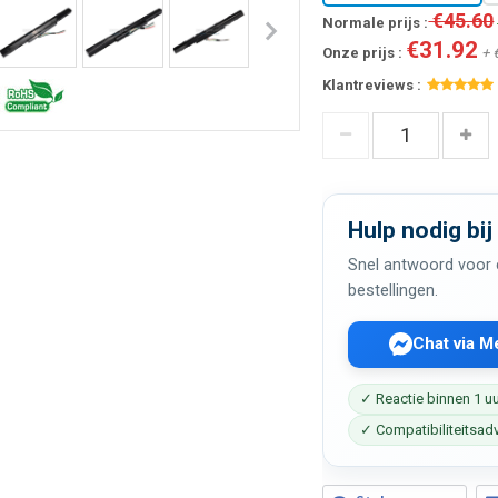
€45.60
Normale prijs :
€31.92
Onze prijs :
+ 
Klantreviews :
Hulp nodig bij
Snel antwoord voor c
bestellingen.
Chat via 
✓ Reactie binnen 1 u
✓ Compatibiliteitsad