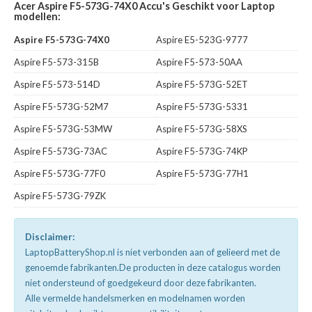
Acer Aspire F5-573G-74X0 Accu's Geschikt voor Laptop
modellen:
Aspire F5-573G-74X0
Aspire E5-523G-9777
Aspire F5-573-315B
Aspire F5-573-50AA
Aspire F5-573-514D
Aspire F5-573G-52ET
Aspire F5-573G-52M7
Aspire F5-573G-5331
Aspire F5-573G-53MW
Aspire F5-573G-58XS
Aspire F5-573G-73AC
Aspire F5-573G-74KP
Aspire F5-573G-77F0
Aspire F5-573G-77H1
Aspire F5-573G-79ZK
Disclaimer:
LaptopBatteryShop.nl is niet verbonden aan of gelieerd met de
genoemde fabrikanten.De producten in deze catalogus worden
niet ondersteund of goedgekeurd door deze fabrikanten.
Alle vermelde handelsmerken en modelnamen worden