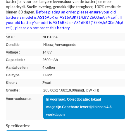
batterijen voor een langere levensduur van de batterij en meer
oplaadcycli. Snelle levering, gemakkelijke terugkeer, 100% restitutie
binnen 30 dagen.
Before placing an order, please ensure your old
battery's model is AS16A5K or AS16A8K (14.8V,2600mAh,4 cell) . If
your old battery's model is AS16B5J or AS16B8J (10.8V,5600mAh,6
cell) , please do not order this battery.
SKU :
NLB1364
Conditie :
Nieuw, Vervangende
Voltage :
14.8V
Capaciteit :
2600mAh
Aantal cellen :
4 cellen
Cel type :
Li-ion
Kleur :
Zwart
Grootte :
265.00x27.68x19.00mm(L x W x H)
Voorraadstatus :
In voorraad. Objectlocatie: lokaal
magazijn.Geschatte levertijd binnen 4-6
werkdagen
Specificaties: