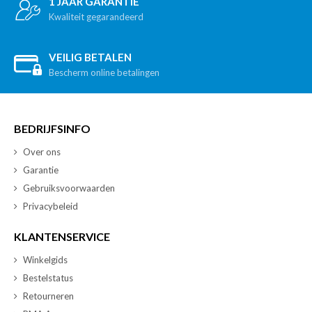
1 JAAR GARANTIE
Kwaliteit gegarandeerd
VEILIG BETALEN
Bescherm online betalingen
BEDRIJFSINFO
Over ons
Garantie
Gebruiksvoorwaarden
Privacybeleid
KLANTENSERVICE
Winkelgids
Bestelstatus
Retourneren