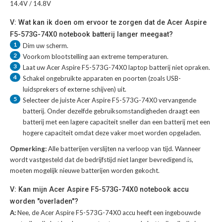
14.4V / 14.8V
V: Wat kan ik doen om ervoor te zorgen dat de Acer Aspire
F5-573G-74X0 notebook batterij langer meegaat?
1
Dim uw scherm.
2
Voorkom blootstelling aan extreme temperaturen.
3
Laat uw
Acer Aspire F5-573G-74X0 laptop batterij
niet opraken.
4
Schakel ongebruikte apparaten en poorten (zoals USB-
luidsprekers of externe schijven) uit.
5
Selecteer de juiste
Acer Aspire F5-573G-74X0 vervangende
batterij
. Onder dezelfde gebruiksomstandigheden draagt een
batterij met een lagere capaciteit sneller dan een batterij met een
hogere capaciteit omdat deze vaker moet worden opgeladen.
Opmerking:
Alle batterijen verslijten na verloop van tijd. Wanneer
wordt vastgesteld dat de bedrijfstijd niet langer bevredigend is,
moeten mogelijk nieuwe batterijen worden gekocht.
V: Kan mijn Acer Aspire F5-573G-74X0 notebook accu
worden "overladen"?
A:
Nee, de Acer Aspire F5-573G-74X0 accu heeft een ingebouwde