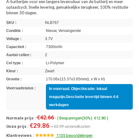
A-batterijen voor een langere levensduur van de batterij en meer
oplaadcycli. Snelle levering, gemakkelijke terugkeer, 100% restitutie
binnen 30 dagen.
SKU :
NLB767
Conditie :
Nieuw, Vervangende
Voltage :
3.7V
Capaciteit :
7300mAh
Aantal cellen :
2
Cel type :
Li-Polymer
Kleur :
Zwart
Grootte :
170.06x115.37x3.65mm(L x W x H)
Voorraadstatus :
In voorraad. Objectlocatie: lokaal
magazijn.Geschatte levertijd binnen 4-6
werkdagen
€42.66
Normale prijs :
- ( Besparingen(30%): €12.80 )
€29.86
Onze prijs :
+ €0.99 verzendkosten
Klantreviews :
1135 beoordelingen