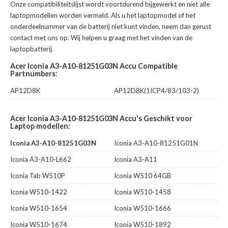
Onze compatibiliteitslijst wordt voortdurend bijgewerkt en niet alle
laptopmodellen worden vermeld. Als u het laptopmodel of het
onderdeelnummer van de batterij niet kunt vinden, neem dan gerust
contact met ons op. Wij helpen u graag met het vinden van de
laptopbatterij.
Acer Iconia A3-A10-81251G03N Accu Compatible
Partnumbers:
AP12D8K
AP12D8K(1ICP4/83/103-2)
Acer Iconia A3-A10-81251G03N Accu's Geschikt voor
Laptop modellen:
Iconia A3-A10-81251G03N
Iconia A3-A10-81251G01N
Iconia A3-A10-L662
Iconia A3-A11
Iconia Tab W510P
Iconia W510 64GB
Iconia W510-1422
Iconia W510-1458
Iconia W510-1654
Iconia W510-1666
Iconia W510-1674
Iconia W510-1892