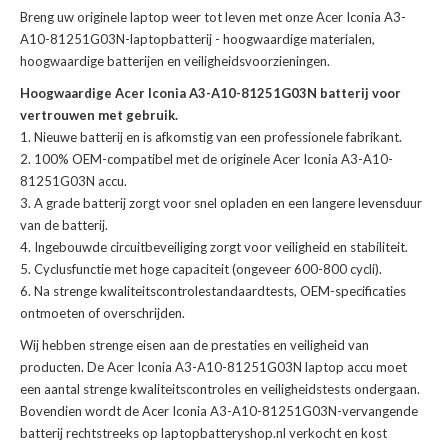
Breng uw originele laptop weer tot leven met onze
Acer Iconia A3-
A10-81251G03N-laptopbatterij
- hoogwaardige materialen,
hoogwaardige batterijen en veiligheidsvoorzieningen.
Hoogwaardige Acer Iconia A3-A10-81251G03N batterij voor
vertrouwen met gebruik.
Nieuwe batterij en is afkomstig van een professionele fabrikant.
100% OEM-compatibel met de
originele Acer Iconia A3-A10-
81251G03N accu
.
A grade batterij zorgt voor snel opladen en een langere levensduur
van de batterij.
Ingebouwde circuitbeveiliging zorgt voor veiligheid en stabiliteit.
Cyclusfunctie met hoge capaciteit (ongeveer 600-800 cycli).
Na strenge kwaliteitscontrolestandaardtests, OEM-specificaties
ontmoeten of overschrijden.
Wij hebben strenge eisen aan de prestaties en veiligheid van
producten. De
Acer Iconia A3-A10-81251G03N laptop accu
moet
een aantal strenge kwaliteitscontroles en veiligheidstests ondergaan.
Bovendien wordt de
Acer Iconia A3-A10-81251G03N-vervangende
batterij
rechtstreeks op laptopbatteryshop.nl verkocht en kost