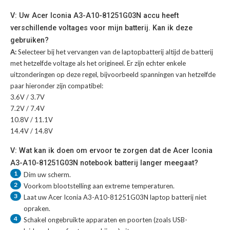
V: Uw Acer Iconia A3-A10-81251G03N accu heeft
verschillende voltages voor mijn batterij. Kan ik deze
gebruiken?
A:
Selecteer bij het vervangen van de laptopbatterij altijd de batterij
met hetzelfde voltage als het origineel. Er zijn echter enkele
uitzonderingen op deze regel, bijvoorbeeld spanningen van hetzelfde
paar hieronder zijn compatibel:
3.6V / 3.7V
7.2V / 7.4V
10.8V / 11.1V
14.4V / 14.8V
V: Wat kan ik doen om ervoor te zorgen dat de Acer Iconia
A3-A10-81251G03N notebook batterij langer meegaat?
1
Dim uw scherm.
2
Voorkom blootstelling aan extreme temperaturen.
3
Laat uw
Acer Iconia A3-A10-81251G03N laptop batterij
niet
opraken.
4
Schakel ongebruikte apparaten en poorten (zoals USB-