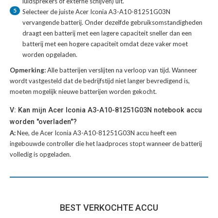
luidsprekers of externe schijven) uit.
5
Selecteer de juiste
Acer Iconia A3-A10-81251G03N
vervangende batterij
. Onder dezelfde gebruiksomstandigheden
draagt een batterij met een lagere capaciteit sneller dan een
batterij met een hogere capaciteit omdat deze vaker moet
worden opgeladen.
Opmerking:
Alle batterijen verslijten na verloop van tijd. Wanneer
wordt vastgesteld dat de bedrijfstijd niet langer bevredigend is,
moeten mogelijk nieuwe batterijen worden gekocht.
V: Kan mijn Acer Iconia A3-A10-81251G03N notebook accu
worden "overladen"?
A:
Nee, de Acer Iconia A3-A10-81251G03N accu heeft een
ingebouwde controller die het laadproces stopt wanneer de batterij
volledig is opgeladen.
BEST VERKOCHTE ACCU